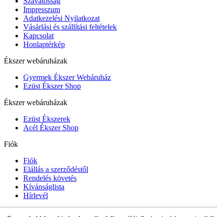
Szavatosság
Impresszum
Adatkezelési Nyilatkozat
Vásárlási és szállítási feltételek
Kapcsolat
Honlaptérkép
Ékszer webáruházak
Gyermek Ékszer Webáruház
Ezüst Ékszer Shop
Ékszer webáruházak
Ezüst Ékszerek
Acél Ékszer Shop
Fiók
Fiók
Elállás a szerződéstől
Rendelés követés
Kívánságlista
Hírlevél