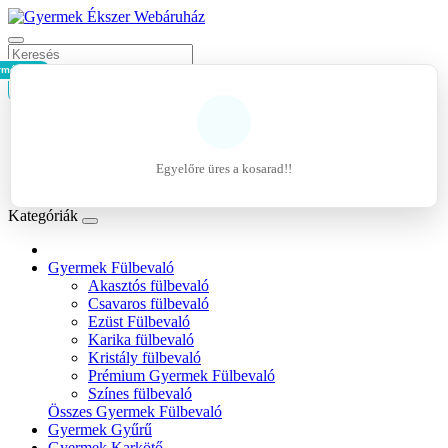
rmék - 0Ft
Kosár
Belépés
Regisztráció
Egyelőre üres a kosarad!!
Kívánságlista (0)
Kategóriák
Gyermek Fülbevaló
Akasztós fülbevaló
Csavaros fülbevaló
Ezüst Fülbevaló
Karika fülbevaló
Kristály fülbevaló
Prémium Gyermek Fülbevaló
Színes fülbevaló
Összes Gyermek Fülbevaló
Gyermek Gyűrű
Gyermek Karkötő