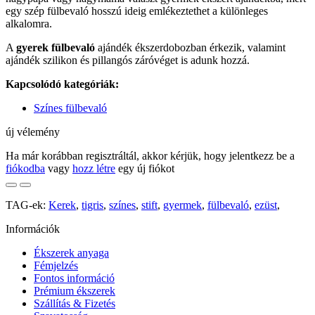
egy szép fülbevaló hosszú ideig emlékeztethet a különleges
alkalomra.
A
gyerek fülbevaló
ajándék ékszerdobozban érkezik, valamint
ajándék szilikon és pillangós záróvéget is adunk hozzá.
Kapcsolódó kategóriák:
Színes fülbevaló
új vélemény
Ha már korábban regisztráltál, akkor kérjük, hogy jelentkezz be a
fiókodba
vagy
hozz létre
egy új fiókot
TAG-ek:
Kerek
,
tigris
,
színes
,
stift
,
gyermek
,
fülbevaló
,
ezüst
,
Információk
Ékszerek anyaga
Fémjelzés
Fontos információ
Prémium ékszerek
Szállítás & Fizetés