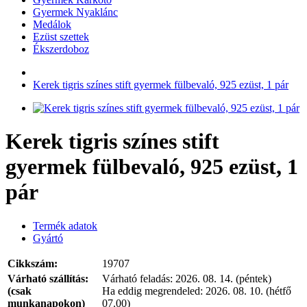
Gyermek Nyaklánc
Medálok
Ezüst szettek
Ékszerdoboz
Kerek tigris színes stift gyermek fülbevaló, 925 ezüst, 1 pár
Kerek tigris színes stift
gyermek fülbevaló, 925 ezüst, 1
pár
Termék adatok
Gyártó
Cikkszám:
19707
Várható szállítás:
Várható feladás:
2026. 08. 14. (péntek)
(csak
Ha eddig megrendeled:
2026. 08. 10. (hétfő
munkanapokon)
07.00)