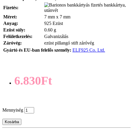
bankkártya,
Fizetés:
utánvét
Méret:
7 mm x 7 mm
Anyag:
925 Ezüst
Ezüst súly:
0.60 g
Felületkezelés:
Galvanizálás
Záróvég:
ezüst pillangó stift záróvég
Gyártó és EU-ban felelős személy:
ELF925 Co. Ltd.
6.830Ft
Mennyiség
Kosárba