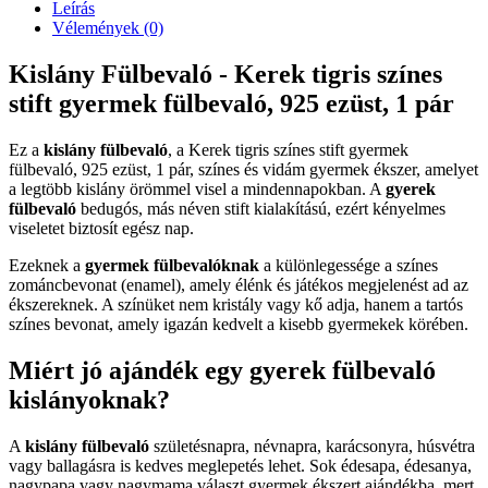
Leírás
Vélemények (0)
Kislány Fülbevaló - Kerek tigris színes
stift gyermek fülbevaló, 925 ezüst, 1 pár
Ez a
kislány fülbevaló
, a Kerek tigris színes stift gyermek
fülbevaló, 925 ezüst, 1 pár, színes és vidám gyermek ékszer, amelyet
a legtöbb kislány örömmel visel a mindennapokban. A
gyerek
fülbevaló
bedugós, más néven stift kialakítású, ezért kényelmes
viseletet biztosít egész nap.
Ezeknek a
gyermek fülbevalóknak
a különlegessége a színes
zománcbevonat (enamel), amely élénk és játékos megjelenést ad az
ékszereknek. A színüket nem kristály vagy kő adja, hanem a tartós
színes bevonat, amely igazán kedvelt a kisebb gyermekek körében.
Miért jó ajándék egy gyerek fülbevaló
kislányoknak?
A
kislány fülbevaló
születésnapra, névnapra, karácsonyra, húsvétra
vagy ballagásra is kedves meglepetés lehet. Sok édesapa, édesanya,
nagypapa vagy nagymama választ gyermek ékszert ajándékba, mert