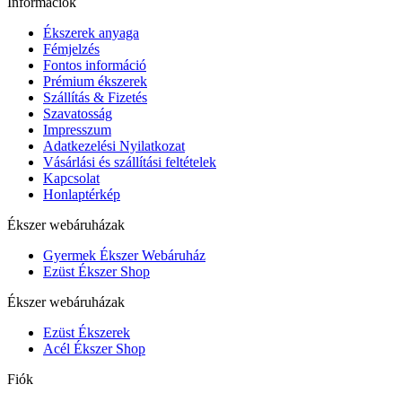
Információk
Ékszerek anyaga
Fémjelzés
Fontos információ
Prémium ékszerek
Szállítás & Fizetés
Szavatosság
Impresszum
Adatkezelési Nyilatkozat
Vásárlási és szállítási feltételek
Kapcsolat
Honlaptérkép
Ékszer webáruházak
Gyermek Ékszer Webáruház
Ezüst Ékszer Shop
Ékszer webáruházak
Ezüst Ékszerek
Acél Ékszer Shop
Fiók