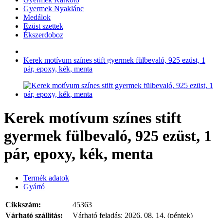
Gyermek Nyaklánc
Medálok
Ezüst szettek
Ékszerdoboz
Kerek motívum színes stift gyermek fülbevaló, 925 ezüst, 1
pár, epoxy, kék, menta
Kerek motívum színes stift
gyermek fülbevaló, 925 ezüst, 1
pár, epoxy, kék, menta
Termék adatok
Gyártó
Cikkszám:
45363
Várható szállítás:
Várható feladás:
2026. 08. 14. (péntek)