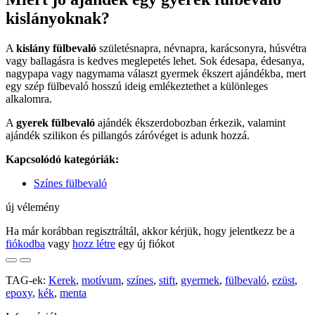
kislányoknak?
A
kislány fülbevaló
születésnapra, névnapra, karácsonyra, húsvétra
vagy ballagásra is kedves meglepetés lehet. Sok édesapa, édesanya,
nagypapa vagy nagymama választ gyermek ékszert ajándékba, mert
egy szép fülbevaló hosszú ideig emlékeztethet a különleges
alkalomra.
A
gyerek fülbevaló
ajándék ékszerdobozban érkezik, valamint
ajándék szilikon és pillangós záróvéget is adunk hozzá.
Kapcsolódó kategóriák:
Színes fülbevaló
új vélemény
Ha már korábban regisztráltál, akkor kérjük, hogy jelentkezz be a
fiókodba
vagy
hozz létre
egy új fiókot
TAG-ek:
Kerek
,
motívum
,
színes
,
stift
,
gyermek
,
fülbevaló
,
ezüst
,
epoxy
,
kék
,
menta