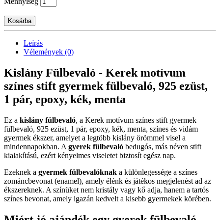
Mennyiség
Kosárba
Leírás
Vélemények (0)
Kislány Fülbevaló - Kerek motívum
színes stift gyermek fülbevaló, 925 ezüst,
1 pár, epoxy, kék, menta
Ez a
kislány fülbevaló
, a Kerek motívum színes stift gyermek
fülbevaló, 925 ezüst, 1 pár, epoxy, kék, menta, színes és vidám
gyermek ékszer, amelyet a legtöbb kislány örömmel visel a
mindennapokban. A
gyerek fülbevaló
bedugós, más néven stift
kialakítású, ezért kényelmes viseletet biztosít egész nap.
Ezeknek a
gyermek fülbevalóknak
a különlegessége a színes
zománcbevonat (enamel), amely élénk és játékos megjelenést ad az
ékszereknek. A színüket nem kristály vagy kő adja, hanem a tartós
színes bevonat, amely igazán kedvelt a kisebb gyermekek körében.
Miért jó ajándék egy gyerek fülbevaló