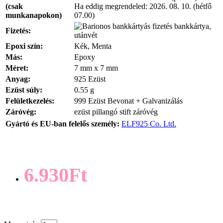
(csak
Ha eddig megrendeled:
2026. 08. 10. (hétfő
munkanapokon)
07.00)
bankkártya,
Fizetés:
utánvét
Epoxi szín:
Kék, Menta
Más:
Epoxy
Méret:
7 mm x 7 mm
Anyag:
925 Ezüst
Ezüst súly:
0.55 g
Felületkezelés:
999 Ezüst Bevonat + Galvanizálás
Záróvég:
ezüst pillangó stift záróvég
Gyártó és EU-ban felelős személy:
ELF925 Co. Ltd.
6.930Ft