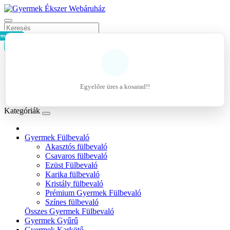
rmék - 0Ft
Kosár
Belépés
Regisztráció
Egyelőre üres a kosarad!!
Kívánságlista (0)
Kategóriák
Gyermek Fülbevaló
Akasztós fülbevaló
Csavaros fülbevaló
Ezüst Fülbevaló
Karika fülbevaló
Kristály fülbevaló
Prémium Gyermek Fülbevaló
Színes fülbevaló
Összes Gyermek Fülbevaló
Gyermek Gyűrű
Gyermek Karkötő