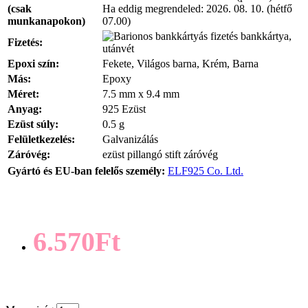
(csak
Ha eddig megrendeled:
2026. 08. 10. (hétfő
munkanapokon)
07.00)
bankkártya,
Fizetés:
utánvét
Epoxi szín:
Fekete, Világos barna, Krém, Barna
Más:
Epoxy
Méret:
7.5 mm x 9.4 mm
Anyag:
925 Ezüst
Ezüst súly:
0.5 g
Felületkezelés:
Galvanizálás
Záróvég:
ezüst pillangó stift záróvég
Gyártó és EU-ban felelős személy:
ELF925 Co. Ltd.
6.570Ft