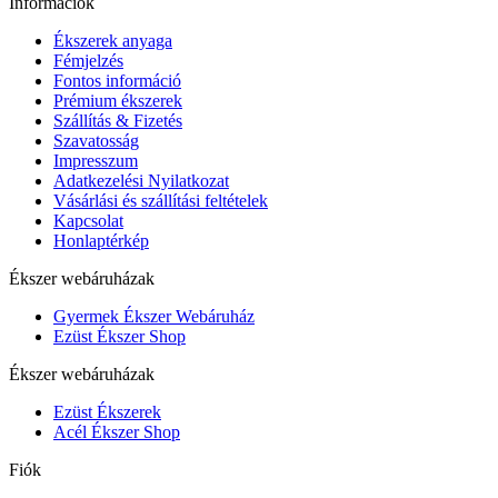
Információk
Ékszerek anyaga
Fémjelzés
Fontos információ
Prémium ékszerek
Szállítás & Fizetés
Szavatosság
Impresszum
Adatkezelési Nyilatkozat
Vásárlási és szállítási feltételek
Kapcsolat
Honlaptérkép
Ékszer webáruházak
Gyermek Ékszer Webáruház
Ezüst Ékszer Shop
Ékszer webáruházak
Ezüst Ékszerek
Acél Ékszer Shop
Fiók