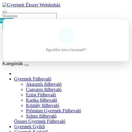
rmék - 0Ft
Kosár
Belépés
Regisztráció
Egyelőre üres a kosarad!!
Kívánságlista (0)
Kategóriák
Gyermek Fülbevaló
Akasztós fülbevaló
Csavaros fülbevaló
Ezüst Fülbevaló
Karika fülbevaló
Kristály fülbevaló
Prémium Gyermek Fülbevaló
Színes fülbevaló
Összes Gyermek Fülbevaló
Gyermek Gyűrű
Gyermek Karkötő