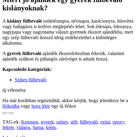
kislányoknak?
A
kislány fülbevaló
születésnapra, névnapra, karácsonyra, húsvétra
vagy ballagásra is kedves meglepetés lehet. Sok édesapa, édesanya,
nagypapa vagy nagymama választ gyermek ékszert ajándékba, mert
egy szép fülbevaló hosszú ideig emlékeztethet a különleges
alkalomra.
A
gyerek fülbevaló
ajándék ékszerdobozban érkezik, valamint
ajándék szilikon és pillangós záróvéget is adunk hozzá.
Kapcsolódó kategóriák:
Színes fülbevaló
új vélemény
Ha már korábban regisztráltál, akkor kérjük, hogy jelentkezz be a
fiókodba
vagy
hozz létre
egy új fiókot
TAG-ek:
Kenguru
,
gyerek
,
színes
,
stift
,
fülbevaló
,
ezüst
,
epoxy
,
fekete
,
világos
,
barna
,
krém
,