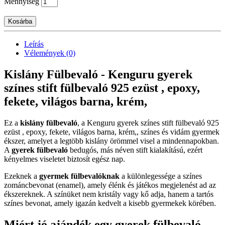
Mennyiség
Kosárba
Leírás
Vélemények (0)
Kislány Fülbevaló - Kenguru gyerek
színes stift fülbevaló 925 ezüst , epoxy,
fekete, világos barna, krém,
Ez a
kislány fülbevaló
, a Kenguru gyerek színes stift fülbevaló 925
ezüst , epoxy, fekete, világos barna, krém,, színes és vidám gyermek
ékszer, amelyet a legtöbb kislány örömmel visel a mindennapokban.
A
gyerek fülbevaló
bedugós, más néven stift kialakítású, ezért
kényelmes viseletet biztosít egész nap.
Ezeknek a
gyermek fülbevalóknak
a különlegessége a színes
zománcbevonat (enamel), amely élénk és játékos megjelenést ad az
ékszereknek. A színüket nem kristály vagy kő adja, hanem a tartós
színes bevonat, amely igazán kedvelt a kisebb gyermekek körében.
Miért jó ajándék egy gyerek fülbevaló