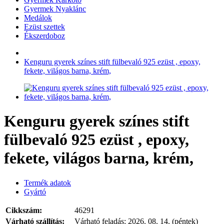
Gyermek Nyaklánc
Medálok
Ezüst szettek
Ékszerdoboz
Kenguru gyerek színes stift fülbevaló 925 ezüst , epoxy,
fekete, világos barna, krém,
Kenguru gyerek színes stift
fülbevaló 925 ezüst , epoxy,
fekete, világos barna, krém,
Termék adatok
Gyártó
Cikkszám:
46291
Várható szállítás:
Várható feladás:
2026. 08. 14. (péntek)