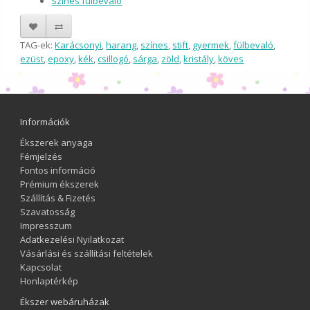
Színes fülbevaló
TAG-ek:
Karácsonyi
,
harang
,
színes
,
stift
,
gyermek
,
fülbevaló
,
ezüst
,
epoxy
,
kék
,
csillogó
,
sárga
,
zöld
,
kristály
,
köves
Információk
Ékszerek anyaga
Fémjelzés
Fontos információ
Prémium ékszerek
Szállítás & Fizetés
Szavatosság
Impresszum
Adatkezelési Nyilatkozat
Vásárlási és szállítási feltételek
Kapcsolat
Honlaptérkép
Ékszer webáruházak