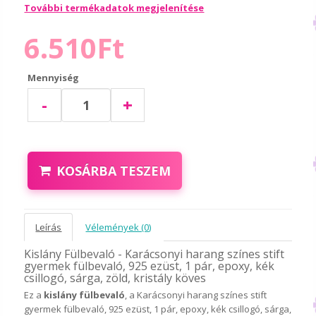
További termékadatok megjelenítése
6.510Ft
Mennyiség
-
+
KOSÁRBA TESZEM
Leírás
Vélemények (0)
Kislány Fülbevaló - Karácsonyi harang színes stift
gyermek fülbevaló, 925 ezüst, 1 pár, epoxy, kék
csillogó, sárga, zöld, kristály köves
Ez a
kislány fülbevaló
, a Karácsonyi harang színes stift
gyermek fülbevaló, 925 ezüst, 1 pár, epoxy, kék csillogó, sárga,