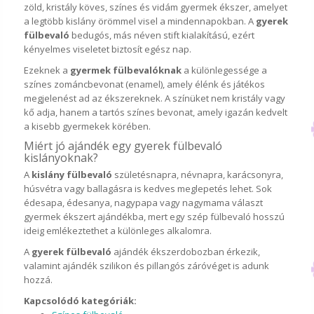
zöld, kristály köves, színes és vidám gyermek ékszer, amelyet
a legtöbb kislány örömmel visel a mindennapokban. A
gyerek
fülbevaló
bedugós, más néven stift kialakítású, ezért
kényelmes viseletet biztosít egész nap.
Ezeknek a
gyermek fülbevalóknak
a különlegessége a
színes zománcbevonat (enamel), amely élénk és játékos
megjelenést ad az ékszereknek. A színüket nem kristály vagy
kő adja, hanem a tartós színes bevonat, amely igazán kedvelt
a kisebb gyermekek körében.
Miért jó ajándék egy gyerek fülbevaló
kislányoknak?
A
kislány fülbevaló
születésnapra, névnapra, karácsonyra,
húsvétra vagy ballagásra is kedves meglepetés lehet. Sok
édesapa, édesanya, nagypapa vagy nagymama választ
gyermek ékszert ajándékba, mert egy szép fülbevaló hosszú
ideig emlékeztethet a különleges alkalomra.
A
gyerek fülbevaló
ajándék ékszerdobozban érkezik,
valamint ajándék szilikon és pillangós záróvéget is adunk
hozzá.
Kapcsolódó kategóriák: