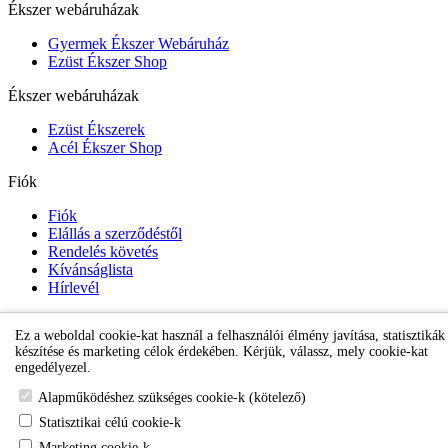
Ékszer webáruházak
Gyermek Ékszer Webáruház
Ezüst Ékszer Shop
Ékszer webáruházak
Ezüst Ékszerek
Acél Ékszer Shop
Fiók
Fiók
Elállás a szerződéstől
Rendelés követés
Kívánságlista
Hírlevél
Ez a weboldal cookie-kat használ a felhasználói élmény javítása, statisztikák
Gyermek Ékszer Shop
készítése és marketing célok érdekében. Kérjük, válassz, mely cookie-kat
engedélyezel.
Alapműködéshez szükséges cookie-k (kötelező)
Statisztikai célú cookie-k
Marketing cookie-k