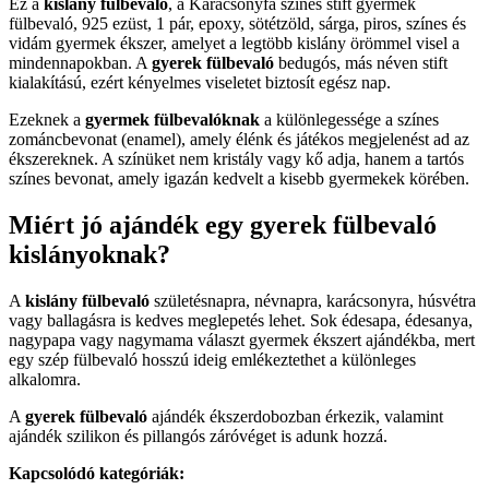
Ez a
kislány fülbevaló
, a Karácsonyfa színes stift gyermek
fülbevaló, 925 ezüst, 1 pár, epoxy, sötétzöld, sárga, piros, színes és
vidám gyermek ékszer, amelyet a legtöbb kislány örömmel visel a
mindennapokban. A
gyerek fülbevaló
bedugós, más néven stift
kialakítású, ezért kényelmes viseletet biztosít egész nap.
Ezeknek a
gyermek fülbevalóknak
a különlegessége a színes
zománcbevonat (enamel), amely élénk és játékos megjelenést ad az
ékszereknek. A színüket nem kristály vagy kő adja, hanem a tartós
színes bevonat, amely igazán kedvelt a kisebb gyermekek körében.
Miért jó ajándék egy gyerek fülbevaló
kislányoknak?
A
kislány fülbevaló
születésnapra, névnapra, karácsonyra, húsvétra
vagy ballagásra is kedves meglepetés lehet. Sok édesapa, édesanya,
nagypapa vagy nagymama választ gyermek ékszert ajándékba, mert
egy szép fülbevaló hosszú ideig emlékeztethet a különleges
alkalomra.
A
gyerek fülbevaló
ajándék ékszerdobozban érkezik, valamint
ajándék szilikon és pillangós záróvéget is adunk hozzá.
Kapcsolódó kategóriák: