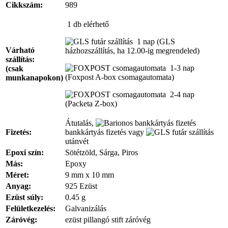
Cikkszám:
989
1 db
elérhető
1 nap
(GLS
Várható
házhozszállítás, ha 12.00-ig megrendeled)
szállítás:
1-3 nap
(csak
(Foxpost A-box csomagautomata)
munkanapokon)
2-4 nap
(Packeta Z-box)
Átutalás,
Fizetés:
bankkártyás fizetés vagy
utánvét
Epoxi szín:
Sötétzöld, Sárga, Piros
Más:
Epoxy
Méret:
9 mm x 10 mm
Anyag:
925 Ezüst
Ezüst súly:
0.45 g
Felületkezelés:
Galvanizálás
Záróvég:
ezüst pillangó stift záróvég