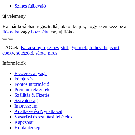
Színes fülbevaló
új vélemény
Ha már korábban regisztráltál, akkor kérjük, hogy jelentkezz be a
fiókodba
vagy
hozz létre
egy új fiókot
TAG-ek:
Karácsonyfa
,
színes
,
stift
,
gyermek
,
fülbevaló
,
ezüst
,
epoxy
,
sötétzöld
,
sárga
,
piros
Információk
Ékszerek anyaga
Fémjelzés
Fontos információ
Prémium ékszerek
Szállítás & Fizetés
Szavatosság
Impresszum
Adatkezelési Nyilatkozat
Vásárlási és szállítási feltételek
Kapcsolat
Honlaptérkép