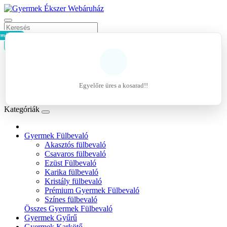
rmék - 0Ft
Kosár
Belépés
Regisztráció
Egyelőre üres a kosarad!!
Kívánságlista (0)
Kategóriák
Gyermek Fülbevaló
Akasztós fülbevaló
Csavaros fülbevaló
Ezüst Fülbevaló
Karika fülbevaló
Kristály fülbevaló
Prémium Gyermek Fülbevaló
Színes fülbevaló
Összes Gyermek Fülbevaló
Gyermek Gyűrű
Gyermek Karkötő