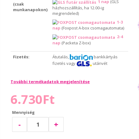
1 nap
(GLS
(csak
házhozszállítás, ha 12.00-ig
munkanapokon)
megrendeled)
1-3
nap
(Foxpost A-box csomagautomata)
2-4
nap
(Packeta Z-box)
Fizetés:
Átutalás,
bankkártyás
fizetés vagy
utánvét
További termékadatok megjelenítése
6.730Ft
Mennyiség
-
+