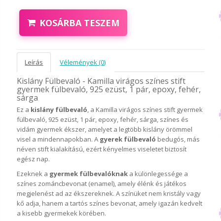
KOSÁRBA TESZEM
Leírás
Vélemények (0)
Kislány Fülbevaló - Kamilla virágos színes stift
gyermek fülbevaló, 925 ezüst, 1 pár, epoxy, fehér,
sárga
Ez a
kislány fülbevaló
, a Kamilla virágos színes stift gyermek
fülbevaló, 925 ezüst, 1 pár, epoxy, fehér, sárga, színes és
vidám gyermek ékszer, amelyet a legtöbb kislány örömmel
visel a mindennapokban. A
gyerek fülbevaló
bedugós, más
néven stift kialakítású, ezért kényelmes viseletet biztosít
egész nap.
Ezeknek a
gyermek fülbevalóknak
a különlegessége a
színes zománcbevonat (enamel), amely élénk és játékos
megjelenést ad az ékszereknek. A színüket nem kristály vagy
kő adja, hanem a tartós színes bevonat, amely igazán kedvelt
a kisebb gyermekek körében.