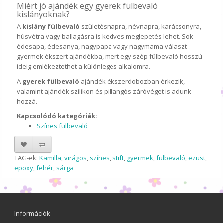
Miért jó ajándék egy gyerek fülbevaló
kislányoknak?
A
kislány fülbevaló
születésnapra, névnapra, karácsonyra,
húsvétra vagy ballagásra is kedves meglepetés lehet. Sok
édesapa, édesanya, nagypapa vagy nagymama választ
gyermek ékszert ajándékba, mert egy szép fülbevaló hosszú
ideig emlékeztethet a különleges alkalomra.
A
gyerek fülbevaló
ajándék ékszerdobozban érkezik,
valamint ajándék szilikon és pillangós záróvéget is adunk
hozzá.
Kapcsolódó kategóriák:
Színes fülbevaló
TAG-ek:
Kamilla
,
virágos
,
színes
,
stift
,
gyermek
,
fülbevaló
,
ezüst
,
epoxy
,
fehér
,
sárga
Információk