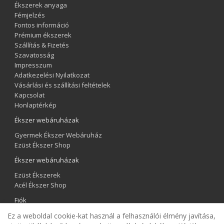
Ékszerek anyaga
Fémjelzés
Fontos információ
Prémium ékszerek
Szállítás & Fizetés
Szavatosság
Impresszum
Adatkezelési Nyilatkozat
Vásárlási és szállítási feltételek
Kapcsolat
Honlaptérkép
Ékszer webáruházak
Gyermek Ékszer Webáruház
Ezüst Ékszer Shop
Ékszer webáruházak
Ezüst Ékszerek
Acél Ékszer Shop
Fiók
Fiók
Ez a weboldal cookie-kat használ a felhasználói élmény javítása,