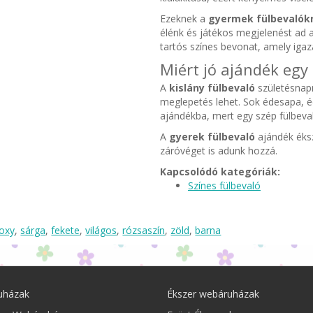
Ezeknek a
gyermek fülbevalók
élénk és játékos megjelenést ad a
tartós színes bevonat, amely iga
Miért jó ajándék egy
A
kislány fülbevaló
születésnapr
meglepetés lehet. Sok édesapa, 
ajándékba, mert egy szép fülbeva
A
gyerek fülbevaló
ajándék éksz
záróvéget is adunk hozzá.
Kapcsolódó kategóriák:
Színes fülbevaló
oxy
,
sárga
,
fekete
,
világos
,
rózsaszín
,
zöld
,
barna
uházak
Ékszer webáruházak