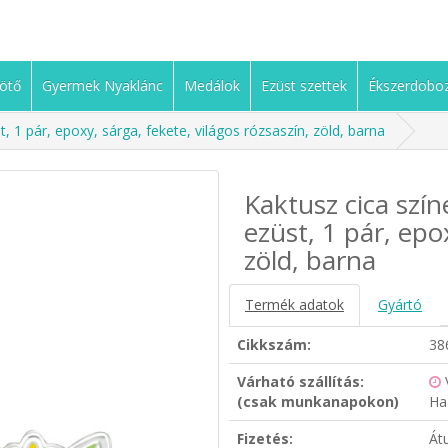
ötő
Gyermek Nyaklánc
Medálok
Ezüst szettek
Ékszerdobo
t, 1 pár, epoxy, sárga, fekete, világos rózsaszín, zöld, barna
Kaktusz cica szín
ezüst, 1 pár, epo
zöld, barna
Termék adatok
Gyártó
Cikkszám:
38
Várható szállítás:
(csak munkanapokon)
Ha
Fizetés:
Át