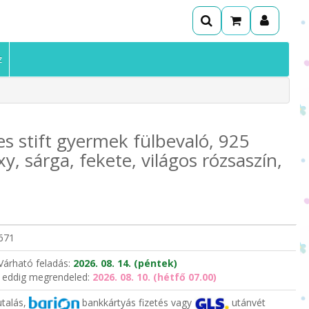
z
es stift gyermek fülbevaló, 925
xy, sárga, fekete, világos rózsaszín,
671
Várható feladás:
2026. 08. 14. (péntek)
 eddig megrendeled:
2026. 08. 10. (hétfő 07.00)
utalás,
bankkártyás fizetés vagy
utánvét