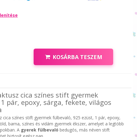
lenítése
KOSÁRBA TESZEM
aktusz cica színes stift gyermek
 1 pár, epoxy, sárga, fekete, világos
a
z cica színes stift gyermek fülbevaló, 925 ezüst, 1 pár, epoxy,
 zöld, barna, színes és vidám gyermek ékszer, amelyet a legtöbb
apokban. A
gyerek fülbevaló
bedugós, más néven stift
etet biztosít egész nap.