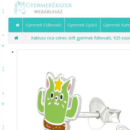
Gyermek Fülbevaló
Gyermek Gyűrű
Gyermek Kark
Kaktusz cica színes stift gyermek fülbevaló, 925 ezüs