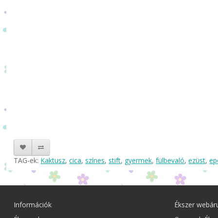
TAG-ek:
Kaktusz
,
cica
,
színes
,
stift
,
gyermek
,
fülbevaló
,
ezüst
,
ep
Információk
Ékszer webár