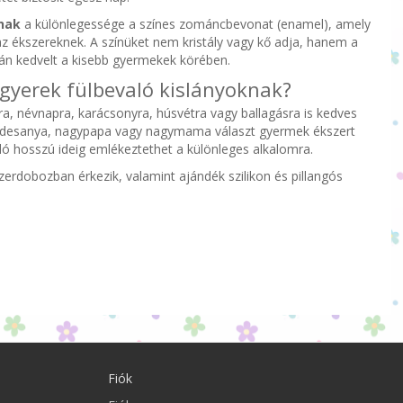
nak
a különlegessége a színes zománcbevonat (enamel), amely
z ékszereknek. A színüket nem kristály vagy kő adja, hanem a
zán kedvelt a kisebb gyermekek körében.
 gyerek fülbevaló kislányoknak?
a, névnapra, karácsonyra, húsvétra vagy ballagásra is kedves
édesanya, nagypapa vagy nagymama választ gyermek ékszert
ló hosszú ideig emlékeztethet a különleges alkalomra.
erdobozban érkezik, valamint ajándék szilikon és pillangós
Fiók