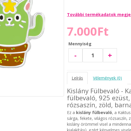
További termékadatok megje
7.000Ft
Mennyiség
-
+
Leírás
Vélemények (0)
Kislány Fülbevaló - K
fülbevaló, 925 ezüst,
rózsaszín, zöld, barn
Ez a
kislány fülbevaló
, a Kaktus
sárga, fekete, világos rózsaszín,
kislány örömmel visel a mindenn
kialakítású, ezért kényelmes visel