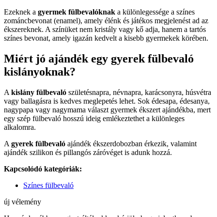
Ezeknek a
gyermek fülbevalóknak
a különlegessége a színes
zománcbevonat (enamel), amely élénk és játékos megjelenést ad az
ékszereknek. A színüket nem kristály vagy kő adja, hanem a tartós
színes bevonat, amely igazán kedvelt a kisebb gyermekek körében.
Miért jó ajándék egy gyerek fülbevaló
kislányoknak?
A
kislány fülbevaló
születésnapra, névnapra, karácsonyra, húsvétra
vagy ballagásra is kedves meglepetés lehet. Sok édesapa, édesanya,
nagypapa vagy nagymama választ gyermek ékszert ajándékba, mert
egy szép fülbevaló hosszú ideig emlékeztethet a különleges
alkalomra.
A
gyerek fülbevaló
ajándék ékszerdobozban érkezik, valamint
ajándék szilikon és pillangós záróvéget is adunk hozzá.
Kapcsolódó kategóriák:
Színes fülbevaló
új vélemény