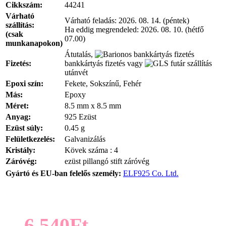
Cikkszám:
44241
Várható
Várható feladás:
2026. 08. 14. (péntek)
szállítás:
Ha eddig megrendeled:
2026. 08. 10. (hétfő
(csak
07.00)
munkanapokon)
Átutalás,
Fizetés:
bankkártyás fizetés vagy
utánvét
Epoxi szín:
Fekete, Sokszínű, Fehér
Más:
Epoxy
Méret:
8.5 mm x 8.5 mm
Anyag:
925 Ezüst
Ezüst súly:
0.45 g
Felületkezelés:
Galvanizálás
Kristály:
Kövek száma : 4
Záróvég:
ezüst pillangó stift záróvég
Gyártó és EU-ban felelős személy:
ELF925 Co. Ltd.
6.540Ft