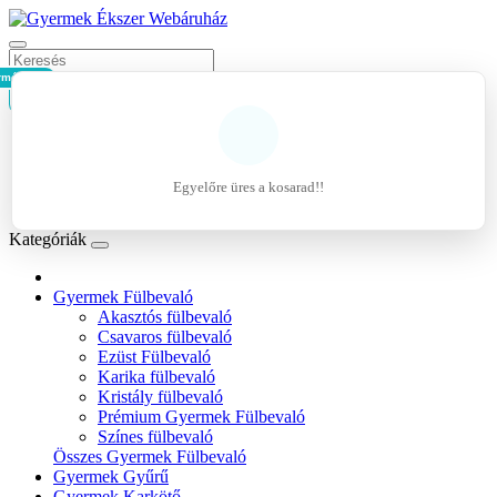
rmék - 0Ft
Kosár
Belépés
Regisztráció
Egyelőre üres a kosarad!!
Kívánságlista (0)
Kategóriák
Gyermek Fülbevaló
Akasztós fülbevaló
Csavaros fülbevaló
Ezüst Fülbevaló
Karika fülbevaló
Kristály fülbevaló
Prémium Gyermek Fülbevaló
Színes fülbevaló
Összes Gyermek Fülbevaló
Gyermek Gyűrű
Gyermek Karkötő