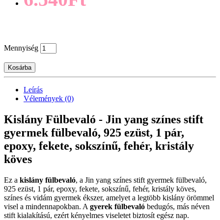
Mennyiség
Kosárba
Leírás
Vélemények (0)
Kislány Fülbevaló - Jin yang színes stift
gyermek fülbevaló, 925 ezüst, 1 pár,
epoxy, fekete, sokszínű, fehér, kristály
köves
Ez a
kislány fülbevaló
, a Jin yang színes stift gyermek fülbevaló,
925 ezüst, 1 pár, epoxy, fekete, sokszínű, fehér, kristály köves,
színes és vidám gyermek ékszer, amelyet a legtöbb kislány örömmel
visel a mindennapokban. A
gyerek fülbevaló
bedugós, más néven
stift kialakítású, ezért kényelmes viseletet biztosít egész nap.