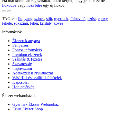
Ha már korábban regisztráltál, akkor kérjük, hogy jelentkezz be a
fiókodba
vagy
hozz létre
egy új fiókot
TAG-ek:
Jin
,
yang
,
színes
,
stift
,
gyermek
,
fülbevaló
,
ezüst
,
epoxy
,
fekete
,
sokszínű
,
fehér
,
kristály
,
köves
Információk
Ékszerek anyaga
Fémjelzés
Fontos információ
Prémium ékszerek
Szállítás & Fizetés
Szavatosság
Impresszum
Adatkezelési Nyilatkozat
Vásárlási és szállítási feltételek
Kapcsolat
Honlaptérkép
Ékszer webáruházak
Gyermek Ékszer Webáruház
Ezüst Ékszer Shop