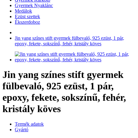
Gyermek Nyaklánc
Medálok
Ezüst szettek
Ékszerdoboz
Jin yang színes stift gyermek fülbevaló, 925 ezüst, 1 pár,
epoxy, fekete, sokszínű, fehér, kristály köves
Jin yang színes stift gyermek
fülbevaló, 925 ezüst, 1 pár,
epoxy, fekete, sokszínű, fehér,
kristály köves
Termék adatok
Gyártó