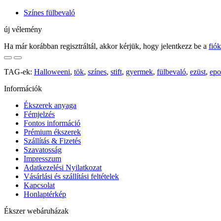
Színes fülbevaló
új vélemény
Ha már korábban regisztráltál, akkor kérjük, hogy jelentkezz be a
fió
TAG-ek:
Halloweeni
,
tök
,
színes
,
stift
,
gyermek
,
fülbevaló
,
ezüst
,
epo
Információk
Ékszerek anyaga
Fémjelzés
Fontos információ
Prémium ékszerek
Szállítás & Fizetés
Szavatosság
Impresszum
Adatkezelési Nyilatkozat
Vásárlási és szállítási feltételek
Kapcsolat
Honlaptérkép
Ékszer webáruházak