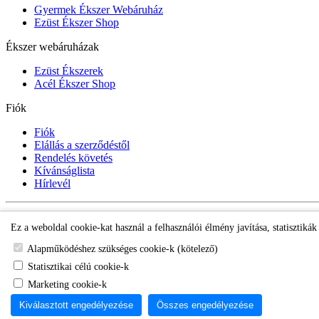
Gyermek Ékszer Webáruház
Ezüst Ékszer Shop
Ékszer webáruházak
Ezüst Ékszerek
Acél Ékszer Shop
Fiók
Fiók
Elállás a szerződéstől
Rendelés követés
Kívánságlista
Hírlevél
Gyermek Ékszer Shop
Ez a weboldal cookie-kat használ a felhasználói élmény javítása, statisztiká
Alapműködéshez szükséges cookie-k (kötelező)
Statisztikai célú cookie-k
Marketing cookie-k
Kiválasztott engedélyezése
Összes engedélyezése