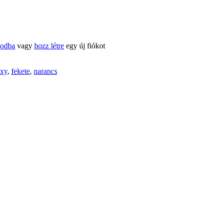
kodba
vagy
hozz létre
egy új fiókot
xy
,
fekete
,
narancs