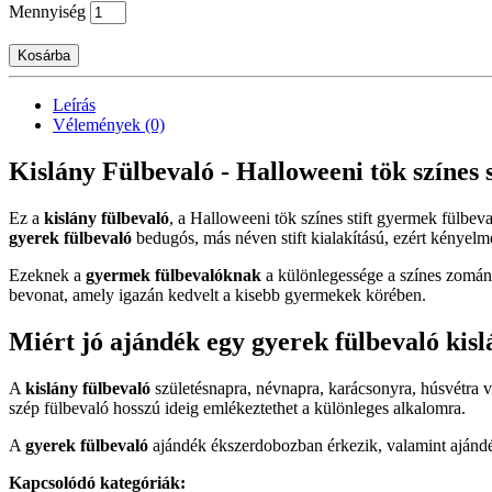
Mennyiség
Kosárba
Leírás
Vélemények (0)
Kislány Fülbevaló - Halloweeni tök színes s
Ez a
kislány fülbevaló
, a Halloweeni tök színes stift gyermek fülbev
gyerek fülbevaló
bedugós, más néven stift kialakítású, ezért kényelmes
Ezeknek a
gyermek fülbevalóknak
a különlegessége a színes zománc
bevonat, amely igazán kedvelt a kisebb gyermekek körében.
Miért jó ajándék egy gyerek fülbevaló kis
A
kislány fülbevaló
születésnapra, névnapra, karácsonyra, húsvétra 
szép fülbevaló hosszú ideig emlékeztethet a különleges alkalomra.
A
gyerek fülbevaló
ajándék ékszerdobozban érkezik, valamint ajándék
Kapcsolódó kategóriák: