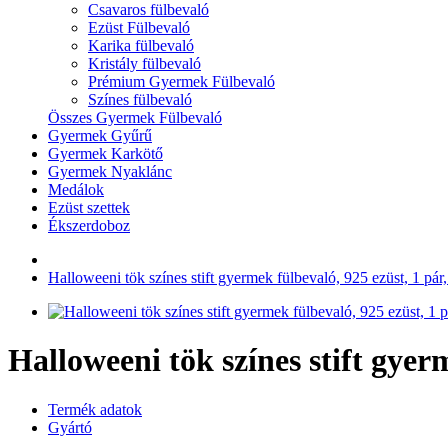
Csavaros fülbevaló
Ezüst Fülbevaló
Karika fülbevaló
Kristály fülbevaló
Prémium Gyermek Fülbevaló
Színes fülbevaló
Összes Gyermek Fülbevaló
Gyermek Gyűrű
Gyermek Karkötő
Gyermek Nyaklánc
Medálok
Ezüst szettek
Ékszerdoboz
Halloweeni tök színes stift gyermek fülbevaló, 925 ezüst, 1 pár,
Halloweeni tök színes stift gyerm
Termék adatok
Gyártó