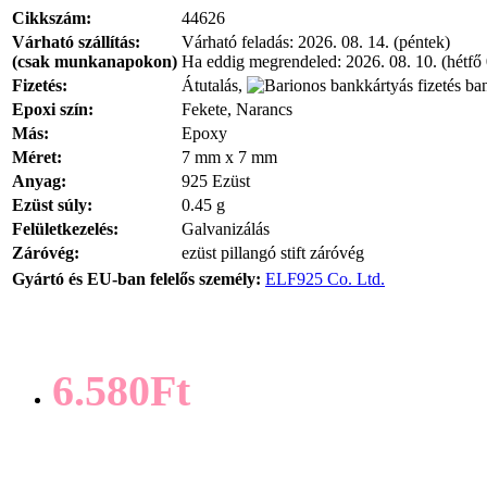
Cikkszám:
44626
Várható szállítás:
Várható feladás:
2026. 08. 14. (péntek)
(csak munkanapokon)
Ha eddig megrendeled:
2026. 08. 10. (hétfő
Fizetés:
Átutalás,
ban
Epoxi szín:
Fekete, Narancs
Más:
Epoxy
Méret:
7 mm x 7 mm
Anyag:
925 Ezüst
Ezüst súly:
0.45 g
Felületkezelés:
Galvanizálás
Záróvég:
ezüst pillangó stift záróvég
Gyártó és EU-ban felelős személy:
ELF925 Co. Ltd.
6.580Ft