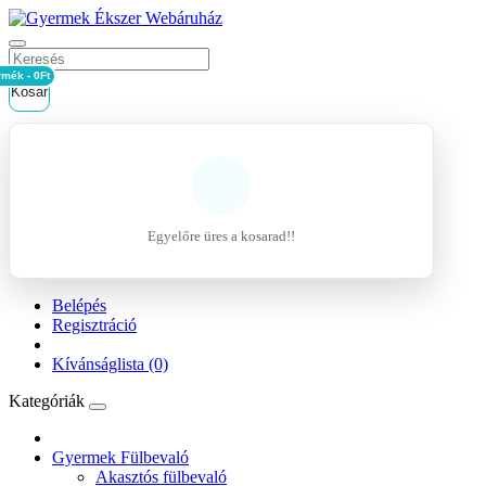
rmék - 0Ft
Kosár
Egyelőre üres a kosarad!!
Belépés
Regisztráció
Kívánságlista (0)
Kategóriák
Gyermek Fülbevaló
Akasztós fülbevaló