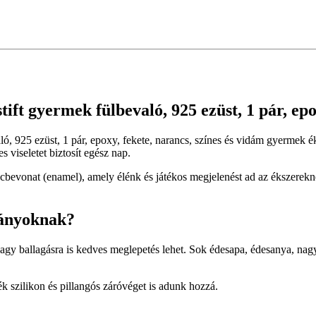
tift gyermek fülbevaló, 925 ezüst, 1 pár, epo
aló, 925 ezüst, 1 pár, epoxy, fekete, narancs, színes és vidám gyermek
 viseletet biztosít egész nap.
bevonat (enamel), amely élénk és játékos megjelenést ad az ékszerekne
lányoknak?
vagy ballagásra is kedves meglepetés lehet. Sok édesapa, édesanya, n
 szilikon és pillangós záróvéget is adunk hozzá.