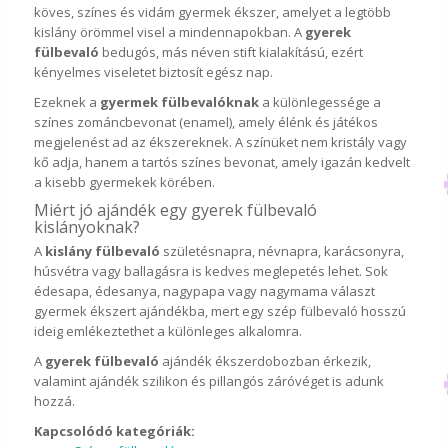
köves, színes és vidám gyermek ékszer, amelyet a legtöbb
kislány örömmel visel a mindennapokban. A
gyerek
fülbevaló
bedugós, más néven stift kialakítású, ezért
kényelmes viseletet biztosít egész nap.
Ezeknek a
gyermek fülbevalóknak
a különlegessége a
színes zománcbevonat (enamel), amely élénk és játékos
megjelenést ad az ékszereknek. A színüket nem kristály vagy
kő adja, hanem a tartós színes bevonat, amely igazán kedvelt
a kisebb gyermekek körében.
Miért jó ajándék egy gyerek fülbevaló
kislányoknak?
A
kislány fülbevaló
születésnapra, névnapra, karácsonyra,
húsvétra vagy ballagásra is kedves meglepetés lehet. Sok
édesapa, édesanya, nagypapa vagy nagymama választ
gyermek ékszert ajándékba, mert egy szép fülbevaló hosszú
ideig emlékeztethet a különleges alkalomra.
A
gyerek fülbevaló
ajándék ékszerdobozban érkezik,
valamint ajándék szilikon és pillangós záróvéget is adunk
hozzá.
Kapcsolódó kategóriák: