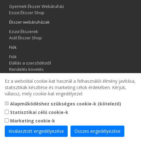
Gyermek Ékszer Webáruház
Ezüst Ékszer Shop
Ékszer webáruházak
Ezüst Ékszerek
Acél Ékszer Shop
Fiók
Fiók
Elállás a szerződéstől
Rendelés követés
Kívánságlista
Ez a weboldal cookie-kat használ a felhasználói élmény javítása,
Hírlevél
statisztikák készítése és marketing célok érdekében. Kérjük,
válassz, mely cookie-kat engedélyezel.
Gyermek Ékszer Shop
Alapműködéshez szükséges cookie-k (kötelező)
Statisztikai célú cookie-k
Marketing cookie-k
Kiválasztott engedélyezése
Összes engedélyezése