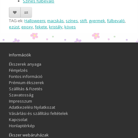
Színes fülbevaló
TAG-ek:
Halloweeni
,
macskás
,
színes
,
stift
,
gyermek
,
fülbevaló
,
ezüst
,
epoxy
,
fekete
,
kristály
,
köves
Információk
Ékszerek anyaga
Fémjelzés
Fontos információ
Prémium ékszerek
Szállítás & Fizetés
Szavatosság
Impresszum
Adatkezelési Nyilatkozat
Vásárlási és szállítási feltételek
Kapcsolat
Honlaptérkép
Ékszer webáruházak