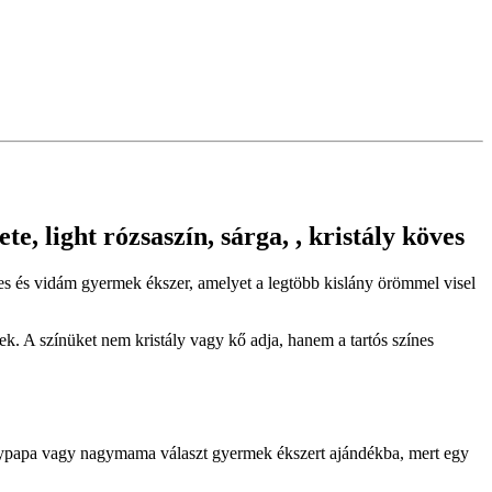
, light rózsaszín, sárga, , kristály köves
ínes és vidám gyermek ékszer, amelyet a legtöbb kislány örömmel visel
k. A színüket nem kristály vagy kő adja, hanem a tartós színes
agypapa vagy nagymama választ gyermek ékszert ajándékba, mert egy