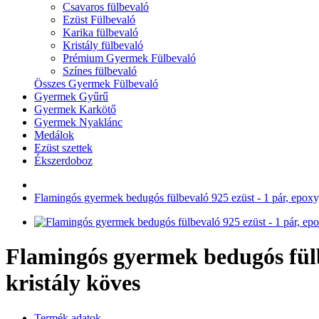
Csavaros fülbevaló
Ezüst Fülbevaló
Karika fülbevaló
Kristály fülbevaló
Prémium Gyermek Fülbevaló
Színes fülbevaló
Összes Gyermek Fülbevaló
Gyermek Gyűrű
Gyermek Karkötő
Gyermek Nyaklánc
Medálok
Ezüst szettek
Ékszerdoboz
Flamingós gyermek bedugós fülbevaló 925 ezüst - 1 pár, epoxy, fe
Flamingós gyermek bedugós fülbev
kristály köves
Termék adatok