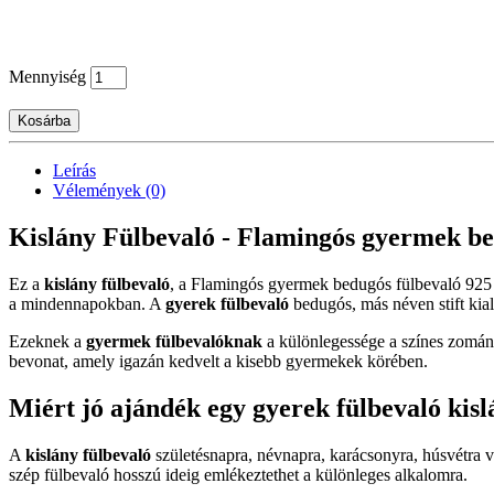
Mennyiség
Kosárba
Leírás
Vélemények (0)
Kislány Fülbevaló - Flamingós gyermek bedug
Ez a
kislány fülbevaló
, a Flamingós gyermek bedugós fülbevaló 925 ez
a mindennapokban. A
gyerek fülbevaló
bedugós, más néven stift kiala
Ezeknek a
gyermek fülbevalóknak
a különlegessége a színes zománc
bevonat, amely igazán kedvelt a kisebb gyermekek körében.
Miért jó ajándék egy gyerek fülbevaló kis
A
kislány fülbevaló
születésnapra, névnapra, karácsonyra, húsvétra 
szép fülbevaló hosszú ideig emlékeztethet a különleges alkalomra.