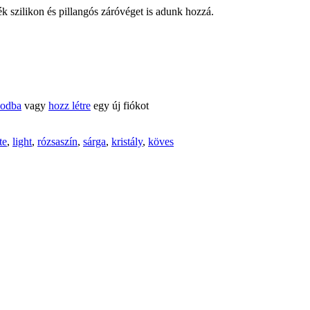
 szilikon és pillangós záróvéget is adunk hozzá.
kodba
vagy
hozz létre
egy új fiókot
te
,
light
,
rózsaszín
,
sárga
,
kristály
,
köves