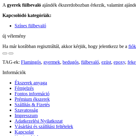
A
gyerek fülbevaló
ajándék ékszerdobozban érkezik, valamint ajándék
Kapcsolódó kategóriák:
Színes fülbevaló
új vélemény
Ha már korábban regisztráltál, akkor kérjük, hogy jelentkezz be a
fió
TAG-ek:
Flamingós
,
gyermek
,
bedugós
,
fülbevaló
,
ezüst
,
epoxy
,
feke
Információk
Ékszerek anyaga
Fémjelzés
Fontos információ
Prémium ékszerek
Szállítás & Fizetés
Szavatosság
Impresszum
Adatkezelési Nyilatkozat
Vásárlási és szállítási feltételek
Kapcsolat