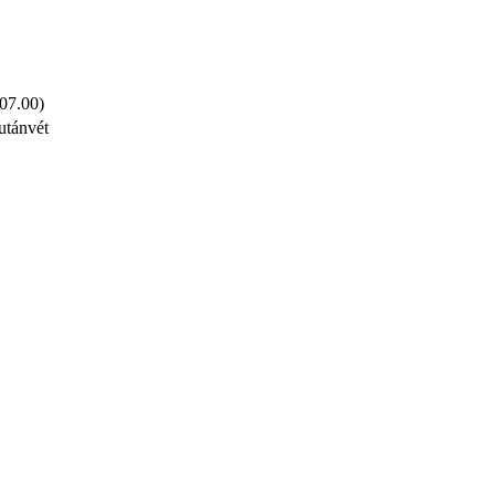
 07.00)
utánvét