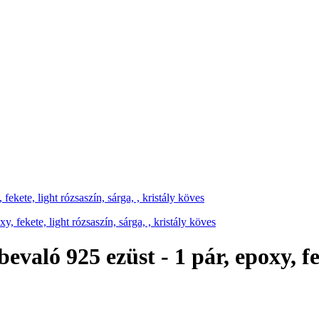
kete, light rózsaszín, sárga, , kristály köves
aló 925 ezüst - 1 pár, epoxy, feke