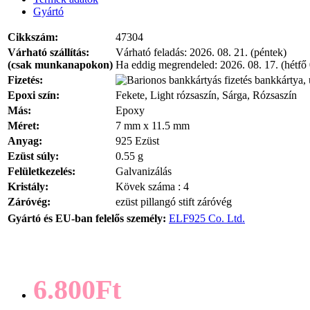
Gyártó
Cikkszám:
47304
Várható szállítás:
Várható feladás:
2026. 08. 21. (péntek)
(csak munkanapokon)
Ha eddig megrendeled:
2026. 08. 17. (hétfő
Fizetés:
bankkártya, 
Epoxi szín:
Fekete, Light rózsaszín, Sárga, Rózsaszín
Más:
Epoxy
Méret:
7 mm x 11.5 mm
Anyag:
925 Ezüst
Ezüst súly:
0.55 g
Felületkezelés:
Galvanizálás
Kristály:
Kövek száma : 4
Záróvég:
ezüst pillangó stift záróvég
Gyártó és EU-ban felelős személy:
ELF925 Co. Ltd.
6.800Ft