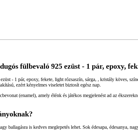
ós fülbevaló 925 ezüst - 1 pár, epoxy, fekete
üst - 1 pár, epoxy, fekete, light rózsaszín, sárga, , kristály köves, sz
kítású, ezért kényelmes viseletet biztosít egész nap.
bevonat (enamel), amely élénk és játékos megjelenést ad az ékszerekne
lányoknak?
vagy ballagásra is kedves meglepetés lehet. Sok édesapa, édesanya, n