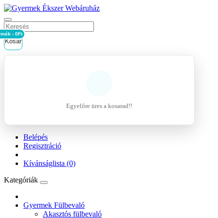
rmék - 0Ft
Kosár
Egyelőre üres a kosarad!!
Belépés
Regisztráció
Kívánságlista (0)
Kategóriák
Gyermek Fülbevaló
Akasztós fülbevaló