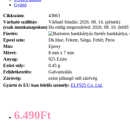
Gyártó
Cikkszám:
43863
Várható szállítás:
Várható feladás:
2026. 08. 14. (péntek)
(csak munkanapokon)
Ha eddig megrendeled:
2026. 08. 10. (hétfő
Fizetés:
bankkártya, 
Epoxi szín:
Dk.blue, Fekete, Sárga, Fehér, Piros
Más:
Epoxy
Méret:
8 mm x 7 mm
Anyag:
925 Ezüst
Ezüst súly:
0.45 g
Felületkezelés:
Galvanizálás
Záróvég:
ezüst pillangó stift záróvég
Gyártó és EU-ban felelős személy:
ELF925 Co. Ltd.
6.490Ft