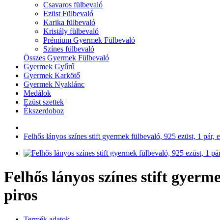
Csavaros fülbevaló
Ezüst Fülbevaló
Karika fülbevaló
Kristály fülbevaló
Prémium Gyermek Fülbevaló
Színes fülbevaló
Összes Gyermek Fülbevaló
Gyermek Gyűrű
Gyermek Karkötő
Gyermek Nyaklánc
Medálok
Ezüst szettek
Ékszerdoboz
Felhős lányos színes stift gyermek fülbevaló, 925 ezüst, 1 pár, e
Felhős lányos színes stift gyerme
piros
Termék adatok