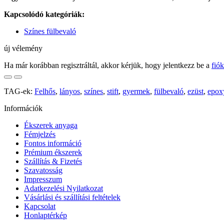
Kapcsolódó kategóriák:
Színes fülbevaló
új vélemény
Ha már korábban regisztráltál, akkor kérjük, hogy jelentkezz be a
fió
TAG-ek:
Felhős
,
lányos
,
színes
,
stift
,
gyermek
,
fülbevaló
,
ezüst
,
epox
Információk
Ékszerek anyaga
Fémjelzés
Fontos információ
Prémium ékszerek
Szállítás & Fizetés
Szavatosság
Impresszum
Adatkezelési Nyilatkozat
Vásárlási és szállítási feltételek
Kapcsolat
Honlaptérkép