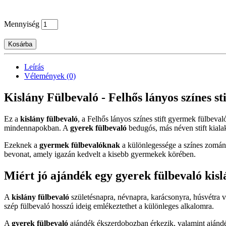
Mennyiség
Kosárba
Leírás
Vélemények (0)
Kislány Fülbevaló - Felhős lányos színes sti
Ez a
kislány fülbevaló
, a Felhős lányos színes stift gyermek fülbeval
mindennapokban. A
gyerek fülbevaló
bedugós, más néven stift kialak
Ezeknek a
gyermek fülbevalóknak
a különlegessége a színes zománc
bevonat, amely igazán kedvelt a kisebb gyermekek körében.
Miért jó ajándék egy gyerek fülbevaló kis
A
kislány fülbevaló
születésnapra, névnapra, karácsonyra, húsvétra 
szép fülbevaló hosszú ideig emlékeztethet a különleges alkalomra.
A
gyerek fülbevaló
ajándék ékszerdobozban érkezik, valamint ajándék