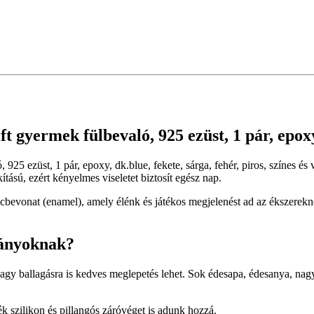
ft gyermek fülbevaló, 925 ezüst, 1 pár, epoxy,
ó, 925 ezüst, 1 pár, epoxy, dk.blue, fekete, sárga, fehér, piros, színes 
ítású, ezért kényelmes viseletet biztosít egész nap.
bevonat (enamel), amely élénk és játékos megjelenést ad az ékszerekne
lányoknak?
vagy ballagásra is kedves meglepetés lehet. Sok édesapa, édesanya, n
 szilikon és pillangós záróvéget is adunk hozzá.