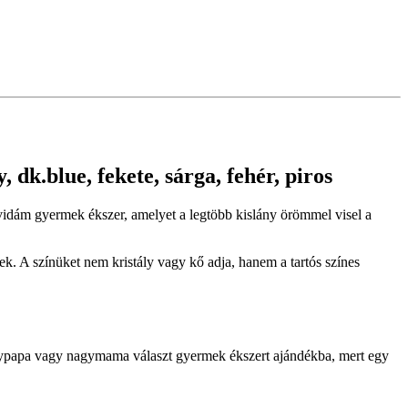
 dk.blue, fekete, sárga, fehér, piros
és vidám gyermek ékszer, amelyet a legtöbb kislány örömmel visel a
k. A színüket nem kristály vagy kő adja, hanem a tartós színes
agypapa vagy nagymama választ gyermek ékszert ajándékba, mert egy