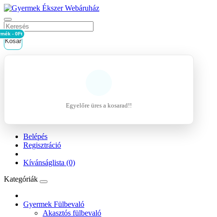
rmék - 0Ft
Kosár
Egyelőre üres a kosarad!!
Belépés
Regisztráció
Kívánságlista (0)
Kategóriák
Gyermek Fülbevaló
Akasztós fülbevaló