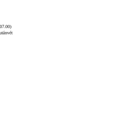
 07.00)
utánvét