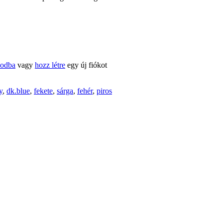
kodba
vagy
hozz létre
egy új fiókot
y
,
dk.blue
,
fekete
,
sárga
,
fehér
,
piros