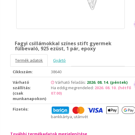
Fagyi csillámokkal színes stift gyermek
fülbevaló, 925 ezüst, 1 pár, epoxy
Termék adatok
Gyártó
Cikkszám:
38640
Várható
Várható feladás:
2026. 08. 14. (péntek)
szállítás:
Ha eddig megrendeled:
2026. 08. 10. (hétfő
(csak
07.00)
munkanapokon)
Fizetés:
bankkártya, utánvét
További termékadatok megjelenítése