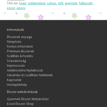
TAG-ek:
Fagyi
,
csillámokkal
,
színes
,
stift
,
gyermek
,
fülbevaló
,
ezüst
,
epoxy
Információk
Ékszerek anyaga
Fémjelzés
Fontos információ
Prémium ékszerek
Szállítás & Fizetés
Szavatosság
Impresszum
Adatkezelési Nyilatkozat
Vásárlási és szállítási feltételek
Kapcsolat
Honlaptérkép
Ékszer webáruházak
Gyermek Ékszer Webáruház
Ezüst Ékszer Shop