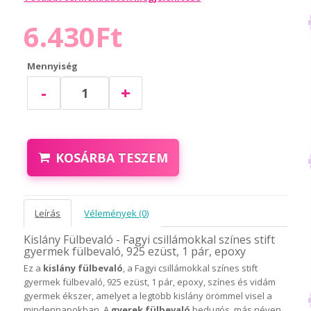
6.430Ft
Mennyiség
-
+
KOSÁRBA TESZEM
Leírás
Vélemények (0)
Kislány Fülbevaló - Fagyi csillámokkal színes stift
gyermek fülbevaló, 925 ezüst, 1 pár, epoxy
Ez a
kislány fülbevaló
, a Fagyi csillámokkal színes stift
gyermek fülbevaló, 925 ezüst, 1 pár, epoxy, színes és vidám
gyermek ékszer, amelyet a legtöbb kislány örömmel visel a
mindennapokban. A
gyerek fülbevaló
bedugós, más néven