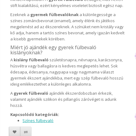
stift kialakítású, ezért kényelmes viseletet biztosít egész nap.
Ezeknek a
gyermek fülbevalóknak
a különlegessége a
színes zománcbevonat (enamel), amely élénk és játékos
megjelenést ad az ékszereknek. A színüket nem kristály vagy
kő adja, hanem a tartós színes bevonat, amely igazán kedvelt
a kisebb gyermekek körében.
Miért jó ajándék egy gyerek fülbevaló
kislányoknak?
A
kislány fülbevaló
születésnapra, névnapra, karácsonyra,
húsvétra vagy ballagásra is kedves meglepetés lehet. Sok
édesapa, édesanya, nagypapa vagy nagymama választ
gyermek ékszert ajándékba, mert egy szép fülbevaló hosszú
ideig emlékeztethet a különleges alkalomra.
A
gyerek fülbevaló
ajándék ékszerdobozban érkezik,
valamint ajándék szilikon és pillangós záróvéget is adunk
hozzá.
Kapcsolódó kategóriák:
Színes fülbevaló