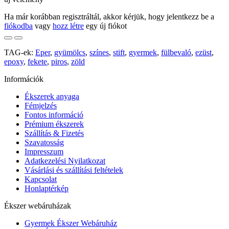
Ha már korábban regisztráltál, akkor kérjük, hogy jelentkezz be a
fiókodba
vagy
hozz létre
egy új fiókot
TAG-ek:
Eper
,
gyümölcs
,
színes
,
stift
,
gyermek
,
fülbevaló
,
ezüst
,
epoxy
,
fekete
,
piros
,
zöld
Információk
Ékszerek anyaga
Fémjelzés
Fontos információ
Prémium ékszerek
Szállítás & Fizetés
Szavatosság
Impresszum
Adatkezelési Nyilatkozat
Vásárlási és szállítási feltételek
Kapcsolat
Honlaptérkép
Ékszer webáruházak
Gyermek Ékszer Webáruház