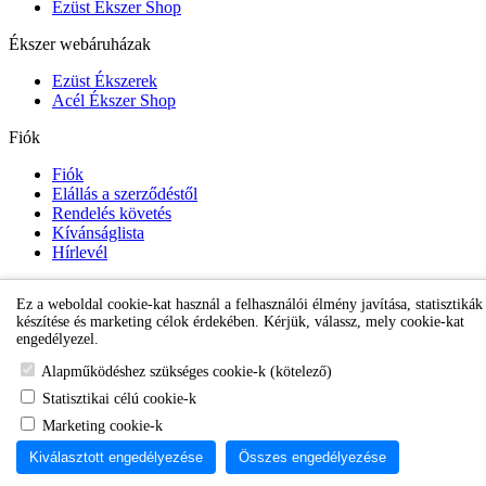
Ezüst Ékszer Shop
Ékszer webáruházak
Ezüst Ékszerek
Acél Ékszer Shop
Fiók
Fiók
Elállás a szerződéstől
Rendelés követés
Kívánságlista
Hírlevél
Ez a weboldal cookie-kat használ a felhasználói élmény javítása, statisztikák
Gyermek Ékszer Shop
készítése és marketing célok érdekében. Kérjük, válassz, mely cookie-kat
engedélyezel.
Alapműködéshez szükséges cookie-k (kötelező)
Statisztikai célú cookie-k
Marketing cookie-k
Kiválasztott engedélyezése
Összes engedélyezése