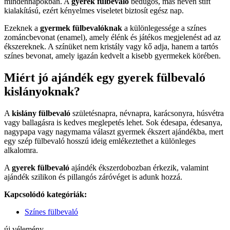
mindennapokban. A
gyerek fülbevaló
bedugós, más néven stift
kialakítású, ezért kényelmes viseletet biztosít egész nap.
Ezeknek a
gyermek fülbevalóknak
a különlegessége a színes
zománcbevonat (enamel), amely élénk és játékos megjelenést ad az
ékszereknek. A színüket nem kristály vagy kő adja, hanem a tartós
színes bevonat, amely igazán kedvelt a kisebb gyermekek körében.
Miért jó ajándék egy gyerek fülbevaló
kislányoknak?
A
kislány fülbevaló
születésnapra, névnapra, karácsonyra, húsvétra
vagy ballagásra is kedves meglepetés lehet. Sok édesapa, édesanya,
nagypapa vagy nagymama választ gyermek ékszert ajándékba, mert
egy szép fülbevaló hosszú ideig emlékeztethet a különleges
alkalomra.
A
gyerek fülbevaló
ajándék ékszerdobozban érkezik, valamint
ajándék szilikon és pillangós záróvéget is adunk hozzá.
Kapcsolódó kategóriák:
Színes fülbevaló
új vélemény