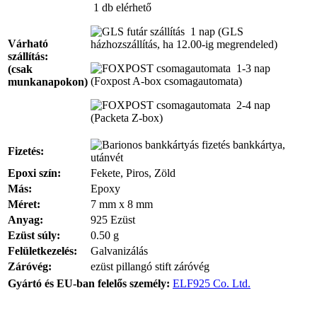
1 db
elérhető
1 nap
(GLS
Várható
házhozszállítás, ha 12.00-ig megrendeled)
szállítás:
1-3 nap
(csak
(Foxpost A-box csomagautomata)
munkanapokon)
2-4 nap
(Packeta Z-box)
bankkártya,
Fizetés:
utánvét
Epoxi szín:
Fekete, Piros, Zöld
Más:
Epoxy
Méret:
7 mm x 8 mm
Anyag:
925 Ezüst
Ezüst súly:
0.50 g
Felületkezelés:
Galvanizálás
Záróvég:
ezüst pillangó stift záróvég
Gyártó és EU-ban felelős személy:
ELF925 Co. Ltd.