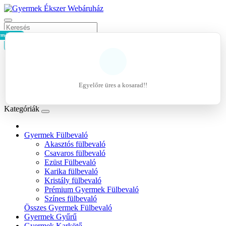
rmék - 0Ft
Kosár
Belépés
Regisztráció
Egyelőre üres a kosarad!!
Kívánságlista (0)
Kategóriák
Gyermek Fülbevaló
Akasztós fülbevaló
Csavaros fülbevaló
Ezüst Fülbevaló
Karika fülbevaló
Kristály fülbevaló
Prémium Gyermek Fülbevaló
Színes fülbevaló
Összes Gyermek Fülbevaló
Gyermek Gyűrű
Gyermek Karkötő