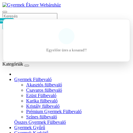
rmék - 0Ft
Kosár
Belépés
Regisztráció
Egyelőre üres a kosarad!!
Kívánságlista (0)
Kategóriák
Gyermek Fülbevaló
Akasztós fülbevaló
Csavaros fülbevaló
Ezüst Fülbevaló
Karika fülbevaló
Kristály fülbevaló
Prémium Gyermek Fülbevaló
Színes fülbevaló
Összes Gyermek Fülbevaló
Gyermek Gyűrű
Gyermek Karkötő