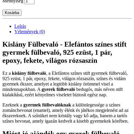
Mennyiség
Kosárba
Leírás
Vélemények (0)
Kislány Fülbevaló - Elefántos színes stift
gyermek fülbevaló, 925 ezüst, 1 pár,
epoxy, fekete, világos rózsaszín
Ez a
kislány fülbevaló
, a Elefántos színes stift gyermek fülbevaló,
925 ezüst, 1 pár, epoxy, fekete, világos rózsaszín, színes és vidám
gyermek ékszer, amelyet a legtöbb kislány örömmel visel a
mindennapokban. A
gyerek fülbevaló
bedugós, más néven stift
kialakítású, ezért kényelmes viseletet biztosít egész nap.
Ezeknek a
gyermek fülbevalóknak
a különlegessége a színes
zománcbevonat (enamel), amely élénk és játékos megjelenést ad az
ékszereknek. A színüket nem kristály vagy kő adja, hanem a tartós
színes bevonat, amely igazán kedvelt a kisebb gyermekek körében.
Miért jó ajándék egy gyerek fülbevaló