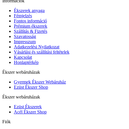
Információk
Ékszerek anyaga
Fémjelzés
Fontos információ
Prémium ékszerek
Szállítás & Fizetés
Szavatosság
Impresszum
Adatkezelési Nyilatkozat
Vásárlási és szállítási feltételek
Kapcsolat
Honlaptérkép
Ékszer webáruházak
Gyermek Ékszer Webáruház
Ezüst Ékszer Shop
Ékszer webáruházak
Ezüst Ékszerek
Acél Ékszer Shop
Fiók