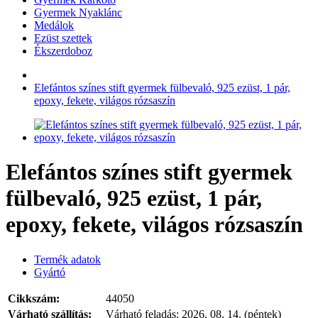
Gyermek Nyaklánc
Medálok
Ezüst szettek
Ékszerdoboz
Elefántos színes stift gyermek fülbevaló, 925 ezüst, 1 pár,
epoxy, fekete, világos rózsaszín
Elefántos színes stift gyermek
fülbevaló, 925 ezüst, 1 pár,
epoxy, fekete, világos rózsaszín
Termék adatok
Gyártó
Cikkszám:
44050
Várható szállítás:
Várható feladás:
2026. 08. 14. (péntek)