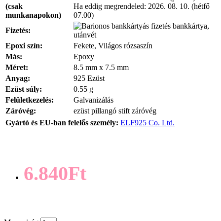
(csak
Ha eddig megrendeled:
2026. 08. 10. (hétfő
munkanapokon)
07.00)
bankkártya,
Fizetés:
utánvét
Epoxi szín:
Fekete, Világos rózsaszín
Más:
Epoxy
Méret:
8.5 mm x 7.5 mm
Anyag:
925 Ezüst
Ezüst súly:
0.55 g
Felületkezelés:
Galvanizálás
Záróvég:
ezüst pillangó stift záróvég
Gyártó és EU-ban felelős személy:
ELF925 Co. Ltd.
6.840Ft