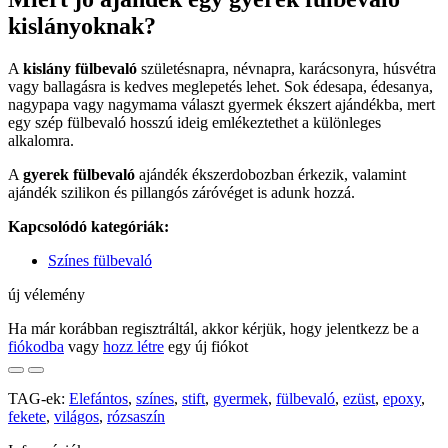
kislányoknak?
A
kislány fülbevaló
születésnapra, névnapra, karácsonyra, húsvétra
vagy ballagásra is kedves meglepetés lehet. Sok édesapa, édesanya,
nagypapa vagy nagymama választ gyermek ékszert ajándékba, mert
egy szép fülbevaló hosszú ideig emlékeztethet a különleges
alkalomra.
A
gyerek fülbevaló
ajándék ékszerdobozban érkezik, valamint
ajándék szilikon és pillangós záróvéget is adunk hozzá.
Kapcsolódó kategóriák:
Színes fülbevaló
új vélemény
Ha már korábban regisztráltál, akkor kérjük, hogy jelentkezz be a
fiókodba
vagy
hozz létre
egy új fiókot
TAG-ek:
Elefántos
,
színes
,
stift
,
gyermek
,
fülbevaló
,
ezüst
,
epoxy
,
fekete
,
világos
,
rózsaszín