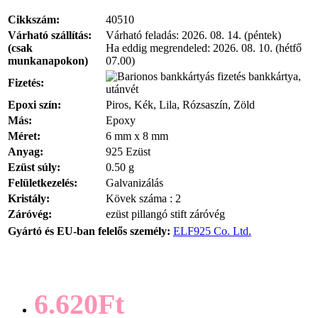
Cikkszám:
40510
Várható szállítás:
Várható feladás:
2026. 08. 14. (péntek)
(csak
Ha eddig megrendeled:
2026. 08. 10. (hétfő
munkanapokon)
07.00)
bankkártya,
Fizetés:
utánvét
Epoxi szín:
Piros, Kék, Lila, Rózsaszín, Zöld
Más:
Epoxy
Méret:
6 mm x 8 mm
Anyag:
925 Ezüst
Ezüst súly:
0.50 g
Felületkezelés:
Galvanizálás
Kristály:
Kövek száma : 2
Záróvég:
ezüst pillangó stift záróvég
Gyártó és EU-ban felelős személy:
ELF925 Co. Ltd.
6.620Ft