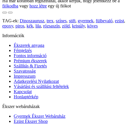
Ha már korábban regisztráltál, akkor kérjük, hogy jelentkezz be a
fiókodba
vagy
hozz létre
egy új fiókot
TAG-ek:
Dinoszaurusz
,
trex
,
színes
,
stift
,
gyermek
,
fülbevaló
,
ezüst
,
epoxy
,
piros
,
kék
,
lila
,
rózsaszín
,
zöld
,
kristály
,
köves
Információk
Ékszerek anyaga
Fémjelzés
Fontos információ
Prémium ékszerek
Szállítás & Fizetés
Szavatosság
Impresszum
Adatkezelési Nyilatkozat
Vásárlási és szállítási feltételek
Kapcsolat
Honlaptérkép
Ékszer webáruházak
Gyermek Ékszer Webáruház
Ezüst Ékszer Shop