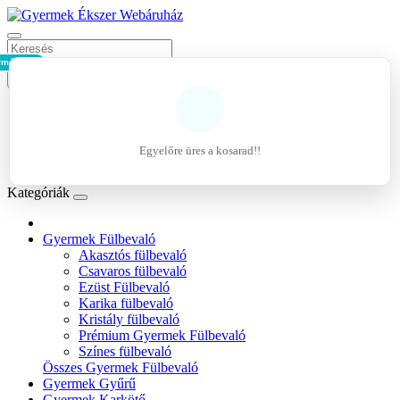
rmék - 0Ft
Kosár
Belépés
Regisztráció
Egyelőre üres a kosarad!!
Kívánságlista (0)
Kategóriák
Gyermek Fülbevaló
Akasztós fülbevaló
Csavaros fülbevaló
Ezüst Fülbevaló
Karika fülbevaló
Kristály fülbevaló
Prémium Gyermek Fülbevaló
Színes fülbevaló
Összes Gyermek Fülbevaló
Gyermek Gyűrű
Gyermek Karkötő