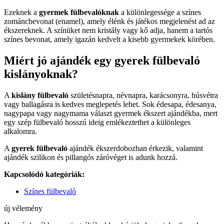
Ezeknek a
gyermek fülbevalóknak
a különlegessége a színes
zománcbevonat (enamel), amely élénk és játékos megjelenést ad az
ékszereknek. A színüket nem kristály vagy kő adja, hanem a tartós
színes bevonat, amely igazán kedvelt a kisebb gyermekek körében.
Miért jó ajándék egy gyerek fülbevaló
kislányoknak?
A
kislány fülbevaló
születésnapra, névnapra, karácsonyra, húsvétra
vagy ballagásra is kedves meglepetés lehet. Sok édesapa, édesanya,
nagypapa vagy nagymama választ gyermek ékszert ajándékba, mert
egy szép fülbevaló hosszú ideig emlékeztethet a különleges
alkalomra.
A
gyerek fülbevaló
ajándék ékszerdobozban érkezik, valamint
ajándék szilikon és pillangós záróvéget is adunk hozzá.
Kapcsolódó kategóriák:
Színes fülbevaló
új vélemény