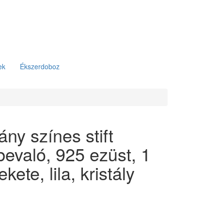
ek
Ékszerdoboz
ny színes stift
bevaló, 925 ezüst, 1
ekete, lila, kristály