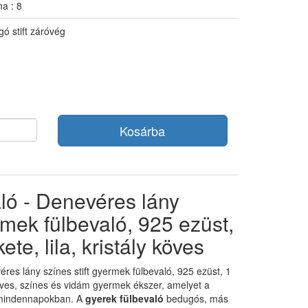
a : 8
gó stift záróvég
Kosárba
ló - Denevéres lány
ermek fülbevaló, 925 ezüst,
ete, lila, kristály köves
éres lány színes stift gyermek fülbevaló, 925 ezüst, 1
y köves, színes és vidám gyermek ékszer, amelyet a
a mindennapokban. A
gyerek fülbevaló
bedugós, más