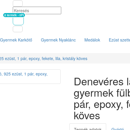
0 termék - 0Ft
Kosár
Gyermek Karkötő
Gyermek Nyaklánc
Medálok
Ezüst szett
 ezüst, 1 pár, epoxy, fekete, lila, kristály köves
Denevéres lá
gyermek fül
pár, epoxy, f
köves
Termék adatok
Gyártó