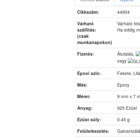
Cikkszám:
44904
Várható
Várható fe
szállítás:
Ha eddig m
(csak
munkanapokon)
Fizetés:
Átutalás,
vagy
Epoxi szín:
Fekete, Lil
Más:
Epoxy
Méret:
9 mm x 7 
Anyag:
925 Ezüst
Ezüst súly:
0.45 g
Felületkezelés:
Galvanizál