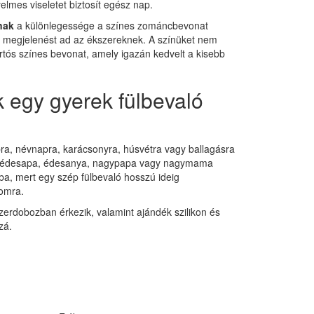
yelmes viseletet biztosít egész nap.
nak
a különlegessége a színes zománcbevonat
s megjelenést ad az ékszereknek. A színüket nem
artós színes bevonat, amely igazán kedvelt a kisebb
k egy gyerek fülbevaló
ra, névnapra, karácsonyra, húsvétra vagy ballagásra
ok édesapa, édesanya, nagypapa vagy nagymama
ba, mert egy szép fülbevaló hosszú ideig
lomra.
erdobozban érkezik, valamint ajándék szilikon és
zá.