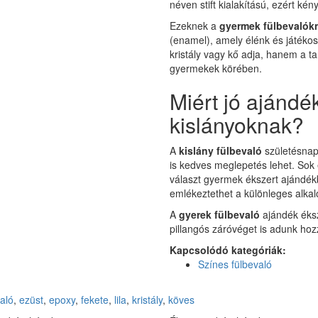
néven stift kialakítású, ezért kén
Ezeknek a
gyermek fülbevalók
(enamel), amely élénk és játéko
kristály vagy kő adja, hanem a t
gyermekek körében.
Miért jó ajándé
kislányoknak?
A
kislány fülbevaló
születésnap
is kedves meglepetés lehet. S
választ gyermek ékszert ajándék
emlékeztethet a különleges alka
A
gyerek fülbevaló
ajándék éksz
pillangós záróvéget is adunk hoz
Kapcsolódó kategóriák:
Színes fülbevaló
aló
,
ezüst
,
epoxy
,
fekete
,
lila
,
kristály
,
köves