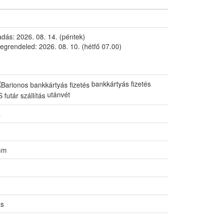
ladás:
2026. 08. 14. (péntek)
egrendeled:
2026. 08. 10. (hétfő 07.00)
bankkártyás fizetés
utánvét
a
mm
ás