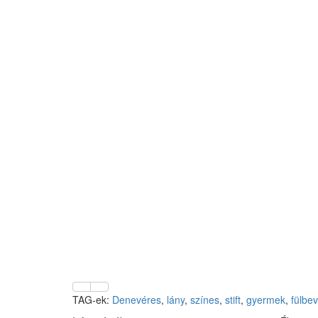
TAG-ek:
Denevéres
,
lány
,
színes
,
stift
,
gyermek
,
fülbev