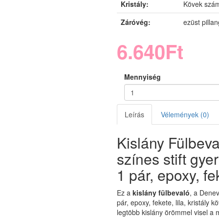
Kristály:
Kövek szám
Záróvég:
ezüst pillan
6.640Ft
Mennyiség
Leírás
Vélemények (0)
Kislány Fülbeva
színes stift gy
1 pár, epoxy, fek
Ez a
kislány fülbevaló
, a Denev
pár, epoxy, fekete, lila, kristál
legtöbb kislány örömmel visel 