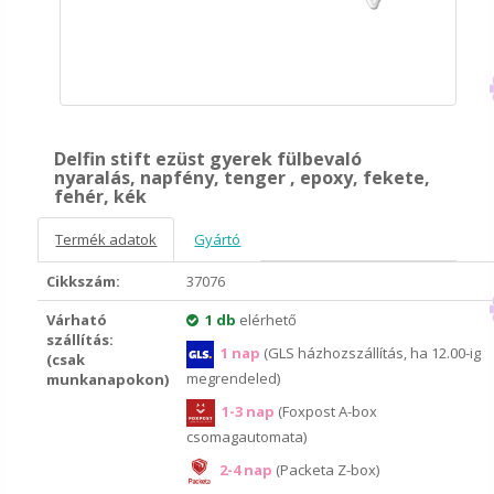
Delfin stift ezüst gyerek fülbevaló
nyaralás, napfény, tenger , epoxy, fekete,
fehér, kék
Termék adatok
Gyártó
Cikkszám:
37076
Várható
1 db
elérhető
szállítás:
1 nap
(GLS házhozszállítás, ha 12.00-ig
(csak
megrendeled)
munkanapokon)
1-3 nap
(Foxpost A-box
csomagautomata)
2-4 nap
(Packeta Z-box)