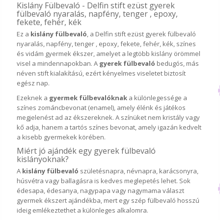
Kislány Fülbevaló - Delfin stift ezüst gyerek
fülbevaló nyaralás, napfény, tenger , epoxy,
fekete, fehér, kék
Ez a
kislány fülbevaló
, a Delfin stift ezüst gyerek fülbevaló
nyaralás, napfény, tenger , epoxy, fekete, fehér, kék, színes
és vidám gyermek ékszer, amelyet a legtöbb kislány örömmel
visel a mindennapokban. A
gyerek fülbevaló
bedugós, más
néven stift kialakítású, ezért kényelmes viseletet biztosít
egész nap.
Ezeknek a
gyermek fülbevalóknak
a különlegessége a
színes zománcbevonat (enamel), amely élénk és játékos
megjelenést ad az ékszereknek. A színüket nem kristály vagy
kő adja, hanem a tartós színes bevonat, amely igazán kedvelt
a kisebb gyermekek körében.
Miért jó ajándék egy gyerek fülbevaló
kislányoknak?
A
kislány fülbevaló
születésnapra, névnapra, karácsonyra,
húsvétra vagy ballagásra is kedves meglepetés lehet. Sok
édesapa, édesanya, nagypapa vagy nagymama választ
gyermek ékszert ajándékba, mert egy szép fülbevaló hosszú
ideig emlékeztethet a különleges alkalomra.