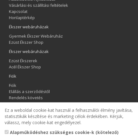
Vásárlási és szállítási feltételek
Kapcsolat
Honlaptérkép
Ékszer webáruházak
Gyermek Ékszer Webáruház
Ezüst Ékszer Shop
Ékszer webáruházak
Ezüst Ékszerek
Acél Ékszer Shop
Fiók
Fiók
Elállás a szerződéstől
Rendelés követés
Kívánságlista
Ez a weboldal cookie-kat használ a felhasználói élmény javítása,
Hírlevél
statisztikák készítése és marketing célok érdekében. Kérjük,
válassz, mely cookie-kat engedélyezel.
Gyermek Ékszer Shop
Alapműködéshez szükséges cookie-k (kötelező)