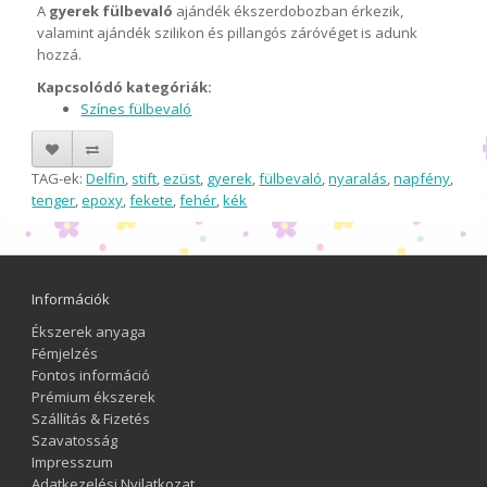
A
gyerek fülbevaló
ajándék ékszerdobozban érkezik,
valamint ajándék szilikon és pillangós záróvéget is adunk
hozzá.
Kapcsolódó kategóriák:
Színes fülbevaló
TAG-ek:
Delfin
,
stift
,
ezüst
,
gyerek
,
fülbevaló
,
nyaralás
,
napfény
,
tenger
,
epoxy
,
fekete
,
fehér
,
kék
Információk
Ékszerek anyaga
Fémjelzés
Fontos információ
Prémium ékszerek
Szállítás & Fizetés
Szavatosság
Impresszum
Adatkezelési Nyilatkozat