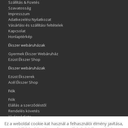
Szállítás & Fizetés
Szavatosság
Impresszum
Adatkezelési Nyilatkozat
Vásárlási és szállítási feltételek
Kapcsolat
Honlaptérkép
Ékszer webáruházak
Gyermek Ékszer Webáruház
Ezüst Ékszer Shop
Ékszer webáruházak
Ezüst Ékszerek
Acél Ékszer Shop
Fiók
Fiók
Elállás a szerződéstől
Rendelés követés
Kívánságlista
Hírlevél
Ez a weboldal cookie-kat használ a felhasználói élmény javítása,