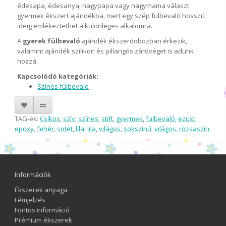
édesapa, édesanya, nagypapa vagy nagymama választ
gyermek ékszert ajándékba, mert egy szép fülbevaló hosszú
ideig emlékeztethet a különleges alkalomra.
A
gyerek fülbevaló
ajándék ékszerdobozban érkezik,
valamint ajándék szilikon és pillangós záróvéget is adunk
hozzá.
Kapcsolódó kategóriák:
Színes fülbevaló
TAG-ek:
Csíkos
,
szív
,
színes
,
stift
,
gyermek
,
fülbevaló
,
ezüst
,
epoxy
,
fehér
,
sötét
,
lila
,
lila
,
világos
,
sokszínű
,
világos
,
rózsaszín
Információk
Ékszerek anyaga
Fémjelzés
Fontos információ
Prémium ékszerek