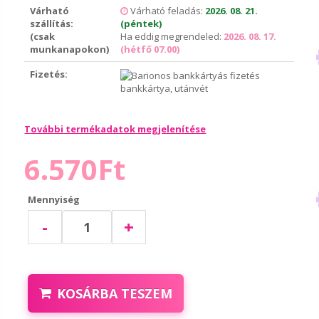
Várható
Várható feladás:
2026. 08. 21.
szállítás:
(péntek)
(csak
Ha eddig megrendeled:
2026. 08. 17.
munkanapokon)
(hétfő 07.00)
Fizetés:
bankkártya, utánvét
További termékadatok megjelenítése
6.570Ft
Mennyiség
-
+
KOSÁRBA TESZEM