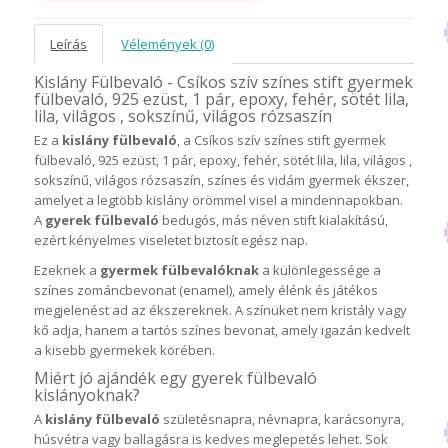
Leírás
Vélemények (0)
Kislány Fülbevaló - Csíkos szív színes stift gyermek
fülbevaló, 925 ezüst, 1 pár, epoxy, fehér, sötét lila,
lila, világos , sokszínű, világos rózsaszín
Ez a
kislány fülbevaló
, a Csíkos szív színes stift gyermek
fülbevaló, 925 ezüst, 1 pár, epoxy, fehér, sötét lila, lila, világos ,
sokszínű, világos rózsaszín, színes és vidám gyermek ékszer,
amelyet a legtöbb kislány örömmel visel a mindennapokban.
A
gyerek fülbevaló
bedugós, más néven stift kialakítású,
ezért kényelmes viseletet biztosít egész nap.
Ezeknek a
gyermek fülbevalóknak
a különlegessége a
színes zománcbevonat (enamel), amely élénk és játékos
megjelenést ad az ékszereknek. A színüket nem kristály vagy
kő adja, hanem a tartós színes bevonat, amely igazán kedvelt
a kisebb gyermekek körében.
Miért jó ajándék egy gyerek fülbevaló
kislányoknak?
A
kislány fülbevaló
születésnapra, névnapra, karácsonyra,
húsvétra vagy ballagásra is kedves meglepetés lehet. Sok