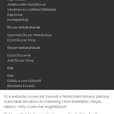
Adatkezelési Nyilatkozat
Vásárlási és szállítási feltételek
Kapcsolat
Honlaptérkép
Ékszer webáruházak
Gyermek Ékszer Webáruház
Ezüst Ékszer Shop
Ékszer webáruházak
Ezüst Ékszerek
Acél Ékszer Shop
Fiók
Fiók
Elállás a szerződéstől
Rendelés követés
Kívánságlista
Hírlevél
Ez a weboldal cookie-kat használ a felhasználói élmény javítása,
statisztikák készítése és marketing célok érdekében. Kérjük,
válassz, mely cookie-kat engedélyezel.
Gyermek Ékszer Shop