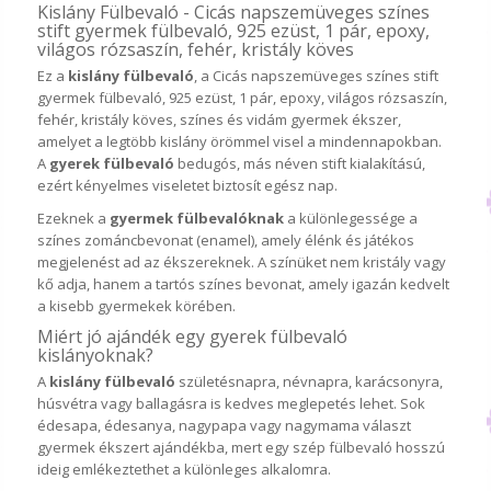
Kislány Fülbevaló - Cicás napszemüveges színes
stift gyermek fülbevaló, 925 ezüst, 1 pár, epoxy,
világos rózsaszín, fehér, kristály köves
Ez a
kislány fülbevaló
, a Cicás napszemüveges színes stift
gyermek fülbevaló, 925 ezüst, 1 pár, epoxy, világos rózsaszín,
fehér, kristály köves, színes és vidám gyermek ékszer,
amelyet a legtöbb kislány örömmel visel a mindennapokban.
A
gyerek fülbevaló
bedugós, más néven stift kialakítású,
ezért kényelmes viseletet biztosít egész nap.
Ezeknek a
gyermek fülbevalóknak
a különlegessége a
színes zománcbevonat (enamel), amely élénk és játékos
megjelenést ad az ékszereknek. A színüket nem kristály vagy
kő adja, hanem a tartós színes bevonat, amely igazán kedvelt
a kisebb gyermekek körében.
Miért jó ajándék egy gyerek fülbevaló
kislányoknak?
A
kislány fülbevaló
születésnapra, névnapra, karácsonyra,
húsvétra vagy ballagásra is kedves meglepetés lehet. Sok
édesapa, édesanya, nagypapa vagy nagymama választ
gyermek ékszert ajándékba, mert egy szép fülbevaló hosszú
ideig emlékeztethet a különleges alkalomra.