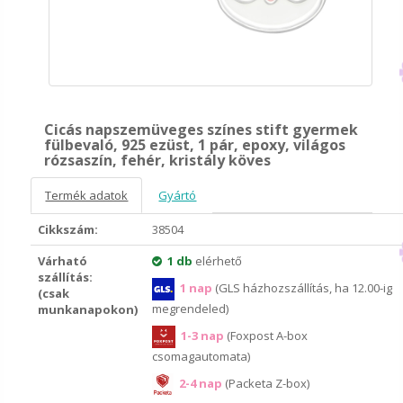
Cicás napszemüveges színes stift gyermek
fülbevaló, 925 ezüst, 1 pár, epoxy, világos
rózsaszín, fehér, kristály köves
Termék adatok
Gyártó
Cikkszám:
38504
Várható
1 db
elérhető
szállítás:
1 nap
(GLS házhozszállítás, ha 12.00-ig
(csak
megrendeled)
munkanapokon)
1-3 nap
(Foxpost A-box
csomagautomata)
2-4 nap
(Packeta Z-box)