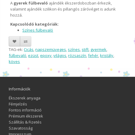
A
gyerek fülbevaló
ajándék ékszerdobozban érkezik,
valamint ajándék szilikon és pillangós záróvéget is adunk
hozzá.
Kapcsolódó kategóriák:
Színes fülbevaló
TAG-ek:
Cicás
,
napszemüveges
,
színes
,
stift
,
gyermek
,
fülbevaló
,
ezüst
,
epoxy
,
világos
,
rózsaszín
,
fehér
,
kristály
,
köves
Információk
Ékszerek anyaga
Fémjelzés
Fontos információ
Prémium ékszerek
Szállítás & Fizetés
Szavatosság
Impresszum