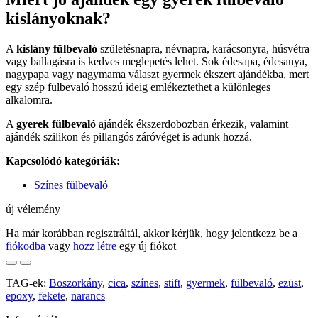
kislányoknak?
A
kislány fülbevaló
születésnapra, névnapra, karácsonyra, húsvétra
vagy ballagásra is kedves meglepetés lehet. Sok édesapa, édesanya,
nagypapa vagy nagymama választ gyermek ékszert ajándékba, mert
egy szép fülbevaló hosszú ideig emlékeztethet a különleges
alkalomra.
A
gyerek fülbevaló
ajándék ékszerdobozban érkezik, valamint
ajándék szilikon és pillangós záróvéget is adunk hozzá.
Kapcsolódó kategóriák:
Színes fülbevaló
új vélemény
Ha már korábban regisztráltál, akkor kérjük, hogy jelentkezz be a
fiókodba
vagy
hozz létre
egy új fiókot
TAG-ek:
Boszorkány
,
cica
,
színes
,
stift
,
gyermek
,
fülbevaló
,
ezüst
,
epoxy
,
fekete
,
narancs