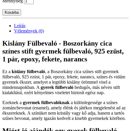
Mennyiség
Kosárba
Leírás
Vélemények (0)
Kislány Fülbevaló - Boszorkány cica
színes stift gyermek fülbevaló, 925 ezüst,
1 pár, epoxy, fekete, narancs
Ez a
kislány fülbevaló
, a Boszorkány cica színes stift gyermek
fülbevaló, 925 ezüst, 1 pár, epoxy, fekete, narancs, színes és vidám
gyermek ékszer, amelyet a legtöbb kislány örömmel visel a
mindennapokban. A
gyerek fülbevaló
bedugós, más néven stift
kialakítású, ezért kényelmes viseletet biztosít egész nap.
Ezeknek a
gyermek fülbevalóknak
a különlegessége a színes
zománcbevonat (enamel), amely élénk és játékos megjelenést ad az
ékszereknek. A színüket nem kristály vagy kő adja, hanem a tartós
színes bevonat, amely igazán kedvelt a kisebb gyermekek körében.
Miért jó ajándék egy gyerek fülbevaló