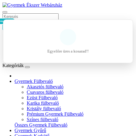
rmék - 0Ft
Kosár
Belépés
Regisztráció
Egyelőre üres a kosarad!!
Kívánságlista (0)
Kategóriák
Gyermek Fülbevaló
Akasztós fülbevaló
Csavaros fülbevaló
Ezüst Fülbevaló
Karika fülbevaló
Kristály fülbevaló
Prémium Gyermek Fülbevaló
Színes fülbevaló
Összes Gyermek Fülbevaló
Gyermek Gyűrű
Gyermek Karkötő