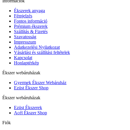
Információk
Ékszerek anyaga
Fémjelzés
Fontos információ
Prémium ékszerek
Szállítás & Fizetés
Szavatosság
Impresszum
Adatkezelési Nyilatkozat
Vásárlási és szállítási feltételek
Kapcsolat
Honlaptérkép
Ékszer webáruházak
Gyermek Ékszer Webáruház
Ezüst Ékszer Shop
Ékszer webáruházak
Ezüst Ékszerek
Acél Ékszer Shop
Fiók