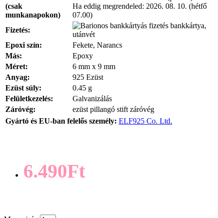
(csak
Ha eddig megrendeled:
2026. 08. 10. (hétfő
munkanapokon)
07.00)
bankkártya,
Fizetés:
utánvét
Epoxi szín:
Fekete, Narancs
Más:
Epoxy
Méret:
6 mm x 9 mm
Anyag:
925 Ezüst
Ezüst súly:
0.45 g
Felületkezelés:
Galvanizálás
Záróvég:
ezüst pillangó stift záróvég
Gyártó és EU-ban felelős személy:
ELF925 Co. Ltd.
6.490Ft