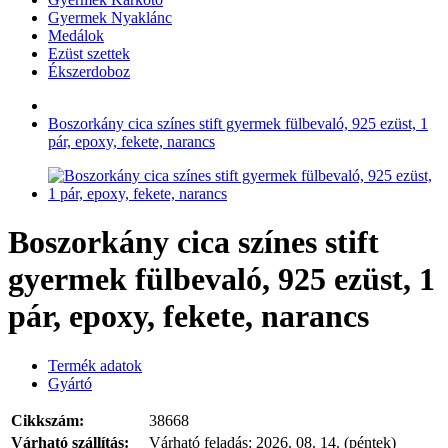
Gyermek Nyaklánc
Medálok
Ezüst szettek
Ékszerdoboz
Boszorkány cica színes stift gyermek fülbevaló, 925 ezüst, 1
pár, epoxy, fekete, narancs
Boszorkány cica színes stift
gyermek fülbevaló, 925 ezüst, 1
pár, epoxy, fekete, narancs
Termék adatok
Gyártó
Cikkszám:
38668
Várható szállítás:
Várható feladás:
2026. 08. 14. (péntek)