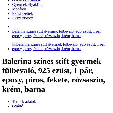
Gyermek Nyaklánc
Medálok
Ezüst szettek
Ékszerdoboz
Balerina színes stift gyermek fülbevaló, 925 ezüst, 1 pár,
epoxy, piros, fekete, rózsaszín, krém, barna
Balerina színes stift gyermek
fülbevaló, 925 ezüst, 1 pár,
epoxy, piros, fekete, rózsaszín,
krém, barna
Termék adatok
Gyártó