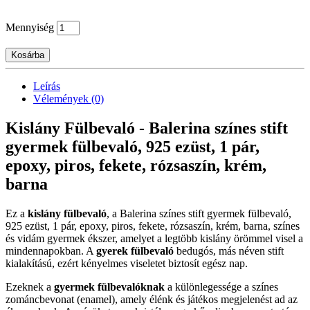
Mennyiség
Kosárba
Leírás
Vélemények (0)
Kislány Fülbevaló - Balerina színes stift
gyermek fülbevaló, 925 ezüst, 1 pár,
epoxy, piros, fekete, rózsaszín, krém,
barna
Ez a
kislány fülbevaló
, a Balerina színes stift gyermek fülbevaló,
925 ezüst, 1 pár, epoxy, piros, fekete, rózsaszín, krém, barna, színes
és vidám gyermek ékszer, amelyet a legtöbb kislány örömmel visel a
mindennapokban. A
gyerek fülbevaló
bedugós, más néven stift
kialakítású, ezért kényelmes viseletet biztosít egész nap.
Ezeknek a
gyermek fülbevalóknak
a különlegessége a színes
zománcbevonat (enamel), amely élénk és játékos megjelenést ad az