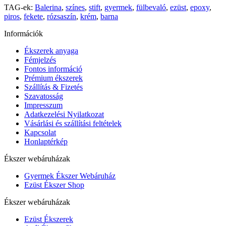
TAG-ek:
Balerina
,
színes
,
stift
,
gyermek
,
fülbevaló
,
ezüst
,
epoxy
,
piros
,
fekete
,
rózsaszín
,
krém
,
barna
Információk
Ékszerek anyaga
Fémjelzés
Fontos információ
Prémium ékszerek
Szállítás & Fizetés
Szavatosság
Impresszum
Adatkezelési Nyilatkozat
Vásárlási és szállítási feltételek
Kapcsolat
Honlaptérkép
Ékszer webáruházak
Gyermek Ékszer Webáruház
Ezüst Ékszer Shop
Ékszer webáruházak
Ezüst Ékszerek