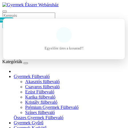
rmék - 0Ft
Kosár
Belépés
Regisztráció
Egyelőre üres a kosarad!!
Kívánságlista (0)
Kategóriák
Gyermek Fülbevaló
Akasztós fülbevaló
Csavaros fülbevaló
Ezüst Fülbevaló
Karika fülbevaló
Kristály fülbevaló
Prémium Gyermek Fülbevaló
Színes fülbevaló
Összes Gyermek Fülbevaló
Gyermek Gyűrű
Gyermek Karkötő