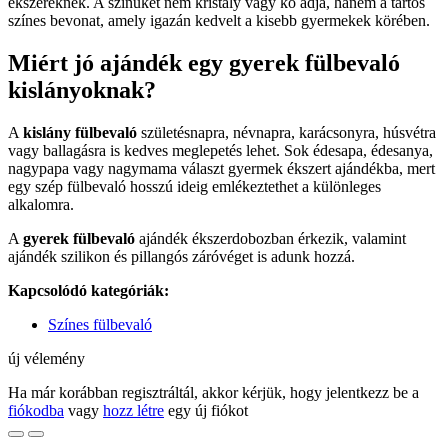
ékszereknek. A színüket nem kristály vagy kő adja, hanem a tartós
színes bevonat, amely igazán kedvelt a kisebb gyermekek körében.
Miért jó ajándék egy gyerek fülbevaló
kislányoknak?
A
kislány fülbevaló
születésnapra, névnapra, karácsonyra, húsvétra
vagy ballagásra is kedves meglepetés lehet. Sok édesapa, édesanya,
nagypapa vagy nagymama választ gyermek ékszert ajándékba, mert
egy szép fülbevaló hosszú ideig emlékeztethet a különleges
alkalomra.
A
gyerek fülbevaló
ajándék ékszerdobozban érkezik, valamint
ajándék szilikon és pillangós záróvéget is adunk hozzá.
Kapcsolódó kategóriák:
Színes fülbevaló
új vélemény
Ha már korábban regisztráltál, akkor kérjük, hogy jelentkezz be a
fiókodba
vagy
hozz létre
egy új fiókot