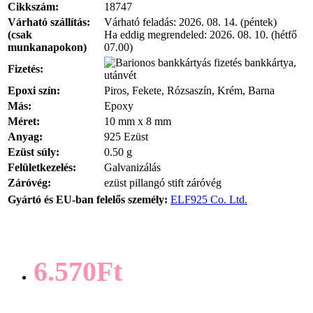
Cikkszám:
18747
Várható szállítás:
Várható feladás:
2026. 08. 14. (péntek)
(csak
Ha eddig megrendeled:
2026. 08. 10. (hétfő
munkanapokon)
07.00)
bankkártya,
Fizetés:
utánvét
Epoxi szín:
Piros, Fekete, Rózsaszín, Krém, Barna
Más:
Epoxy
Méret:
10 mm x 8 mm
Anyag:
925 Ezüst
Ezüst súly:
0.50 g
Felületkezelés:
Galvanizálás
Záróvég:
ezüst pillangó stift záróvég
Gyártó és EU-ban felelős személy:
ELF925 Co. Ltd.
6.570Ft