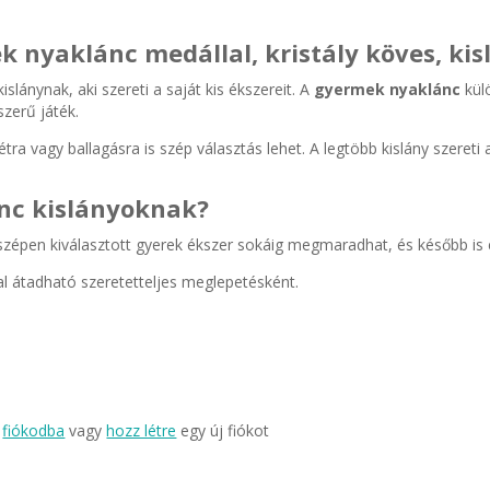
 nyaklánc medállal, kristály köves, ki
slánynak, aki szereti a saját kis ékszereit. A
gyermek nyaklánc
kül
zerű játék.
a vagy ballagásra is szép választás lehet. A legtöbb kislány szereti a
nc kislányoknak?
épen kiválasztott gyerek ékszer sokáig megmaradhat, és később is eml
l átadható szeretetteljes meglepetésként.
a
fiókodba
vagy
hozz létre
egy új fiókot