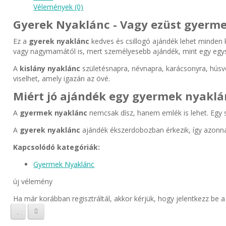
Vélemények (0)
Gyerek Nyaklánc - Vagy ezüst gyermek
Ez a
gyerek nyaklánc
kedves és csillogó ajándék lehet minden ki
vagy nagymamától is, mert személyesebb ajándék, mint egy egys
A
kislány nyaklánc
születésnapra, névnapra, karácsonyra, húsvétr
viselhet, amely igazán az övé.
Miért jó ajándék egy gyermek nyaklá
A
gyermek nyaklánc
nemcsak dísz, hanem emlék is lehet. Egy sz
A
gyerek nyaklánc
ajándék ékszerdobozban érkezik, így azonna
Kapcsolódó kategóriák:
Gyermek Nyaklánc
új vélemény
Ha már korábban regisztráltál, akkor kérjük, hogy jelentkezz be 