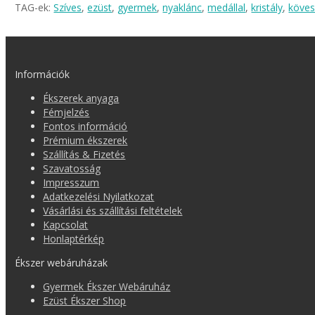
TAG-ek:
Szíves
,
ezüst
,
gyermek
,
nyaklánc
,
medállal
,
kristály
,
köve
Információk
Ékszerek anyaga
Fémjelzés
Fontos információ
Prémium ékszerek
Szállítás & Fizetés
Szavatosság
Impresszum
Adatkezelési Nyilatkozat
Vásárlási és szállítási feltételek
Kapcsolat
Honlaptérkép
Ékszer webáruházak
Gyermek Ékszer Webáruház
Ezüst Ékszer Shop