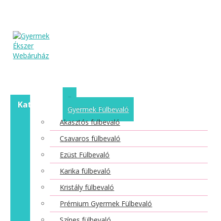
Kategóriák
Gyermek Fülbevaló
Akasztós fülbevaló
Csavaros fülbevaló
Ezüst Fülbevaló
Karika fülbevaló
Kristály fülbevaló
Prémium Gyermek Fülbevaló
Színes fülbevaló