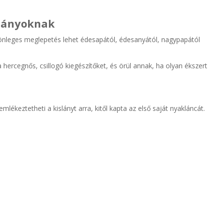
slányoknak
önleges meglepetés lehet édesapától, édesanyától, nagypapától
 hercegnős, csillogó kiegészítőket, és örül annak, ha olyan ékszert
ékeztetheti a kislányt arra, kitől kapta az első saját nyakláncát.