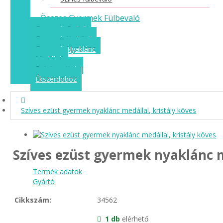
Összes Gyermek Fülbevaló
Gyermek Gyűrű
Gyermek Karkötő
Gyermek Nyaklánc
Medálok
Ezüst szettek
Ékszerdoboz
Szíves ezüst gyermek nyaklánc medállal, kristály köves
Szíves ezüst gyermek nyaklánc m
Termék adatok
Gyártó
Cikkszám:
34562
1 db
elérhető