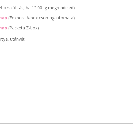
zhozszállítás, ha 12.00-ig megrendeled)
nap
(Foxpost A-box csomagautomata)
nap
(Packeta Z-box)
rtya, utánvét