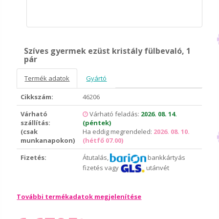
Szíves gyermek ezüst kristály fülbevaló, 1
pár
Termék adatok
Gyártó
Cikkszám:
46206
Várható
Várható feladás:
2026. 08. 14.
szállítás:
(péntek)
(csak
Ha eddig megrendeled:
2026. 08. 10.
munkanapokon)
(hétfő 07.00)
Fizetés:
Átutalás,
bankkártyás
fizetés vagy
utánvét
További termékadatok megjelenítése