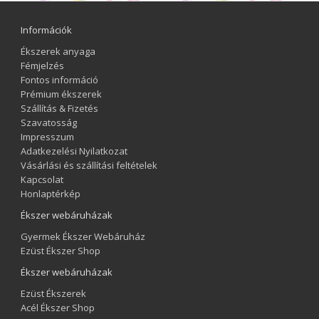
Információk
Ékszerek anyaga
Fémjelzés
Fontos információ
Prémium ékszerek
Szállítás & Fizetés
Szavatosság
Impresszum
Adatkezelési Nyilatkozat
Vásárlási és szállítási feltételek
Kapcsolat
Honlaptérkép
Ékszer webáruházak
Gyermek Ékszer Webáruház
Ezüst Ékszer Shop
Ékszer webáruházak
Ezüst Ékszerek
Acél Ékszer Shop