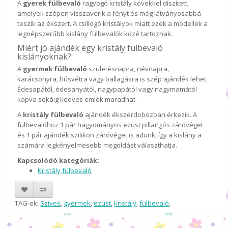
A
gyerek fülbevaló
ragyogó kristály kövekkel díszített,
amelyek szépen visszaverik a fényt és még látványosabbá
teszik az ékszert. A csillogó kristályok miatt ezek a modellek a
legnépszerűbb kislány fülbevalók közé tartoznak.
Miért jó ajándék egy kristály fülbevaló
kislányoknak?
A
gyermek fülbevaló
születésnapra, névnapra,
karácsonyra, húsvétra vagy ballagásra is szép ajándék lehet.
Édesapától, édesanyától, nagypapától vagy nagymamától
kapva sokáig kedves emlék maradhat.
A
kristály fülbevaló
ajándék ékszerdobozban érkezik. A
fülbevalóhoz 1 pár hagyományos ezüst pillangós záróvéget
és 1 pár ajándék szilikon záróvéget is adunk, így a kislány a
számára legkényelmesebb megoldást választhatja.
Kapcsolódó kategóriák:
Kristály fülbevaló
TAG-ek:
Szíves
,
gyermek
,
ezüst
,
kristály
,
fülbevaló
,