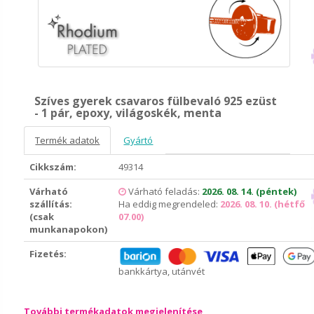
Szíves gyerek csavaros fülbevaló 925 ezüst
- 1 pár, epoxy, világoskék, menta
Termék adatok
Gyártó
Cikkszám:
49314
Várható
Várható feladás:
2026. 08. 14. (péntek)
szállítás:
Ha eddig megrendeled:
2026. 08. 10. (hétfő
(csak
07.00)
munkanapokon)
Fizetés:
bankkártya, utánvét
További termékadatok megjelenítése