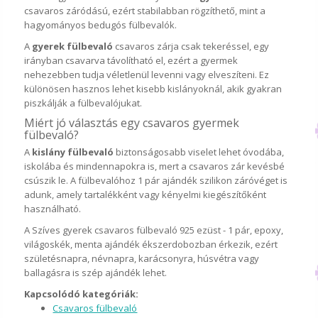
csavaros záródású, ezért stabilabban rögzíthető, mint a
hagyományos bedugós fülbevalók.
A
gyerek fülbevaló
csavaros zárja csak tekeréssel, egy
irányban csavarva távolítható el, ezért a gyermek
nehezebben tudja véletlenül levenni vagy elveszíteni. Ez
különösen hasznos lehet kisebb kislányoknál, akik gyakran
piszkálják a fülbevalójukat.
Miért jó választás egy csavaros gyermek
fülbevaló?
A
kislány fülbevaló
biztonságosabb viselet lehet óvodába,
iskolába és mindennapokra is, mert a csavaros zár kevésbé
csúszik le. A fülbevalóhoz 1 pár ajándék szilikon záróvéget is
adunk, amely tartalékként vagy kényelmi kiegészítőként
használható.
A Szíves gyerek csavaros fülbevaló 925 ezüst - 1 pár, epoxy,
világoskék, menta ajándék ékszerdobozban érkezik, ezért
születésnapra, névnapra, karácsonyra, húsvétra vagy
ballagásra is szép ajándék lehet.
Kapcsolódó kategóriák:
Csavaros fülbevaló