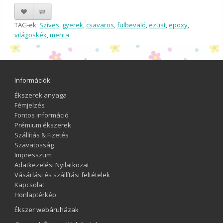
TAG-ek:
Szíves
,
gyerek
,
csavaros
,
fülbevaló
,
ezüst
,
epoxy
,
világoskék
,
menta
Információk
Ékszerek anyaga
Fémjelzés
Fontos információ
Prémium ékszerek
Szállítás & Fizetés
Szavatosság
Impresszum
Adatkezelési Nyilatkozat
Vásárlási és szállítási feltételek
Kapcsolat
Honlaptérkép
Ékszer webáruházak