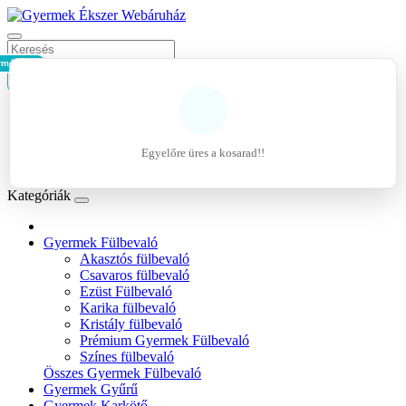
rmék - 0Ft
Kosár
Belépés
Regisztráció
Egyelőre üres a kosarad!!
Kívánságlista (0)
Kategóriák
Gyermek Fülbevaló
Akasztós fülbevaló
Csavaros fülbevaló
Ezüst Fülbevaló
Karika fülbevaló
Kristály fülbevaló
Prémium Gyermek Fülbevaló
Színes fülbevaló
Összes Gyermek Fülbevaló
Gyermek Gyűrű
Gyermek Karkötő