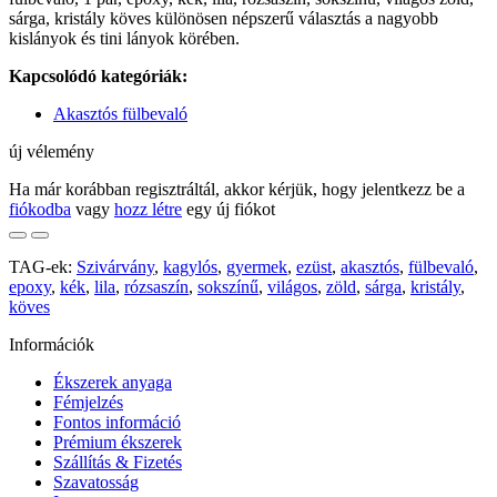
sárga, kristály köves különösen népszerű választás a nagyobb
kislányok és tini lányok körében.
Kapcsolódó kategóriák:
Akasztós fülbevaló
új vélemény
Ha már korábban regisztráltál, akkor kérjük, hogy jelentkezz be a
fiókodba
vagy
hozz létre
egy új fiókot
TAG-ek:
Szivárvány
,
kagylós
,
gyermek
,
ezüst
,
akasztós
,
fülbevaló
,
epoxy
,
kék
,
lila
,
rózsaszín
,
sokszínű
,
világos
,
zöld
,
sárga
,
kristály
,
köves
Információk
Ékszerek anyaga
Fémjelzés
Fontos információ
Prémium ékszerek
Szállítás & Fizetés
Szavatosság