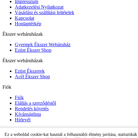
Impresszum
Adatkezelési Nyilatkozat
Vásárlási és szállítási feltételek
Kapcsolat
Honlaptérkép
Ékszer webáruházak
Gyermek Ékszer Webáruház
Ezüst Ékszer Shop
Ékszer webáruházak
Ezüst Ékszerek
Acél Ékszer Shop
Fiók
Fiók
Elállás a szerződéstől
Rendelés követés
Kívánságlista
Hírlevél
Ez a weboldal cookie-kat használ a felhasználói élmény javítása, statisztikák
Gyermek Ékszer Shop