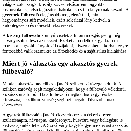
világos zöld, sárga, kristály köves, elsősorban nagyobb
kislányoknak, felső tagozatos diákoknak és tini lányoknak készült. A
gyermek fülbevaló
elegánsabb megjelenést ad, mint a
hagyományos stift modellek, ezért sok fiatal lány kedveli a
különlegesebb és nőiesebb ékszereket.
A
kislány fülbevaló
könnyű viselet, a finom mozgás pedig még
látványosabbá teszi az ékszert. Ezeket a modelleket gyakran már
maguk a nagyobb lányok választják ki, hiszen ebben a korban egyre
fontosabbá válik számukra az öltözködés és a saját stílus kialakítása.
Miért jó választás egy akasztós gyerek
fülbevaló?
Minden akasztós modellhez ajándék szilikon záróvéget adunk. A
szilikon záróvég segít megakadályozni, hogy a fülbevaló véletlenül
kicsússzon a fülből. Ha a fülbevaló meglazulna vagy részben
kicsúszna, a szilikon záróvég segíthet megakadályozni annak
elvesztését.
A
gyerek fülbevaló
ajándék ékszerdobozban érkezik, ezért
születésnapra, névnapra, karácsonyra, húsvétra vagy ballagásra is
kedves ajándék lehet. A Szivárvány kagylós gyermek ezüst akasztós
fülbevaló, 1 pár, epoxy, kék, lila, rózsaszín, sokszínű, világos zöld,