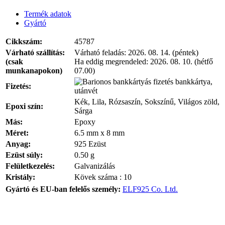
Termék adatok
Gyártó
Cikkszám:
45787
Várható szállítás:
Várható feladás:
2026. 08. 14. (péntek)
(csak
Ha eddig megrendeled:
2026. 08. 10. (hétfő
munkanapokon)
07.00)
bankkártya,
Fizetés:
utánvét
Kék, Lila, Rózsaszín, Sokszínű, Világos zöld,
Epoxi szín:
Sárga
Más:
Epoxy
Méret:
6.5 mm x 8 mm
Anyag:
925 Ezüst
Ezüst súly:
0.50 g
Felületkezelés:
Galvanizálás
Kristály:
Kövek száma : 10
Gyártó és EU-ban felelős személy:
ELF925 Co. Ltd.