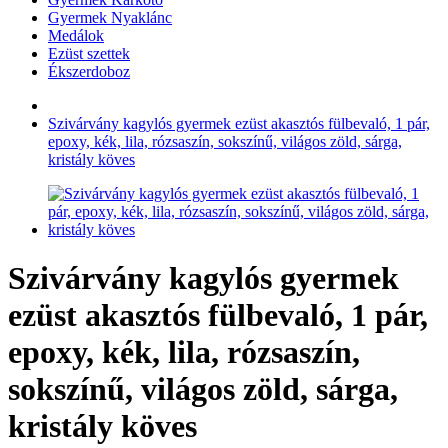
Gyermek Nyaklánc
Medálok
Ezüst szettek
Ékszerdoboz
Szivárvány kagylós gyermek ezüst akasztós fülbevaló, 1 pár,
epoxy, kék, lila, rózsaszín, sokszínű, világos zöld, sárga,
kristály köves
Szivárvány kagylós gyermek
ezüst akasztós fülbevaló, 1 pár,
epoxy, kék, lila, rózsaszín,
sokszínű, világos zöld, sárga,
kristály köves