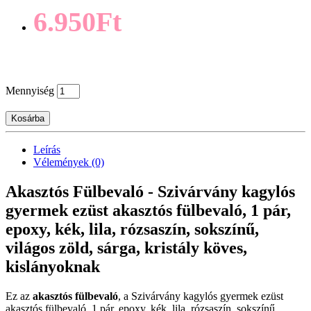
6.950Ft
Mennyiség
Kosárba
Leírás
Vélemények (0)
Akasztós Fülbevaló - Szivárvány kagylós
gyermek ezüst akasztós fülbevaló, 1 pár,
epoxy, kék, lila, rózsaszín, sokszínű,
világos zöld, sárga, kristály köves,
kislányoknak
Ez az
akasztós fülbevaló
, a Szivárvány kagylós gyermek ezüst
akasztós fülbevaló, 1 pár, epoxy, kék, lila, rózsaszín, sokszínű,