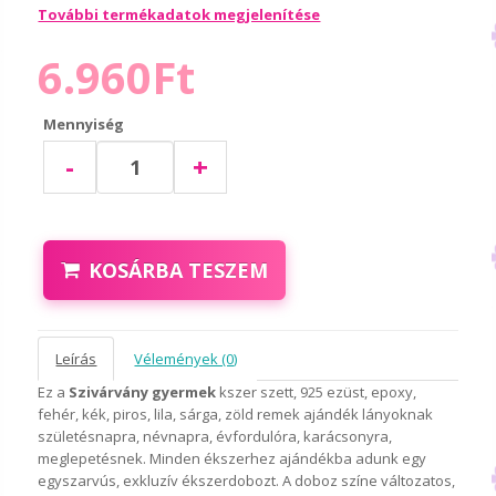
További termékadatok megjelenítése
6.960Ft
Mennyiség
-
+
KOSÁRBA TESZEM
Leírás
Vélemények (0)
Ez a
Szivárvány gyermek
kszer szett, 925 ezüst, epoxy,
fehér, kék, piros, lila, sárga, zöld remek ajándék lányoknak
születésnapra, névnapra, évfordulóra, karácsonyra,
meglepetésnek. Minden ékszerhez ajándékba adunk egy
egyszarvús, exkluzív ékszerdobozt. A doboz színe változatos,