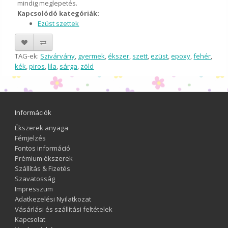
mindig meglepetés.
Kapcsolódó kategóriák:
Ezüst szettek
TAG-ek:
Szivárvány
,
gyermek
,
ékszer
,
szett
,
ezüst
,
epoxy
,
fehér
,
kék
,
piros
,
lila
,
sárga
,
zöld
Információk
Ékszerek anyaga
Fémjelzés
Fontos információ
Prémium ékszerek
Szállítás & Fizetés
Szavatosság
Impresszum
Adatkezelési Nyilatkozat
Vásárlási és szállítási feltételek
Kapcsolat