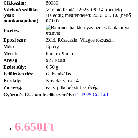
Cikkszám:
50080
Várható szállítás:
Várható feladás:
2026. 08. 14. (péntek)
(csak
Ha eddig megrendeled:
2026. 08. 10. (hétfő
munkanapokon)
07.00)
bankkártya,
Fizetés:
utánvét
Epoxi szín:
Zöld, Rózsaszín, Világos rózsaszín
Más:
Epoxy
Méret:
6 mm x 9 mm
Anyag:
925 Ezüst
Ezüst súly:
0.50 g
Felületkezelés:
Galvanizálás
Kristály:
Kövek száma : 4
Záróvég:
ezüst pillangó stift záróvég
Gyártó és EU-ban felelős személy:
ELF925 Co. Ltd.
6.650Ft