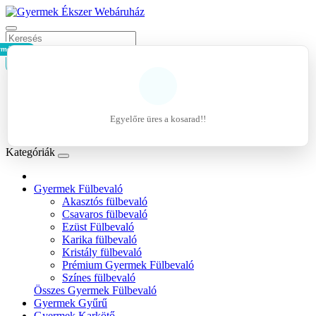
rmék - 0Ft
Kosár
Belépés
Regisztráció
Egyelőre üres a kosarad!!
Kívánságlista (0)
Kategóriák
Gyermek Fülbevaló
Akasztós fülbevaló
Csavaros fülbevaló
Ezüst Fülbevaló
Karika fülbevaló
Kristály fülbevaló
Prémium Gyermek Fülbevaló
Színes fülbevaló
Összes Gyermek Fülbevaló
Gyermek Gyűrű
Gyermek Karkötő