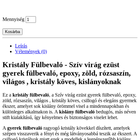
Mennyiség
Kosárba
Leírás
Vélemények (0)
Kristály Fülbevaló - Szív virág ezüst
gyerek fülbevaló, epoxy, zöld, rózsaszín,
világos , kristály köves, kislányoknak
Ez a
kristály fülbevaló
, a Szív virág ezüst gyerek fülbevaló, epoxy,
zöld, rózsaszín, világos , kristály köves, csillogó és elegáns gyermek
ékszer, amelyet sok kislány örömmel visel a mindennapokban és
különleges alkalmakon is. A
kislány fülbevaló
bedugós, más néven
stift kialakítású, így kényelmes és biztonságos viselet lehet.
A
gyerek fülbevaló
ragyogó kristály kövekkel díszített, amelyek
szépen visszaverik a fényt és még látványosabbá teszik az ékszert. A
csillogó kristályok miatt ezek a modellek a legnépszerűbb kislány