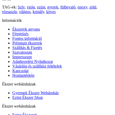
TAG-ek:
Szív
,
virág
,
ezüst
,
gyerek
,
fülbevaló
,
epoxy
,
zöld
,
rózsaszín
,
világos
,
kristály
,
köves
Információk
Ékszerek anyaga
Fémjelzés
Fontos információ
Prémium ékszerek
Szállítás & Fizetés
Szavatosság
Impresszum
Adatkezelési Nyilatkozat
Vásárlási és szállítási feltételek
Kapcsolat
Honlaptérkép
Ékszer webáruházak
Gyermek Ékszer Webáruház
Ezüst Ékszer Shop
Ékszer webáruházak
Ezüst Ékszerek