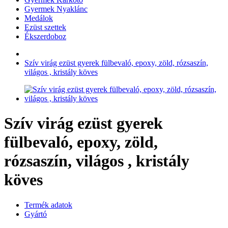
Gyermek Nyaklánc
Medálok
Ezüst szettek
Ékszerdoboz
Szív virág ezüst gyerek fülbevaló, epoxy, zöld, rózsaszín,
világos , kristály köves
Szív virág ezüst gyerek
fülbevaló, epoxy, zöld,
rózsaszín, világos , kristály
köves
Termék adatok
Gyártó