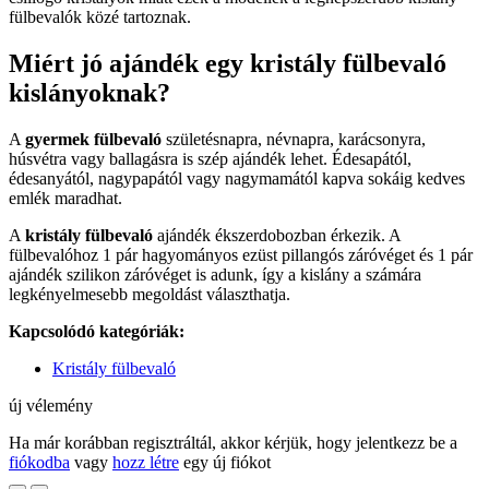
fülbevalók közé tartoznak.
Miért jó ajándék egy kristály fülbevaló
kislányoknak?
A
gyermek fülbevaló
születésnapra, névnapra, karácsonyra,
húsvétra vagy ballagásra is szép ajándék lehet. Édesapától,
édesanyától, nagypapától vagy nagymamától kapva sokáig kedves
emlék maradhat.
A
kristály fülbevaló
ajándék ékszerdobozban érkezik. A
fülbevalóhoz 1 pár hagyományos ezüst pillangós záróvéget és 1 pár
ajándék szilikon záróvéget is adunk, így a kislány a számára
legkényelmesebb megoldást választhatja.
Kapcsolódó kategóriák:
Kristály fülbevaló
új vélemény
Ha már korábban regisztráltál, akkor kérjük, hogy jelentkezz be a
fiókodba
vagy
hozz létre
egy új fiókot