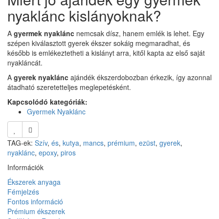
nyaklánc kislányoknak?
A
gyermek nyaklánc
nemcsak dísz, hanem emlék is lehet. Egy
szépen kiválasztott gyerek ékszer sokáig megmaradhat, és
később is emlékeztetheti a kislányt arra, kitől kapta az első saját
nyakláncát.
A
gyerek nyaklánc
ajándék ékszerdobozban érkezik, így azonnal
átadható szeretetteljes meglepetésként.
Kapcsolódó kategóriák:
Gyermek Nyaklánc
TAG-ek:
Szív
,
és
,
kutya
,
mancs
,
prémium
,
ezüst
,
gyerek
,
nyaklánc
,
epoxy
,
piros
Információk
Ékszerek anyaga
Fémjelzés
Fontos információ
Prémium ékszerek