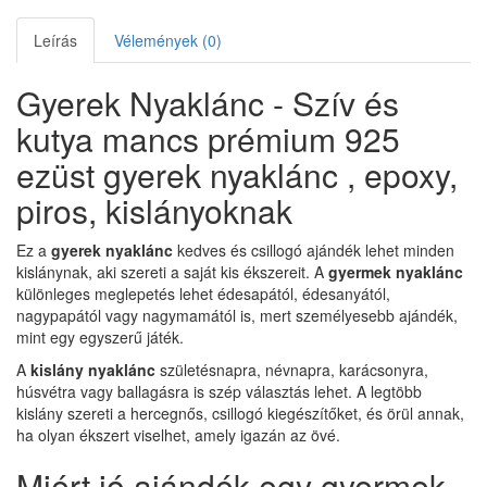
Leírás
Vélemények (0)
Gyerek Nyaklánc - Szív és
kutya mancs prémium 925
ezüst gyerek nyaklánc , epoxy,
piros, kislányoknak
Ez a
gyerek nyaklánc
kedves és csillogó ajándék lehet minden
kislánynak, aki szereti a saját kis ékszereit. A
gyermek nyaklánc
különleges meglepetés lehet édesapától, édesanyától,
nagypapától vagy nagymamától is, mert személyesebb ajándék,
mint egy egyszerű játék.
A
kislány nyaklánc
születésnapra, névnapra, karácsonyra,
húsvétra vagy ballagásra is szép választás lehet. A legtöbb
kislány szereti a hercegnős, csillogó kiegészítőket, és örül annak,
ha olyan ékszert viselhet, amely igazán az övé.
Miért jó ajándék egy gyermek