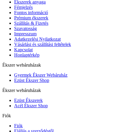
Ékszerek anyaga
Fémjelzés
Fontos információ
Prémium ékszerek
Szállítás & Fizetés
Szavatosság
Impresszum
Adatkezelési Nyilatkozat
Vásárlási és szállítási feltételek
Kapcsolat
Honlaptérkép
Ékszer webáruházak
Gyermek Ékszer Webáruház
Ezüst Ékszer Shop
Ékszer webáruházak
Ezüst Ékszerek
Acél Ékszer Shop
Fiók
Fiók
Elállás a szerződéstől