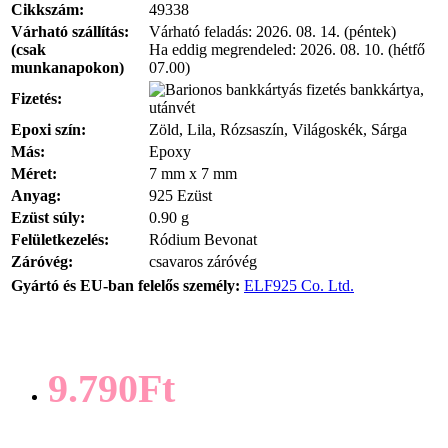
Cikkszám:
49338
Várható szállítás:
Várható feladás:
2026. 08. 14. (péntek)
(csak
Ha eddig megrendeled:
2026. 08. 10. (hétfő
munkanapokon)
07.00)
bankkártya,
Fizetés:
utánvét
Epoxi szín:
Zöld, Lila, Rózsaszín, Világoskék, Sárga
Más:
Epoxy
Méret:
7 mm x 7 mm
Anyag:
925 Ezüst
Ezüst súly:
0.90 g
Felületkezelés:
Ródium Bevonat
Záróvég:
csavaros záróvég
Gyártó és EU-ban felelős személy:
ELF925 Co. Ltd.
9.790Ft