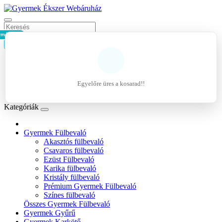
rmék - 0Ft
Kosár
Belépés
Regisztráció
Egyelőre üres a kosarad!!
Kívánságlista (0)
Kategóriák
Gyermek Fülbevaló
Akasztós fülbevaló
Csavaros fülbevaló
Ezüst Fülbevaló
Karika fülbevaló
Kristály fülbevaló
Prémium Gyermek Fülbevaló
Színes fülbevaló
Összes Gyermek Fülbevaló
Gyermek Gyűrű
Gyermek Karkötő