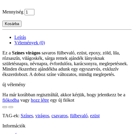
Mennyiség
Kosárba
Leírás
Vélemények (0)
Ez a
Színes virágos
savaros fülbevaló, ezüst, epoxy, zöld, lila,
rózsaszín, világoskék, sárga remek ajándék lányoknak
születésnapra, névnapra, évfordulóra, karácsonyra, meglepetésnek.
Minden ékszerhez ajándékba adunk egy egyszarvús, exkluzív
ékszerdobozt. A doboz színe változatos, mindig meglepetés.
új vélemény
Ha már korábban regisztráltál, akkor kérjük, hogy jelentkezz be a
fiókodba
vagy
hozz létre
egy új fiókot
TAG-ek:
Színes
,
virágos
,
csavaros
,
fülbevaló
,
ezüst
Információk