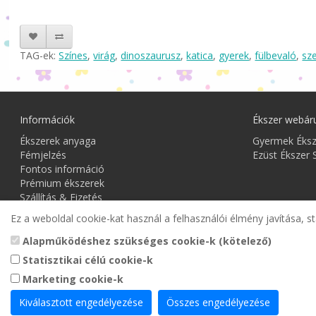
TAG-ek:
Színes
,
virág
,
dinoszaurusz
,
katica
,
gyerek
,
fülbevaló
,
sze
Információk
Ékszer webár
Ékszerek anyaga
Gyermek Éks
Fémjelzés
Ezüst Ékszer 
Fontos információ
Prémium ékszerek
Szállítás & Fizetés
Szavatosság
Ez a weboldal cookie-kat használ a felhasználói élmény javítása, st
Impresszum
Adatkezelési Nyilatkozat
Alapműködéshez szükséges cookie-k (kötelező)
Vásárlási és szállítási feltételek
Statisztikai célú cookie-k
Kapcsolat
Marketing cookie-k
Honlaptérkép
Kiválasztott engedélyezése
Összes engedélyezése
Gyermek Ékszer Shop