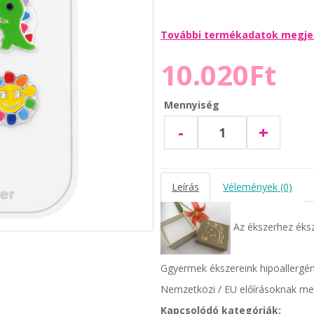
További termékadatok megje
10.020Ft
Mennyiség
-
+
Leírás
Vélemények (0)
Az ékszerhez éks
Ggyermek ékszereink hipoallergén
Nemzetközi / EU előírásoknak meg
Kapcsolódó kategóriák: