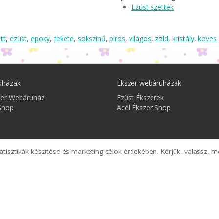
Ezüst szettek
tt
,
ezüst
,
epoxy
,
fekete
,
sokszínű
,
piros
,
világos
,
zöld
,
kristály
,
köves
uházak
Ékszer webáruházak
zer Webáruház
Ezüst Ékszerek
Shop
Acél Ékszer Shop
atisztikák készítése és marketing célok érdekében. Kérjük, válassz, m