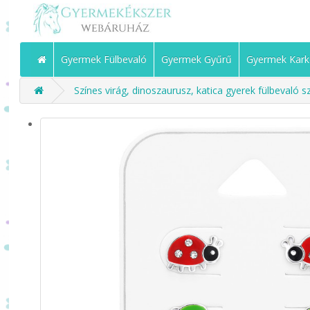
Gyermek Fülbevaló
Gyermek Gyűrű
Gyermek Kark
Színes virág, dinoszaurusz, katica gyerek fülbevaló sz