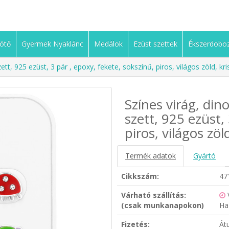
ötő
Gyermek Nyaklánc
Medálok
Ezüst szettek
Ékszerdobo
ett, 925 ezüst, 3 pár , epoxy, fekete, sokszínű, piros, világos zöld, kr
Színes virág, din
szett, 925 ezüst,
piros, világos zöl
Termék adatok
Gyártó
Cikkszám:
47
Várható szállítás:
(csak munkanapokon)
Ha
Fizetés:
Át