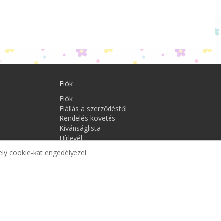
Fiók
Fiók
Elállás a szerződéstől
Rendelés követés
Kívánságlista
Hírlevél
ely cookie-kat engedélyezel.