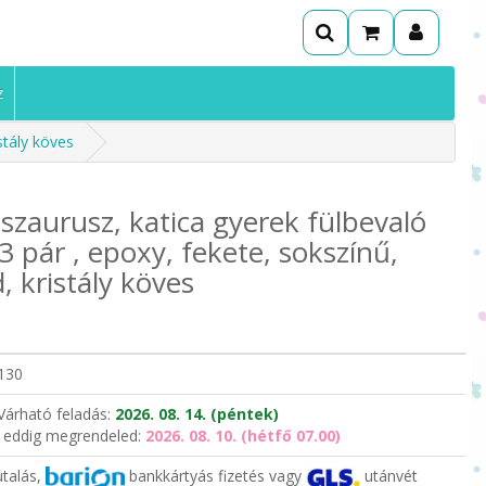
z
istály köves
oszaurusz, katica gyerek fülbevaló
 3 pár , epoxy, fekete, sokszínű,
d, kristály köves
130
Várható feladás:
2026. 08. 14. (péntek)
 eddig megrendeled:
2026. 08. 10. (hétfő 07.00)
utalás,
bankkártyás fizetés vagy
utánvét