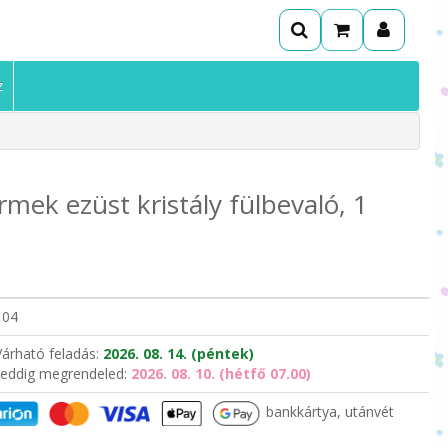
z
mek ezüst kristály fülbevaló, 1
104
Várható feladás:
2026. 08. 14. (péntek)
eddig megrendeled:
2026. 08. 10. (hétfő 07.00)
bankkártya, utánvét