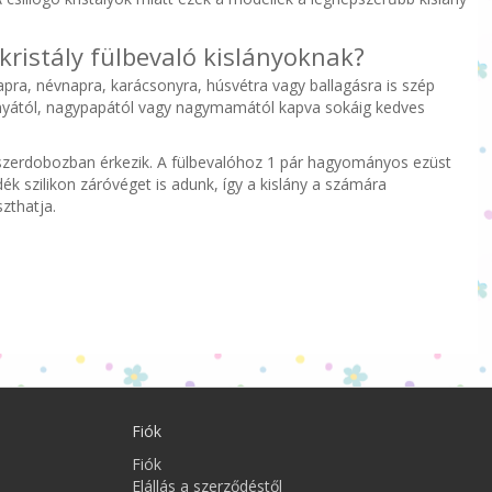
kristály fülbevaló kislányoknak?
pra, névnapra, karácsonyra, húsvétra vagy ballagásra is szép
anyától, nagypapától vagy nagymamától kapva sokáig kedves
zerdobozban érkezik. A fülbevalóhoz 1 pár hagyományos ezüst
ék szilikon záróvéget is adunk, így a kislány a számára
zthatja.
Fiók
Fiók
Elállás a szerződéstől