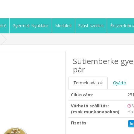
ötő
Gyermek Nyaklánc
Medálok
Ezüst szettek
Ékszerdobo
Sütiemberke gyer
pár
Termék adatok
Gyártó
Cikkszám:
25
Várható szállítás:
(csak munkanapokon)
Ha 
Fizetés: