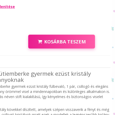
lenítése
KOSÁRBA TESZEM
Sütiemberke gyermek ezüst kristály
lányoknak
mberke gyermek ezüst kristály fülbevaló, 1 pár, csillogó és elegáns
ány örömmel visel a mindennapokban és különleges alkalmakon is.
 néven stift kialakítású, így kényelmes és biztonságos viselet
tály kövekkel díszített, amelyek szépen visszaverik a fényt és még
 csillogó kristályok miatt ezek a modellek a legnépszerűbb kislány