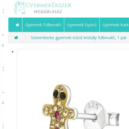
Gyermek Fülbevaló
Gyermek Gyűrű
Gyermek Kark
Sütiemberke gyermek ezüst kristály fülbevaló, 1 pár