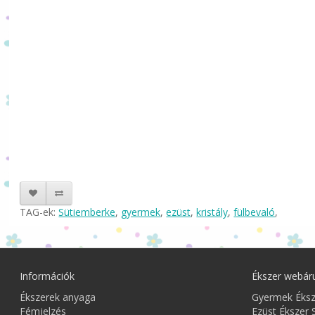
TAG-ek:
Sütiemberke
,
gyermek
,
ezüst
,
kristály
,
fülbevaló
,
Információk
Ékszer webár
Ékszerek anyaga
Gyermek Éks
Fémjelzés
Ezüst Ékszer 