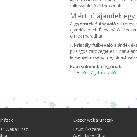
fülbevalók közé tartoznak.
Miért jó ajándék egy 
A
gyermek fülbevaló
születésna
ajándék lehet. Édesapától, édes
emlék maradhat.
A
kristály fülbevaló
ajándék éks
pillangós záróvéget és 1 pár ajánd
legkényelmesebb megoldást válas
Kapcsolódó kategóriák:
Kristály fülbevaló
uházak
Ékszer webáruházak
zer Webáruház
Ezüst Ékszerek
Shop
Acél Ékszer Shop