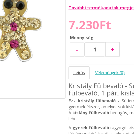
További termékadatok megje
7.230Ft
Mennyiség
-
+
Leírás
Vélemények (0)
Kristály Fülbevaló - 
fülbevaló, 1 pár, kis
Ez a
kristály fülbevaló
, a Sütie
gyermek ékszer, amelyet sok kisl
A
kislány fülbevaló
bedugós, más
lehet.
A
gyerek fülbevaló
ragyogó kris
látványosabbá teszik az ékszert. A