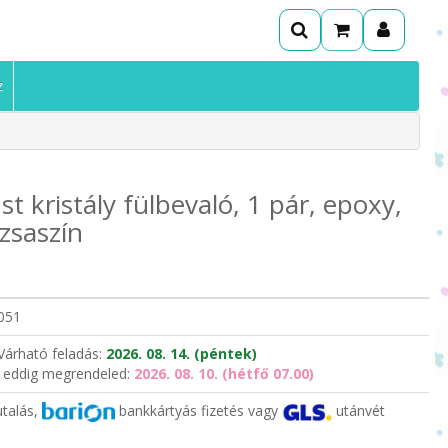
z
 kristály fülbevaló, 1 pár, epoxy,
ózsaszín
051
Várható feladás:
2026. 08. 14. (péntek)
 eddig megrendeled:
2026. 08. 10. (hétfő 07.00)
utalás,
bankkártyás fizetés vagy
utánvét