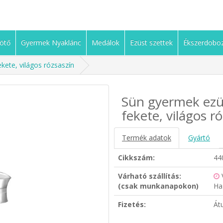
ötő
Gyermek Nyaklánc
Medálok
Ezüst szettek
Ékszerdobo
ekete, világos rózsaszín
Sün gyermek ezüst
fekete, világos r
Termék adatok
Gyártó
Cikkszám:
44
Várható szállítás:
(csak munkanapokon)
Ha
Fizetés:
Át