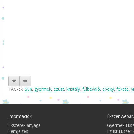
TAG-ek:
Sün
,
gyermek
,
ezüst
,
kristály
,
fülbevaló
,
epoxy
,
fekete
,
v
Információk
Ékszer webár
Ékszerek anyaga
Gyermek Éks
Fémjelzés
Ezüst Ékszer 