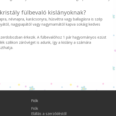
kristály fülbevaló kislányoknak?
pra, névnapra, karácsonyra, húsvétra vagy ballagásra is szép
anyától, nagypapától vagy nagymamától kapva sokáig kedves
zerdobozban érkezik. A fülbevalóhoz 1 pár hagyományos ezüst
ék szilikon záróvéget is adunk, így a kislány a számára
zthatja.
Fiók
Fiók
Elállás a szerződéstől