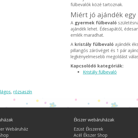
fülbevalók közé tartoznak.
Miért jó ajándék egy 
A
gyermek fülbevaló
születésna
ajándék lehet. Édesapától, édes
emlék maradhat.
A
kristály fülbevaló
ajándék éks
pillangós záróvéget és 1 pár ajánd
legkényelmesebb megoldást válas
Kapcsolódó kategóriák:
Kristály fülbevaló
ilágos
,
rózsaszín
uházak
Ékszer webáruházak
zer Webáruház
Ezüst Ékszerek
Shop
Acél Ékszer Shop