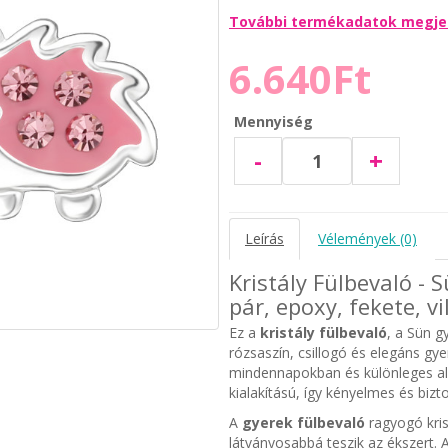
További termékadatok megje
6.640Ft
Mennyiség
-
+
Leírás
Vélemények (0)
Kristály Fülbevaló - 
pár, epoxy, fekete, v
Ez a
kristály fülbevaló
, a Sün g
rózsaszín, csillogó és elegáns gy
mindennapokban és különleges al
kialakítású, így kényelmes és bizt
A
gyerek fülbevaló
ragyogó kris
látványosabbá teszik az ékszert. A