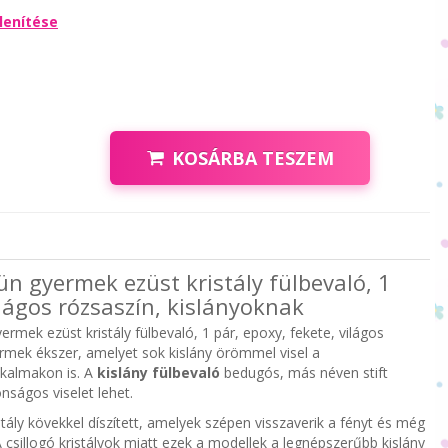
lenítése
KOSÁRBA TESZEM
Sün gyermek ezüst kristály fülbevaló, 1
ilágos rózsaszín, kislányoknak
yermek ezüst kristály fülbevaló, 1 pár, epoxy, fekete, világos
ermek ékszer, amelyet sok kislány örömmel visel a
kalmakon is. A
kislány fülbevaló
bedugós, más néven stift
onságos viselet lehet.
tály kövekkel díszített, amelyek szépen visszaverik a fényt és még
 csillogó kristályok miatt ezek a modellek a legnépszerűbb kislány