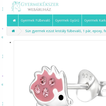
Gyermek Fülbevaló
Gyermek Gyűrű
Gyermek Kark
Sün gyermek ezüst kristály fülbevaló, 1 pár, epoxy, f