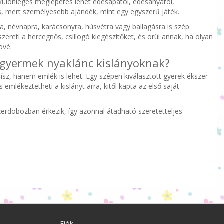
ülönleges meglepetés lehet édesapától, édesanyától,
, mert személyesebb ajándék, mint egy egyszerű játék.
a, névnapra, karácsonyra, húsvétra vagy ballagásra is szép
 szereti a hercegnős, csillogó kiegészítőket, és örül annak, ha olyan
övé.
y gyermek nyaklánc kislányoknak?
sz, hanem emlék is lehet. Egy szépen kiválasztott gyerek ékszer
mlékeztetheti a kislányt arra, kitől kapta az első saját
erdobozban érkezik, így azonnal átadható szeretetteljes
Fiók