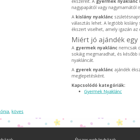
ékszereit. A
gyermek nyaklánc
k
nagypapától vagy nagymamától is
A
kislány nyaklánc
születésnapr
választás lehet. A legtöbb kislány
ékszert viselhet, amely igazán az 
Miért jó ajándék eg
A
gyermek nyaklánc
nemcsak dí
sokáig megmaradhat, és később is e
nyakláncát.
A
gyerek nyaklánc
ajándék éksz
meglepetésként.
Kapcsolódó kategóriák:
Gyermek Nyaklánc
kónia
,
köves
uházak
Ékszer webáruházak