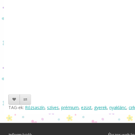
TAG-ek:
Rózsaszín
,
szíves
,
prémium
,
ezüst
,
gyerek
,
nyaklánc
,
cir
Információk
Ékszer webár