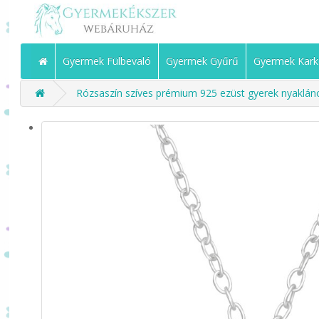
Gyermek Fülbevaló
Gyermek Gyűrű
Gyermek Kark
Rózsaszín szíves prémium 925 ezüst gyerek nyaklánc