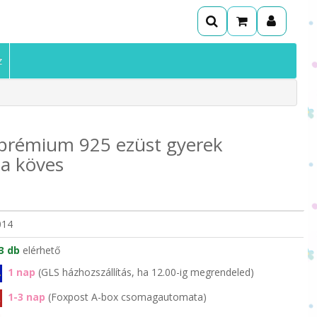
z
 prémium 925 ezüst gyerek
ia köves
014
3 db
elérhető
1 nap
(GLS házhozszállítás, ha 12.00-ig megrendeled)
1-3 nap
(Foxpost A-box csomagautomata)