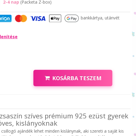
2-4 nap
(Packeta Z-box)
bankkártya, utánvét
lenítése
KOSÁRBA TESZEM
zsaszín szíves prémium 925 ezüst gyerek
köves, kislányoknak
csillogó ajándék lehet minden kislánynak, aki szereti a saját kis