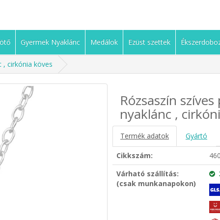
ötő
Gyermek Nyaklánc
Medálok
Ezüst szettek
Ékszerdobo
 , cirkónia köves
Rózsaszín szíves
nyaklánc , cirkón
Termék adatok
Gyártó
Cikkszám:
46
Várható szállítás:
(csak munkanapokon)