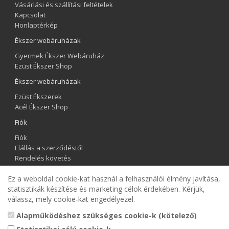
Vásárlási és szállítási feltételek
Kapcsolat
Honlaptérkép
Ékszer webáruházak
Gyermek Ékszer Webáruház
Ezüst Ékszer Shop
Ékszer webáruházak
Ezüst Ékszerek
Acél Ékszer Shop
Fiók
Fiók
Elállás a szerződéstől
Rendelés követés
Kívánságlista
Ez a weboldal cookie-kat használ a felhasználói élmény javítása,
Hírlevél
statisztikák készítése és marketing célok érdekében. Kérjük,
válassz, mely cookie-kat engedélyezel.
Gyermek Ékszer Shop
Alapműködéshez szükséges cookie-k (kötelező)