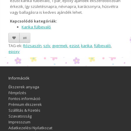
ezüst karika fülbevaló, 1 pár, epoxy ajándék ékszerdobozban
érkezik, így születésnapra, névnapra, karácsonyra, húsvétra
vagy ballagásra is kedves ajándék lehet.
Kapcsolódó kategóriák:
Karika fülbevaló
TAG-ek:
Rózsaszín
,
szív
,
gyermek
,
ezüst
,
karika
,
fülbevaló
,
epoxy
Információk
Ékszerek anyaga
Fémjelzés
Fontos információ
Prémium ékszerek
Szállítás & Fizetés
Szavatosság
Impresszum
Adatkezelési Nyilatkozat