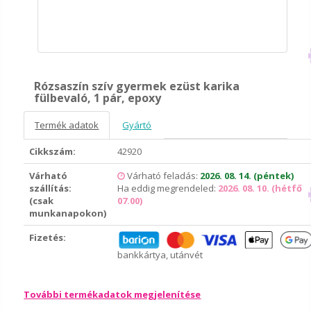
Rózsaszín szív gyermek ezüst karika
fülbevaló, 1 pár, epoxy
Termék adatok
Gyártó
Cikkszám:
42920
Várható
Várható feladás:
2026. 08. 14. (péntek)
szállítás:
Ha eddig megrendeled:
2026. 08. 10. (hétfő
(csak
07.00)
munkanapokon)
Fizetés:
bankkártya, utánvét
További termékadatok megjelenítése