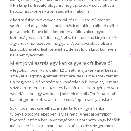
A
kislány fülbevaló
elegáns, mégis játékos viselet lehet a
hétköznapokon és különleges alkalmakon is.
A karika fülbevaló csöves zárral készül. A zár működése
során a vékony tüske a karika másik oldalán található csőbe
pattan bele. Ennek köszönhetően a fülbevaló nagyon
biztonságosan záródik, magától szinte nem tud kinyílni, ezért
a gyermek nehezebben hagyja el. A bekapcsolása elsőre
kicsit több gyakorlást igényelhet, de ezt fülön kívül könnyen
be lehet gyakorolni.
Miért jó választás egy karika gyerek fülbevaló?
A legtöbb modell körülbelül 1,2 cm átmérőjű karikával készül,
amelyet a legtöbb gyermek számára ideális méretnek tartunk.
Ha nagyobb kislány számára vásárolod a fülbevalót, kérésre
szívesen kicseréljük 1,4 cm-es karikára. Ha ilyen igényed van,
vásárlás után egyszerűen írj nekünk e-mailt. Ennél nagyobb
karikát gyermekek számára semmiképpen sem javaslunk.
Sok modellhez cserélhető medál tartozik, így a karika
fülbevaló többféleképpen is viselhető. A medál bármikor
levehető, ezért a karika önmagában is hordható, vagy később
másik medállal is kombinálható. A Rózsaszín szív gyermek