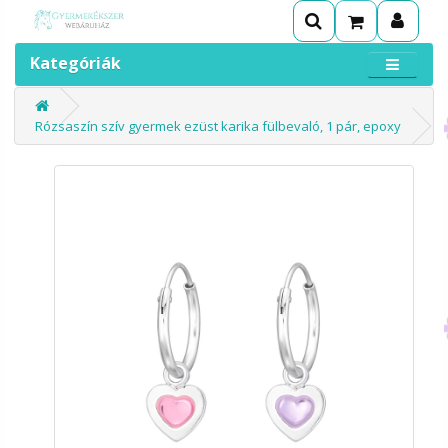
Kategóriák
Rózsaszín szív gyermek ezüst karika fülbevaló, 1 pár, epoxy