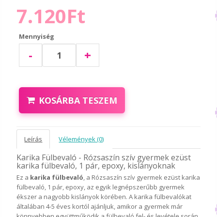
7.120Ft
Mennyiség
-
+
KOSÁRBA TESZEM
Leírás
Vélemények (0)
Karika Fülbevaló - Rózsaszín szív gyermek ezüst
karika fülbevaló, 1 pár, epoxy, kislányoknak
Ez a
karika fülbevaló
, a Rózsaszín szív gyermek ezüst karika
fülbevaló, 1 pár, epoxy, az egyik legnépszerűbb gyermek
ékszer a nagyobb kislányok körében. A karika fülbevalókat
általában 4-5 éves kortól ajánljuk, amikor a gyermek már
könnyebben együttműködik a fülbevaló fel- és levétele során.