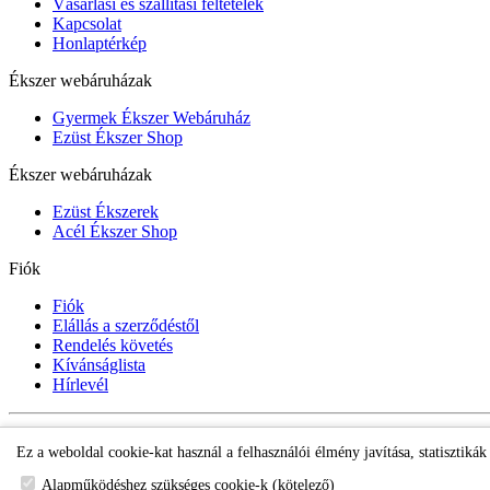
Vásárlási és szállítási feltételek
Kapcsolat
Honlaptérkép
Ékszer webáruházak
Gyermek Ékszer Webáruház
Ezüst Ékszer Shop
Ékszer webáruházak
Ezüst Ékszerek
Acél Ékszer Shop
Fiók
Fiók
Elállás a szerződéstől
Rendelés követés
Kívánságlista
Hírlevél
Gyermek Ékszer Shop
Ez a weboldal cookie-kat használ a felhasználói élmény javítása, statisztiká
Alapműködéshez szükséges cookie-k (kötelező)