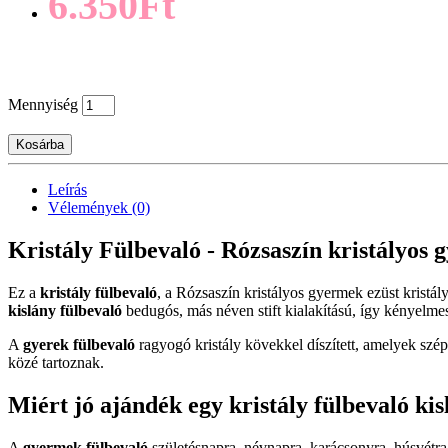
6.350Ft
Mennyiség
Kosárba
Leírás
Vélemények (0)
Kristály Fülbevaló - Rózsaszín kristályos g
Ez a
kristály fülbevaló
, a Rózsaszín kristályos gyermek ezüst kristá
kislány fülbevaló
bedugós, más néven stift kialakítású, így kényelmes 
A
gyerek fülbevaló
ragyogó kristály kövekkel díszített, amelyek szép
közé tartoznak.
Miért jó ajándék egy kristály fülbevaló ki
A
gyermek fülbevaló
születésnapra, névnapra, karácsonyra, húsvétr