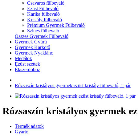
Csavaros fülbevaló
Ezüst Fülbevaló
Karika fülbevaló
Kristály fülbevaló
Prémium Gyermek Fülbevaló
Színes fülbevaló
Összes Gyermek Fülbevaló
Gyermek Gyűrű
Gyermek Karkötő
Gyermek Nyaklánc
Medálok
Ezüst szettek
Ékszerdoboz
Rózsaszín kristályos gyermek ezüst kristály fülbevaló, 1 pár
Rózsaszín kristályos gyermek ezü
Termék adatok
Gyártó