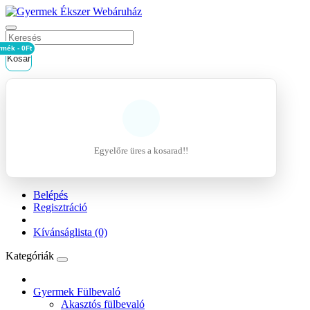
rmék - 0Ft
Kosár
Egyelőre üres a kosarad!!
Belépés
Regisztráció
Kívánságlista (0)
Kategóriák
Gyermek Fülbevaló
Akasztós fülbevaló