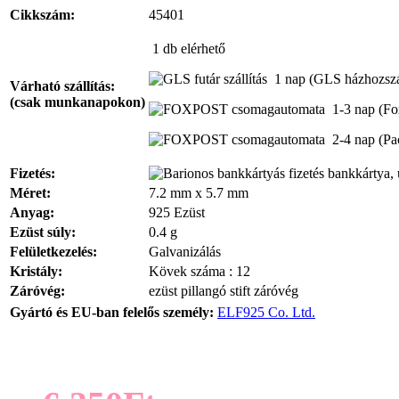
Cikkszám:
45401
1 db
elérhető
1 nap
(GLS házhozszál
Várható szállítás:
(csak munkanapokon)
1-3 nap
(Fo
2-4 nap
(Pa
Fizetés:
bankkártya, 
Méret:
7.2 mm x 5.7 mm
Anyag:
925 Ezüst
Ezüst súly:
0.4 g
Felületkezelés:
Galvanizálás
Kristály:
Kövek száma : 12
Záróvég:
ezüst pillangó stift záróvég
Gyártó és EU-ban felelős személy:
ELF925 Co. Ltd.