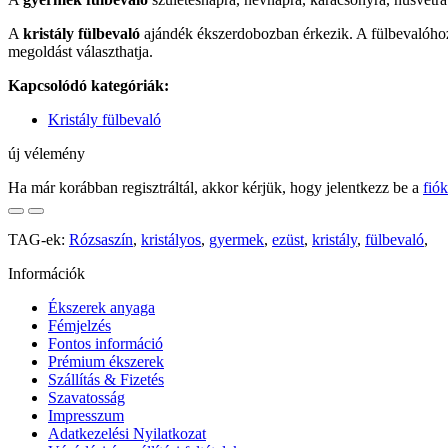
A
kristály fülbevaló
ajándék ékszerdobozban érkezik. A fülbevalóhoz 
megoldást választhatja.
Kapcsolódó kategóriák:
Kristály fülbevaló
új vélemény
Ha már korábban regisztráltál, akkor kérjük, hogy jelentkezz be a
fió
TAG-ek:
Rózsaszín
,
kristályos
,
gyermek
,
ezüst
,
kristály
,
fülbevaló
,
Információk
Ékszerek anyaga
Fémjelzés
Fontos információ
Prémium ékszerek
Szállítás & Fizetés
Szavatosság
Impresszum
Adatkezelési Nyilatkozat