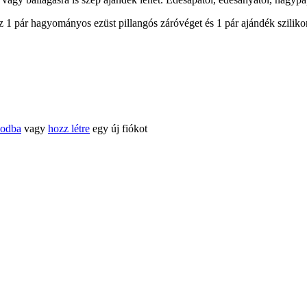
1 pár hagyományos ezüst pillangós záróvéget és 1 pár ajándék sziliko
kodba
vagy
hozz létre
egy új fiókot