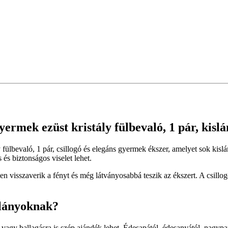
yermek ezüst kristály fülbevaló, 1 pár, kis
ly fülbevaló, 1 pár, csillogó és elegáns gyermek ékszer, amelyet sok k
és biztonságos viselet lehet.
en visszaverik a fényt és még látványosabbá teszik az ékszert. A csillo
slányoknak?
a vagy ballagásra is szép ajándék lehet. Édesapától, édesanyától, nag