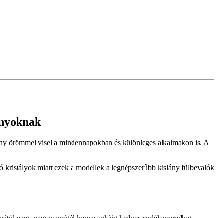
lányoknak
islány örömmel visel a mindennapokban és különleges alkalmakon is. A
gó kristályok miatt ezek a modellek a legnépszerűbb kislány fülbevalók
ypapától vagy nagymamától kapva sokáig kedves emlék maradhat.