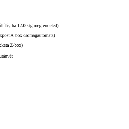
lítás, ha 12.00-ig megrendeled)
xpost A-box csomagautomata)
cketa Z-box)
utánvét