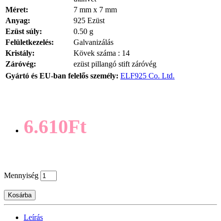
Méret:
7 mm x 7 mm
Anyag:
925 Ezüst
Ezüst súly:
0.50 g
Felületkezelés:
Galvanizálás
Kristály:
Kövek száma : 14
Záróvég:
ezüst pillangó stift záróvég
Gyártó és EU-ban felelős személy:
ELF925 Co. Ltd.
6.610Ft
Mennyiség
Kosárba
Leírás