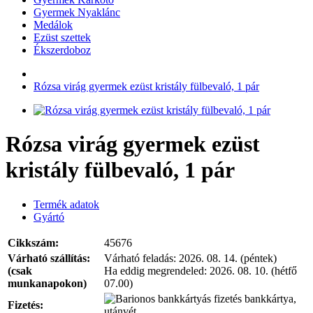
Gyermek Nyaklánc
Medálok
Ezüst szettek
Ékszerdoboz
Rózsa virág gyermek ezüst kristály fülbevaló, 1 pár
Rózsa virág gyermek ezüst
kristály fülbevaló, 1 pár
Termék adatok
Gyártó
Cikkszám:
45676
Várható szállítás:
Várható feladás:
2026. 08. 14. (péntek)
(csak
Ha eddig megrendeled:
2026. 08. 10. (hétfő
munkanapokon)
07.00)
bankkártya,
Fizetés:
utánvét