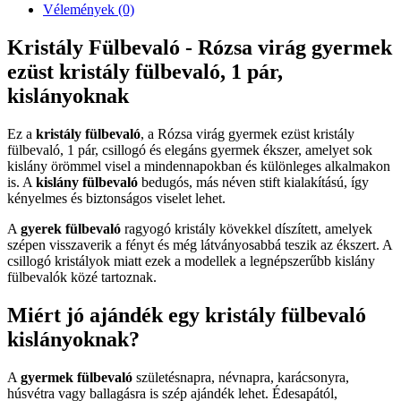
Vélemények (0)
Kristály Fülbevaló - Rózsa virág gyermek
ezüst kristály fülbevaló, 1 pár,
kislányoknak
Ez a
kristály fülbevaló
, a Rózsa virág gyermek ezüst kristály
fülbevaló, 1 pár, csillogó és elegáns gyermek ékszer, amelyet sok
kislány örömmel visel a mindennapokban és különleges alkalmakon
is. A
kislány fülbevaló
bedugós, más néven stift kialakítású, így
kényelmes és biztonságos viselet lehet.
A
gyerek fülbevaló
ragyogó kristály kövekkel díszített, amelyek
szépen visszaverik a fényt és még látványosabbá teszik az ékszert. A
csillogó kristályok miatt ezek a modellek a legnépszerűbb kislány
fülbevalók közé tartoznak.
Miért jó ajándék egy kristály fülbevaló
kislányoknak?
A
gyermek fülbevaló
születésnapra, névnapra, karácsonyra,
húsvétra vagy ballagásra is szép ajándék lehet. Édesapától,