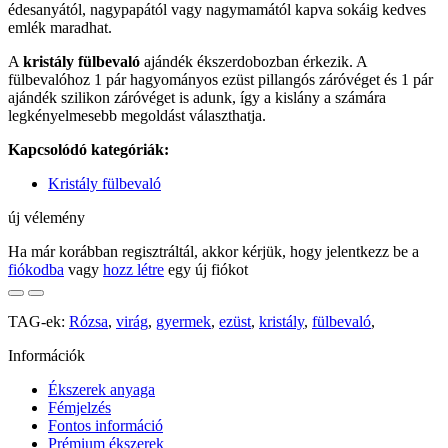
édesanyától, nagypapától vagy nagymamától kapva sokáig kedves
emlék maradhat.
A
kristály fülbevaló
ajándék ékszerdobozban érkezik. A
fülbevalóhoz 1 pár hagyományos ezüst pillangós záróvéget és 1 pár
ajándék szilikon záróvéget is adunk, így a kislány a számára
legkényelmesebb megoldást választhatja.
Kapcsolódó kategóriák:
Kristály fülbevaló
új vélemény
Ha már korábban regisztráltál, akkor kérjük, hogy jelentkezz be a
fiókodba
vagy
hozz létre
egy új fiókot
TAG-ek:
Rózsa
,
virág
,
gyermek
,
ezüst
,
kristály
,
fülbevaló
,
Információk
Ékszerek anyaga
Fémjelzés
Fontos információ
Prémium ékszerek