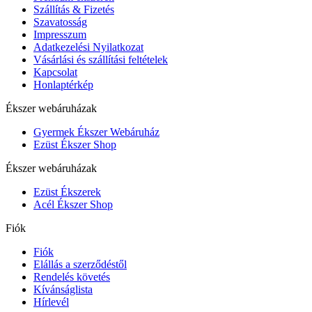
Szállítás & Fizetés
Szavatosság
Impresszum
Adatkezelési Nyilatkozat
Vásárlási és szállítási feltételek
Kapcsolat
Honlaptérkép
Ékszer webáruházak
Gyermek Ékszer Webáruház
Ezüst Ékszer Shop
Ékszer webáruházak
Ezüst Ékszerek
Acél Ékszer Shop
Fiók
Fiók
Elállás a szerződéstől
Rendelés követés
Kívánságlista
Hírlevél