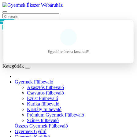
rmék - 0Ft
Kosár
Belépés
Regisztráció
Egyelőre üres a kosarad!!
Kívánságlista (0)
Kategóriák
Gyermek Fülbevaló
Akasztós fülbevaló
Csavaros fülbevaló
Ezüst Fülbevaló
Karika fülbevaló
Kristály fülbevaló
Prémium Gyermek Fülbevaló
Színes fülbevaló
Összes Gyermek Fülbevaló
Gyermek Gyűrű
Gyermek Karkötő