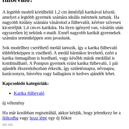
A legtöbb modell körülbelül 1,2 cm átmérőjű karikával készül,
amelyet a legtöbb gyermek számára ideális méretnek tartunk. Ha
nagyobb kislány számára vásárolod a fülbevalót, kérésre szívesen
kicseréljük 1,4 cm-es karikára. Ha ilyen igényed van, vásárlás után
egyszerűen írj nekünk e-mailt. Ennél nagyobb karikát gyermekek
számára semmiképpen sem javaslunk.
Sok modellhez cserélhető medál tartozik, így a karika fülbevaló
többféleképpen is viselhető. A medál bármikor levehető, ezért a
karika önmagában is hordható, vagy később másik medállal is
kombinálható. A Pompon gyermek ezüst karika fülbevaló, 1 pár
ajándék ékszerdobozban érkezik, így születésnapra, névnapra,
karácsonyra, húsvétra vagy ballagásra is kedves ajándék lehet.
Kapcsolódó kategóriák:
Karika fülbevaló
új vélemény
Ha már korábban regisztráltál, akkor kérjük, hogy jelentkezz be a
fiókodba
vagy
hozz létre
egy új fiókot