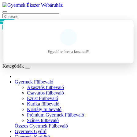
rmék - 0Ft
Kosár
Belépés
Regisztráció
Egyelőre üres a kosarad!!
Kívánságlista (0)
Kategóriák
Gyermek Fülbevaló
Akasztós fülbevaló
Csavaros fülbevaló
Ezüst Fülbevaló
Karika fülbevaló
Kristály fülbevaló
Prémium Gyermek Fülbevaló
Színes fülbevaló
Összes Gyermek Fülbevaló
Gyermek Gyűrű
Gyermek Karkötő