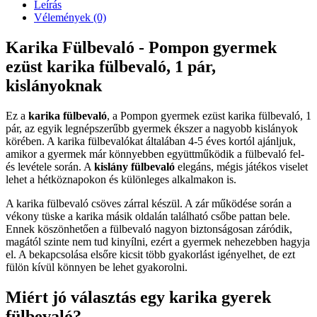
Leírás
Vélemények (0)
Karika Fülbevaló - Pompon gyermek
ezüst karika fülbevaló, 1 pár,
kislányoknak
Ez a
karika fülbevaló
, a Pompon gyermek ezüst karika fülbevaló, 1
pár, az egyik legnépszerűbb gyermek ékszer a nagyobb kislányok
körében. A karika fülbevalókat általában 4-5 éves kortól ajánljuk,
amikor a gyermek már könnyebben együttműködik a fülbevaló fel-
és levétele során. A
kislány fülbevaló
elegáns, mégis játékos viselet
lehet a hétköznapokon és különleges alkalmakon is.
A karika fülbevaló csöves zárral készül. A zár működése során a
vékony tüske a karika másik oldalán található csőbe pattan bele.
Ennek köszönhetően a fülbevaló nagyon biztonságosan záródik,
magától szinte nem tud kinyílni, ezért a gyermek nehezebben hagyja
el. A bekapcsolása elsőre kicsit több gyakorlást igényelhet, de ezt
fülön kívül könnyen be lehet gyakorolni.
Miért jó választás egy karika gyerek
fülbevaló?