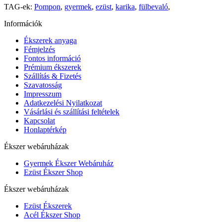
TAG-ek:
Pompon
,
gyermek
,
ezüst
,
karika
,
fülbevaló
,
Információk
Ékszerek anyaga
Fémjelzés
Fontos információ
Prémium ékszerek
Szállítás & Fizetés
Szavatosság
Impresszum
Adatkezelési Nyilatkozat
Vásárlási és szállítási feltételek
Kapcsolat
Honlaptérkép
Ékszer webáruházak
Gyermek Ékszer Webáruház
Ezüst Ékszer Shop
Ékszer webáruházak
Ezüst Ékszerek
Acél Ékszer Shop