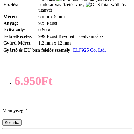
Fizetés:
bankkártyás fizetés vagy
utánvét
Méret:
6 mm x 6 mm
Anyag:
925 Ezüst
Ezüst súly:
0.60 g
Felületkezelés:
999 Ezüst Bevonat + Galvanizálás
Gyűrű Méret:
1.2 mm x 12 mm
Gyártó és EU-ban felelős személy:
ELF925 Co. Ltd.
6.950Ft
Mennyiség
Kosárba