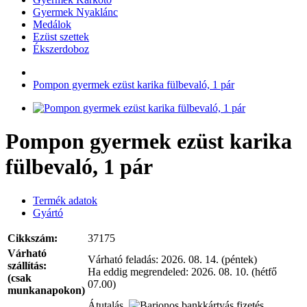
Gyermek Nyaklánc
Medálok
Ezüst szettek
Ékszerdoboz
Pompon gyermek ezüst karika fülbevaló, 1 pár
Pompon gyermek ezüst karika
fülbevaló, 1 pár
Termék adatok
Gyártó
Cikkszám:
37175
Várható
Várható feladás:
2026. 08. 14. (péntek)
szállítás:
Ha eddig megrendeled:
2026. 08. 10. (hétfő
(csak
07.00)
munkanapokon)
Átutalás,