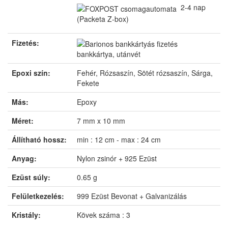
2-4 nap
(Packeta Z-box)
Fizetés:
bankkártya, utánvét
Epoxi szín:
Fehér, Rózsaszín, Sötét rózsaszín, Sárga,
Fekete
Más:
Epoxy
Méret:
7 mm x 10 mm
Állítható hossz:
min : 12 cm - max : 24 cm
Anyag:
Nylon zsinór + 925 Ezüst
Ezüst súly:
0.65 g
Felületkezelés:
999 Ezüst Bevonat + Galvanizálás
Kristály:
Kövek száma : 3