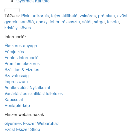
Gyermek Karkötő
TAG-ek:
Pink
,
unikornis
,
fejes
,
állítható
,
zsinóros
,
prémium
,
ezüst
,
gyerek
,
karkötő
,
epoxy
,
fehér
,
rózsaszín
,
sötét
,
sárga
,
fekete
,
kristály
,
köves
Információk
Ékszerek anyaga
Fémjelzés
Fontos információ
Prémium ékszerek
Szállítás & Fizetés
Szavatosság
Impresszum
Adatkezelési Nyilatkozat
Vásárlási és szállítási feltételek
Kapcsolat
Honlaptérkép
Ékszer webáruházak
Gyermek Ékszer Webáruház
Ezüst Ékszer Shop