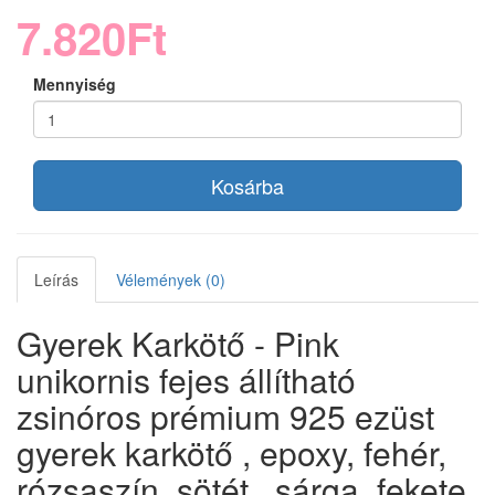
7.820Ft
Mennyiség
Kosárba
Leírás
Vélemények (0)
Gyerek Karkötő - Pink
unikornis fejes állítható
zsinóros prémium 925 ezüst
gyerek karkötő , epoxy, fehér,
rózsaszín, sötét , sárga, fekete,