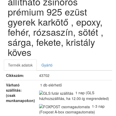
állítható zsinóros
prémium 925 ezüst
gyerek karkötő , epoxy,
fehér, rózsaszín, sötét ,
sárga, fekete, kristály
köves
Termék adatok
Gyártó
Cikkszám:
43702
Várható
1 db
elérhető
szállítás:
1 nap
(GLS
(csak
házhozszállítás, ha 12.00-ig megrendeled)
munkanapokon)
1-3 nap
(Foxpost A-box csomagautomata)