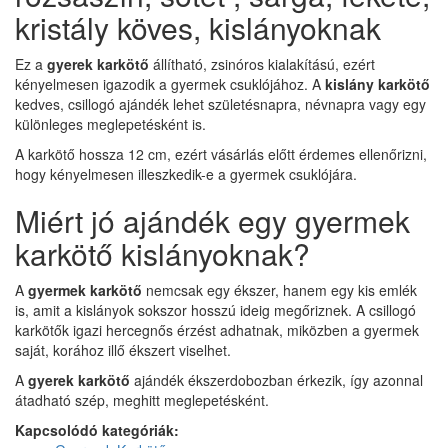
kristály köves, kislányoknak
Ez a
gyerek karkötő
állítható, zsinóros kialakítású, ezért
kényelmesen igazodik a gyermek csuklójához. A
kislány karkötő
kedves, csillogó ajándék lehet születésnapra, névnapra vagy egy
különleges meglepetésként is.
A karkötő hossza 12 cm, ezért vásárlás előtt érdemes ellenőrizni,
hogy kényelmesen illeszkedik-e a gyermek csuklójára.
Miért jó ajándék egy gyermek
karkötő kislányoknak?
A
gyermek karkötő
nemcsak egy ékszer, hanem egy kis emlék
is, amit a kislányok sokszor hosszú ideig megőriznek. A csillogó
karkötők igazi hercegnős érzést adhatnak, miközben a gyermek
saját, korához illő ékszert viselhet.
A
gyerek karkötő
ajándék ékszerdobozban érkezik, így azonnal
átadható szép, meghitt meglepetésként.
Kapcsolódó kategóriák: