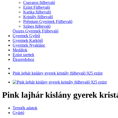
Csavaros fülbevaló
Ezüst Fülbevaló
Karika fülbevaló
Kristály fülbevaló
Prémium Gyermek Fülbevaló
Színes fülbevaló
Összes Gyermek Fülbevaló
Gyermek Gyűrű
Gyermek Karkötő
Gyermek Nyaklánc
Medálok
Ezüst szettek
Ékszerdoboz
Pink lajhár kislány gyerek kristály fülbevaló 925 ezüst
Pink lajhár kislány gyerek krist
Termék adatok
Gyártó