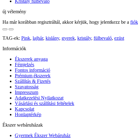
Kristály fülbevaló
új vélemény
Ha már korábban regisztráltál, akkor kérjük, hogy jelentkezz be a
fió
TAG-ek:
Pink
,
lajhár
,
kislány
,
gyerek
,
kristály
,
fülbevaló
,
ezüst
Információk
Ékszerek anyaga
Fémjelzés
Fontos információ
Prémium ékszerek
Szállítás & Fizetés
Szavatosság
Impresszum
Adatkezelési Nyilatkozat
Vásárlási és szállítási feltételek
Kapcsolat
Honlaptérkép
Ékszer webáruházak
Gyermek Ékszer Webáruház