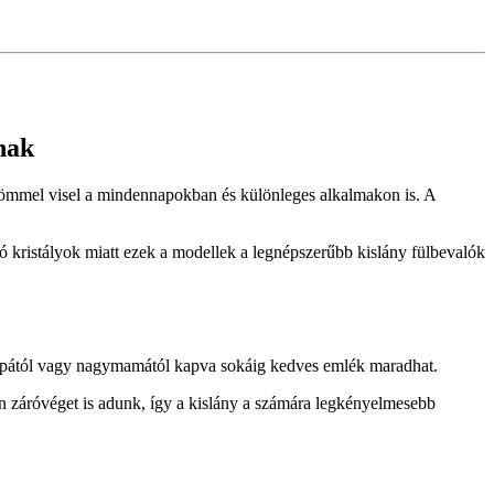
knak
y örömmel visel a mindennapokban és különleges alkalmakon is. A
gó kristályok miatt ezek a modellek a legnépszerűbb kislány fülbevalók
ypapától vagy nagymamától kapva sokáig kedves emlék maradhat.
n záróvéget is adunk, így a kislány a számára legkényelmesebb