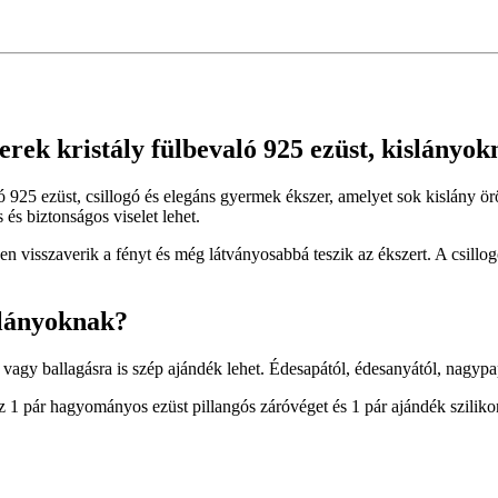
erek kristály fülbevaló 925 ezüst, kislányo
való 925 ezüst, csillogó és elegáns gyermek ékszer, amelyet sok kislán
és biztonságos viselet lehet.
en visszaverik a fényt és még látványosabbá teszik az ékszert. A csillo
slányoknak?
a vagy ballagásra is szép ajándék lehet. Édesapától, édesanyától, nag
1 pár hagyományos ezüst pillangós záróvéget és 1 pár ajándék sziliko