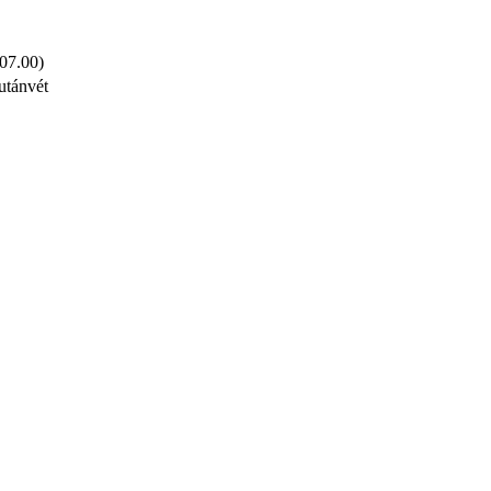
 07.00)
utánvét