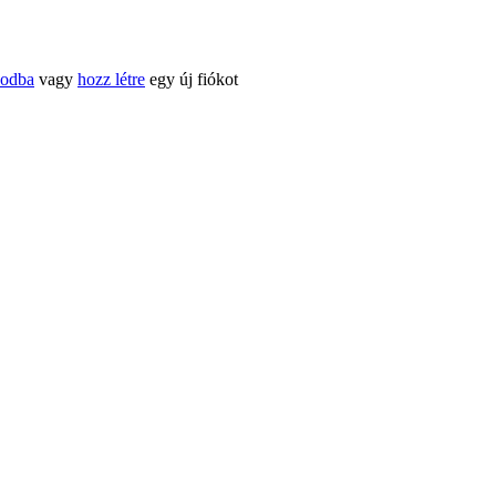
kodba
vagy
hozz létre
egy új fiókot