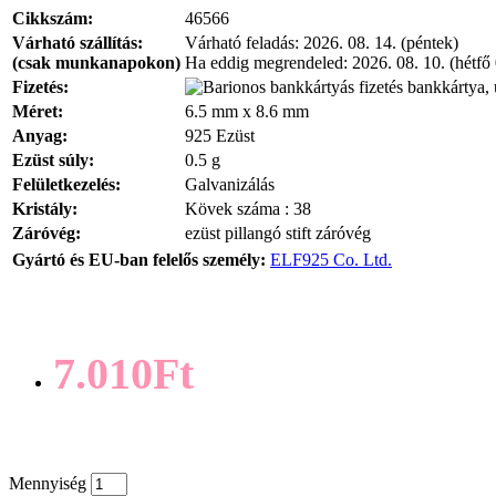
Cikkszám:
46566
Várható szállítás:
Várható feladás:
2026. 08. 14. (péntek)
(csak munkanapokon)
Ha eddig megrendeled:
2026. 08. 10. (hétfő
Fizetés:
bankkártya, 
Méret:
6.5 mm x 8.6 mm
Anyag:
925 Ezüst
Ezüst súly:
0.5 g
Felületkezelés:
Galvanizálás
Kristály:
Kövek száma : 38
Záróvég:
ezüst pillangó stift záróvég
Gyártó és EU-ban felelős személy:
ELF925 Co. Ltd.
7.010Ft
Mennyiség