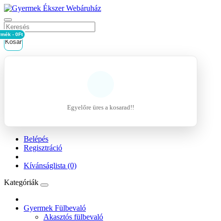
rmék - 0Ft
Kosár
Egyelőre üres a kosarad!!
Belépés
Regisztráció
Kívánságlista (0)
Kategóriák
Gyermek Fülbevaló
Akasztós fülbevaló