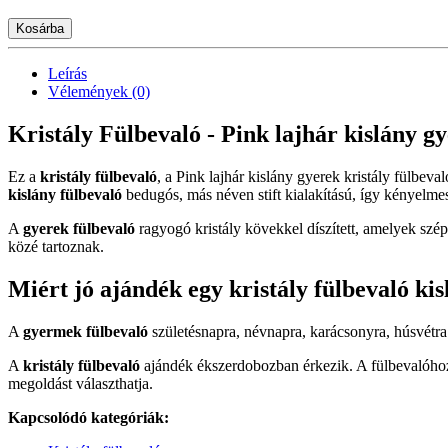
Kosárba
Leírás
Vélemények (0)
Kristály Fülbevaló - Pink lajhár kislány gy
Ez a
kristály fülbevaló
, a Pink lajhár kislány gyerek kristály fülbe
kislány fülbevaló
bedugós, más néven stift kialakítású, így kényelmes 
A
gyerek fülbevaló
ragyogó kristály kövekkel díszített, amelyek szép
közé tartoznak.
Miért jó ajándék egy kristály fülbevaló ki
A
gyermek fülbevaló
születésnapra, névnapra, karácsonyra, húsvétr
A
kristály fülbevaló
ajándék ékszerdobozban érkezik. A fülbevalóhoz 
megoldást választhatja.
Kapcsolódó kategóriák: