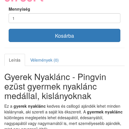
Mennyiség
Kosárba
Leírás
Vélemények (0)
Gyerek Nyaklánc - Pingvin
ezüst gyermek nyaklánc
medállal, kislányoknak
Ez a
gyerek nyaklánc
kedves és csillogó ajándék lehet minden
kislánynak, aki szereti a saját kis ékszereit. A
gyermek nyaklánc
különleges meglepetés lehet édesapától, édesanyától,
nagypapától vagy nagymamától is, mert személyesebb ajándék,
mint egy egyszerű játék.