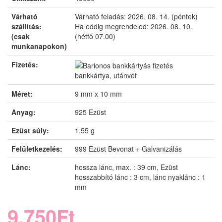
Várható
Várható feladás:
2026. 08. 14. (péntek)
szállítás:
Ha eddig megrendeled:
2026. 08. 10.
(csak
(hétfő 07.00)
munkanapokon)
Fizetés:
bankkártya, utánvét
Méret:
9 mm x 10 mm
Anyag:
925 Ezüst
Ezüst súly:
1.55 g
Felületkezelés:
999 Ezüst Bevonat + Galvanizálás
Lánc:
hossza lánc, max. : 39 cm, Ezüst
hosszabbító lánc : 3 cm, lánc nyaklánc : 1
mm
9.750Ft