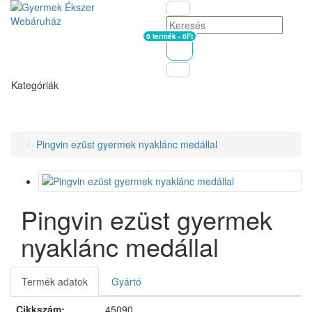
0 termék - 0Ft
Kosár
Kategóriák
Pingvin ezüst gyermek nyaklánc medállal
Pingvin ezüst gyermek
nyaklánc medállal
Termék adatok
Gyártó
Cikkszám:
45090