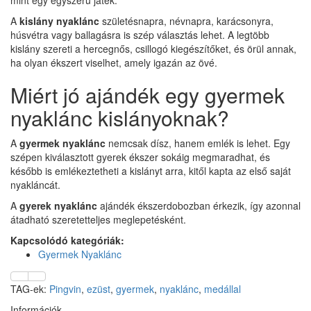
A
kislány nyaklánc
születésnapra, névnapra, karácsonyra,
húsvétra vagy ballagásra is szép választás lehet. A legtöbb
kislány szereti a hercegnős, csillogó kiegészítőket, és örül annak,
ha olyan ékszert viselhet, amely igazán az övé.
Miért jó ajándék egy gyermek
nyaklánc kislányoknak?
A
gyermek nyaklánc
nemcsak dísz, hanem emlék is lehet. Egy
szépen kiválasztott gyerek ékszer sokáig megmaradhat, és
később is emlékeztetheti a kislányt arra, kitől kapta az első saját
nyakláncát.
A
gyerek nyaklánc
ajándék ékszerdobozban érkezik, így azonnal
átadható szeretetteljes meglepetésként.
Kapcsolódó kategóriák:
Gyermek Nyaklánc
TAG-ek:
Pingvin
,
ezüst
,
gyermek
,
nyaklánc
,
medállal
Információk