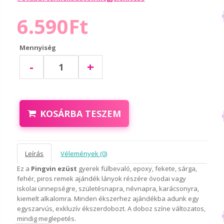
6.590Ft
Mennyiség
-
+
KOSÁRBA TESZEM
Leírás
Vélemények (0)
Ez a
Pingvin ezüst
gyerek fülbevaló, epoxy, fekete, sárga,
fehér, piros remek ajándék lányok részére óvodai vagy
iskolai ünnepségre, születésnapra, névnapra, karácsonyra,
kiemelt alkalomra. Minden ékszerhez ajándékba adunk egy
egyszarvús, exkluzív ékszerdobozt. A doboz színe változatos,
mindig meglepetés.