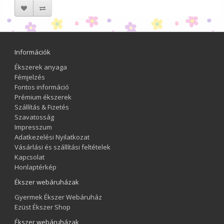
Információk
Ékszerek anyaga
Fémjelzés
Fontos információ
Prémium ékszerek
Szállítás & Fizetés
Szavatosság
Impresszum
Adatkezelési Nyilatkozat
Vásárlási és szállítási feltételek
Kapcsolat
Honlaptérkép
Ékszer webáruházak
Gyermek Ékszer Webáruház
Ezüst Ékszer Shop
Ékszer webáruházak