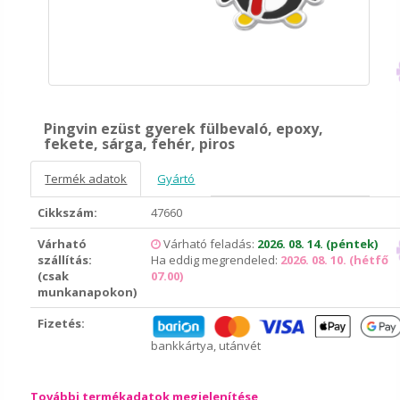
Pingvin ezüst gyerek fülbevaló, epoxy,
fekete, sárga, fehér, piros
Termék adatok
Gyártó
Cikkszám:
47660
Várható
Várható feladás:
2026. 08. 14. (péntek)
szállítás:
Ha eddig megrendeled:
2026. 08. 10. (hétfő
(csak
07.00)
munkanapokon)
Fizetés:
bankkártya, utánvét
További termékadatok megjelenítése