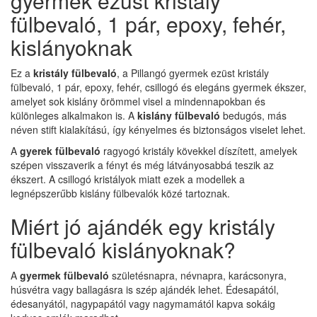
gyermek ezüst kristály
fülbevaló, 1 pár, epoxy, fehér,
kislányoknak
Ez a
kristály fülbevaló
, a Pillangó gyermek ezüst kristály
fülbevaló, 1 pár, epoxy, fehér, csillogó és elegáns gyermek ékszer,
amelyet sok kislány örömmel visel a mindennapokban és
különleges alkalmakon is. A
kislány fülbevaló
bedugós, más
néven stift kialakítású, így kényelmes és biztonságos viselet lehet.
A
gyerek fülbevaló
ragyogó kristály kövekkel díszített, amelyek
szépen visszaverik a fényt és még látványosabbá teszik az
ékszert. A csillogó kristályok miatt ezek a modellek a
legnépszerűbb kislány fülbevalók közé tartoznak.
Miért jó ajándék egy kristály
fülbevaló kislányoknak?
A
gyermek fülbevaló
születésnapra, névnapra, karácsonyra,
húsvétra vagy ballagásra is szép ajándék lehet. Édesapától,
édesanyától, nagypapától vagy nagymamától kapva sokáig