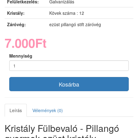
Felületkezelés:
Galvanizálás
Kristály:
Kövek száma : 12
Záróvég:
ezüst pillangó stift záróvég
7.000Ft
Mennyiség
Kosárba
Leírás
Vélemények (0)
Kristály Fülbevaló - Pillangó