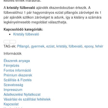
kedves emlék maradhat.
A
kristály fülbevaló
ajándék ékszerdobozban érkezik. A
fülbevalóhoz 1 pár hagyományos ezüst pillangós záróvéget és 1
pár ajándék szilikon záróvéget is adunk, így a kislány a számára
legkényelmesebb megoldást választhatja.
Kapcsolódó kategóriák:
Kristály fülbevaló
TAG-ek:
Pillangó
,
gyermek
,
ezüst
,
kristály
,
fülbevaló
,
epoxy
,
fehér
Információk
Ékszerek anyaga
Fémjelzés
Fontos információ
Prémium ékszerek
Szállítás & Fizetés
Szavatosság
Impresszum
Adatkezelési Nyilatkozat
Vásárlási és szállítási feltételek
Kapcsolat