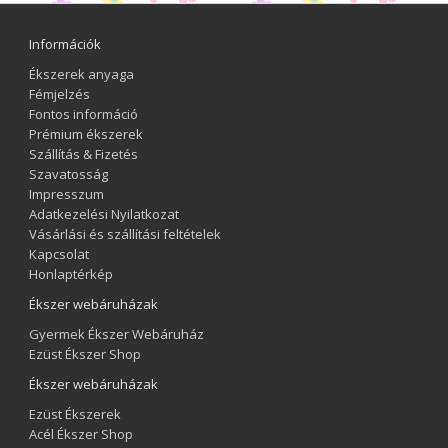
Információk
Ékszerek anyaga
Fémjelzés
Fontos információ
Prémium ékszerek
Szállítás & Fizetés
Szavatosság
Impresszum
Adatkezelési Nyilatkozat
Vásárlási és szállítási feltételek
Kapcsolat
Honlaptérkép
Ékszer webáruházak
Gyermek Ékszer Webáruház
Ezüst Ékszer Shop
Ékszer webáruházak
Ezüst Ékszerek
Acél Ékszer Shop