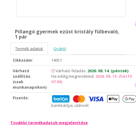
Pillangó gyermek ezüst kristály fülbevaló,
1 pár
Termék adatok
Gyártó
Cikkszám:
14051
Várható
Várható feladás:
2026. 08. 14. (péntek)
szállítás:
Ha eddig megrendeled:
2026. 08. 10. (hétfő
(csak
07.00)
munkanapokon)
Fizetés:
bankkártya, utánvét
További termékadatok megjelenítése