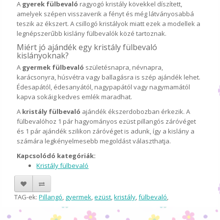
A
gyerek fülbevaló
ragyogó kristály kövekkel díszített,
amelyek szépen visszaverik a fényt és még látványosabbá
teszik az ékszert. A csillogó kristályok miatt ezek a modellek a
legnépszerűbb kislány fülbevalók közé tartoznak.
Miért jó ajándék egy kristály fülbevaló
kislányoknak?
A
gyermek fülbevaló
születésnapra, névnapra,
karácsonyra, húsvétra vagy ballagásra is szép ajándék lehet.
Édesapától, édesanyától, nagypapától vagy nagymamától
kapva sokáig kedves emlék maradhat.
A
kristály fülbevaló
ajándék ékszerdobozban érkezik. A
fülbevalóhoz 1 pár hagyományos ezüst pillangós záróvéget
és 1 pár ajándék szilikon záróvéget is adunk, így a kislány a
számára legkényelmesebb megoldást választhatja.
Kapcsolódó kategóriák:
Kristály fülbevaló
TAG-ek:
Pillangó
,
gyermek
,
ezüst
,
kristály
,
fülbevaló
,