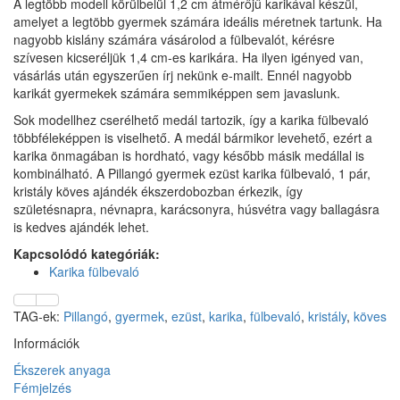
A legtöbb modell körülbelül 1,2 cm átmérőjű karikával készül,
amelyet a legtöbb gyermek számára ideális méretnek tartunk. Ha
nagyobb kislány számára vásárolod a fülbevalót, kérésre
szívesen kicseréljük 1,4 cm-es karikára. Ha ilyen igényed van,
vásárlás után egyszerűen írj nekünk e-mailt. Ennél nagyobb
karikát gyermekek számára semmiképpen sem javaslunk.
Sok modellhez cserélhető medál tartozik, így a karika fülbevaló
többféleképpen is viselhető. A medál bármikor levehető, ezért a
karika önmagában is hordható, vagy később másik medállal is
kombinálható. A Pillangó gyermek ezüst karika fülbevaló, 1 pár,
kristály köves ajándék ékszerdobozban érkezik, így
születésnapra, névnapra, karácsonyra, húsvétra vagy ballagásra
is kedves ajándék lehet.
Kapcsolódó kategóriák:
Karika fülbevaló
TAG-ek:
Pillangó
,
gyermek
,
ezüst
,
karika
,
fülbevaló
,
kristály
,
köves
Információk
Ékszerek anyaga
Fémjelzés