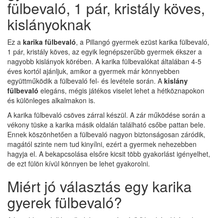
fülbevaló, 1 pár, kristály köves,
kislányoknak
Ez a
karika fülbevaló
, a Pillangó gyermek ezüst karika fülbevaló,
1 pár, kristály köves, az egyik legnépszerűbb gyermek ékszer a
nagyobb kislányok körében. A karika fülbevalókat általában 4-5
éves kortól ajánljuk, amikor a gyermek már könnyebben
együttműködik a fülbevaló fel- és levétele során. A
kislány
fülbevaló
elegáns, mégis játékos viselet lehet a hétköznapokon
és különleges alkalmakon is.
A karika fülbevaló csöves zárral készül. A zár működése során a
vékony tüske a karika másik oldalán található csőbe pattan bele.
Ennek köszönhetően a fülbevaló nagyon biztonságosan záródik,
magától szinte nem tud kinyílni, ezért a gyermek nehezebben
hagyja el. A bekapcsolása elsőre kicsit több gyakorlást igényelhet,
de ezt fülön kívül könnyen be lehet gyakorolni.
Miért jó választás egy karika
gyerek fülbevaló?