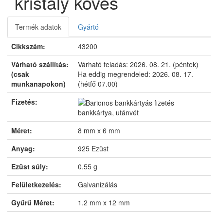
kristály köves
Termék adatok
Gyártó
Cikkszám:
43200
Várható szállítás:
Várható feladás:
2026. 08. 21. (péntek)
(csak
Ha eddig megrendeled:
2026. 08. 17.
munkanapokon)
(hétfő 07.00)
Fizetés:
bankkártya, utánvét
Méret:
8 mm x 6 mm
Anyag:
925 Ezüst
Ezüst súly:
0.55 g
Felületkezelés:
Galvanizálás
Gyűrű Méret:
1.2 mm x 12 mm