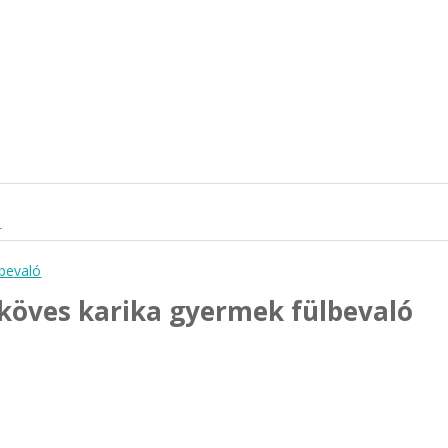
ó
y köves karika gyermek fülbevaló