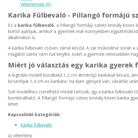
Vélemények (0)
Karika Fülbevaló - Pillangó formájú s
Ez a
karika fülbevaló
, a Pillangó formájú színes kristály köve
kortól ajánljuk, amikor a gyermek már könnyebben együttműködik 
alkalmakon is.
A karika fülbevaló csöves zárral készül. A zár működése során a
magától szinte nem tud kinyílni, ezért a gyermek nehezebben hagyj
Miért jó választás egy karika gyerek 
A legtöbb modell körülbelül 1,2 cm átmérőjű karikával készül, a
kicseréljük 1,4 cm-es karikára. Ha ilyen igényed van, vásárlás 
Sok modellhez cserélhető medál tartozik, így a karika fülbevaló 
kombinálható. A Pillangó formájú színes kristály köves karika g
lehet.
Kapcsolódó kategóriák:
Karika fülbevaló
új vélemény