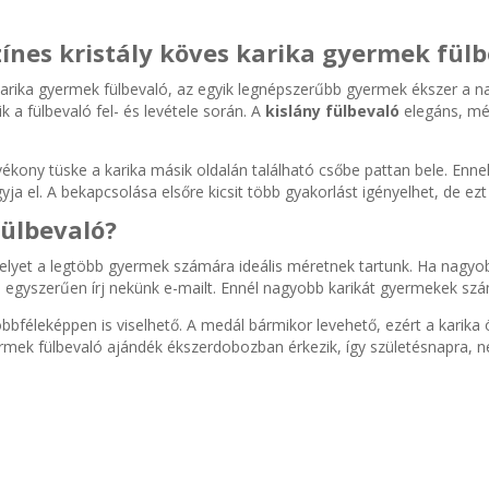
zínes kristály köves karika gyermek fül
s karika gyermek fülbevaló, az egyik legnépszerűbb gyermek ékszer a n
a fülbevaló fel- és levétele során. A
kislány fülbevaló
elegáns, még
 vékony tüske a karika másik oldalán található csőbe pattan bele. En
a el. A bekapcsolása elsőre kicsit több gyakorlást igényelhet, de ezt 
fülbevaló?
melyet a legtöbb gyermek számára ideális méretnek tartunk. Ha nagyob
után egyszerűen írj nekünk e-mailt. Ennél nagyobb karikát gyermekek 
többféleképpen is viselhető. A medál bármikor levehető, ezért a kari
yermek fülbevaló ajándék ékszerdobozban érkezik, így születésnapra, 