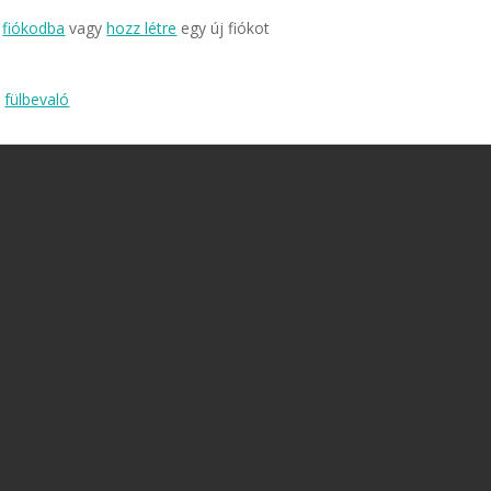
a
fiókodba
vagy
hozz létre
egy új fiókot
,
fülbevaló