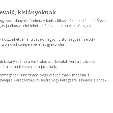
bevaló, kislányoknak
agyobb kislányok körében. A karika fülbevalókat általában 4-5 éves
is játékos viselet lehet a hétköznapokon és különleges
nek köszönhetően a fülbevaló nagyon biztonságosan záródik,
fülön kívül könnyen be lehet gyakorolni.
b kislány számára vásárolod a fülbevalót, kérésre szívesen
számára semmiképpen sem javaslunk.
ka önmagában is hordható, vagy később másik medállal is
névnapra, karácsonyra, húsvétra vagy ballagásra is kedves ajándék