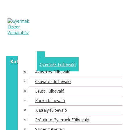
Kategóriák
Gyermek Fülbevaló
Akasztós fülbevaló
Csavaros fülbevaló
Ezüst Fülbevaló
Karika fülbevaló
Kristály fülbevaló
Prémium Gyermek Fülbevaló
Színes fülbevaló