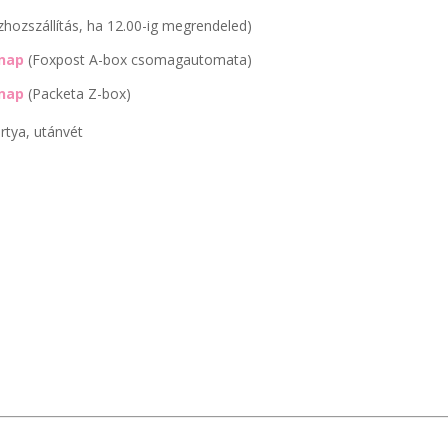
zhozszállítás, ha 12.00-ig megrendeled)
nap
(Foxpost A-box csomagautomata)
nap
(Packeta Z-box)
rtya, utánvét