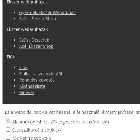
Ékszer webáruházak
Gyermek Ékszer Webáruház
Ezüst Ékszer Shop
Ékszer webáruházak
Ezüst Ékszerek
Acél Ékszer Shop
Fiók
Fiók
Elállás a szerződéstől
Rendelés követés
Kívánságlista
Hírlevél
Gyermek Ékszer Shop
Ez a weboldal cookie-kat használ a felhasználói élmény javítása, st
Alapműködéshez szükséges cookie-k (kötelező)
Statisztikai célú cookie-k
Marketing cookie-k