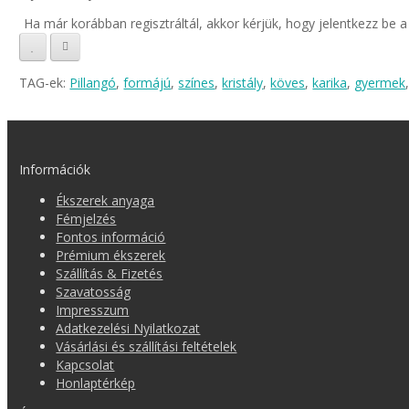
Ha már korábban regisztráltál, akkor kérjük, hogy jelentkezz be 
TAG-ek:
Pillangó
,
formájú
,
színes
,
kristály
,
köves
,
karika
,
gyermek
Információk
Ékszerek anyaga
Fémjelzés
Fontos információ
Prémium ékszerek
Szállítás & Fizetés
Szavatosság
Impresszum
Adatkezelési Nyilatkozat
Vásárlási és szállítási feltételek
Kapcsolat
Honlaptérkép