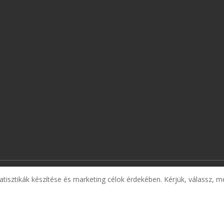
atisztikák készítése és marketing célok érdekében. Kérjük, válassz, m