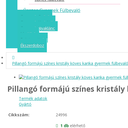
Összes Gyermek Fülbevaló
Gyermek Gyűrű
Gyermek Karkötő
Gyermek Nyaklánc
Medálok
Ezüst szettek
Ékszerdoboz
Pillangó formájú színes kristály köves karika gyermek fülbeval
Pillangó formájú színes kristál
Termék adatok
Gyártó
Cikkszám:
24996
1 db
elérhető