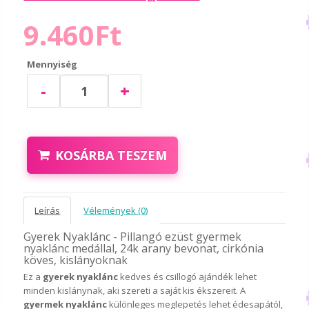
9.460Ft
Mennyiség
-
+
KOSÁRBA TESZEM
Leírás
Vélemények (0)
Gyerek Nyaklánc - Pillangó ezüst gyermek
nyaklánc medállal, 24k arany bevonat, cirkónia
köves, kislányoknak
Ez a
gyerek nyaklánc
kedves és csillogó ajándék lehet
minden kislánynak, aki szereti a saját kis ékszereit. A
gyermek nyaklánc
különleges meglepetés lehet édesapától,