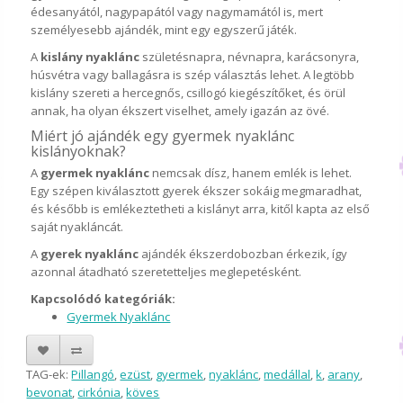
édesanyától, nagypapától vagy nagymamától is, mert
személyesebb ajándék, mint egy egyszerű játék.
A
kislány nyaklánc
születésnapra, névnapra, karácsonyra,
húsvétra vagy ballagásra is szép választás lehet. A legtöbb
kislány szereti a hercegnős, csillogó kiegészítőket, és örül
annak, ha olyan ékszert viselhet, amely igazán az övé.
Miért jó ajándék egy gyermek nyaklánc
kislányoknak?
A
gyermek nyaklánc
nemcsak dísz, hanem emlék is lehet.
Egy szépen kiválasztott gyerek ékszer sokáig megmaradhat,
és később is emlékeztetheti a kislányt arra, kitől kapta az első
saját nyakláncát.
A
gyerek nyaklánc
ajándék ékszerdobozban érkezik, így
azonnal átadható szeretetteljes meglepetésként.
Kapcsolódó kategóriák:
Gyermek Nyaklánc
TAG-ek:
Pillangó
,
ezüst
,
gyermek
,
nyaklánc
,
medállal
,
k
,
arany
,
bevonat
,
cirkónia
,
köves