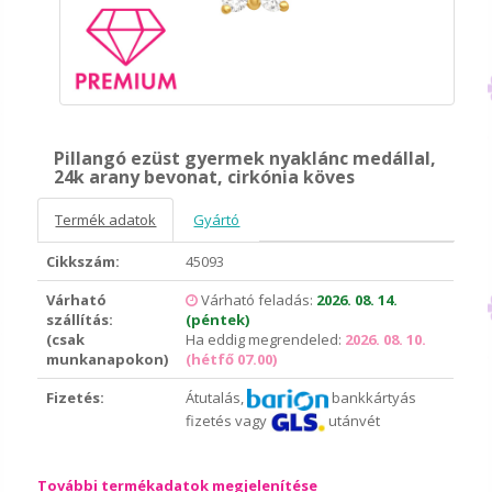
Pillangó ezüst gyermek nyaklánc medállal,
24k arany bevonat, cirkónia köves
Termék adatok
Gyártó
Cikkszám:
45093
Várható
Várható feladás:
2026. 08. 14.
szállítás:
(péntek)
(csak
Ha eddig megrendeled:
2026. 08. 10.
munkanapokon)
(hétfő 07.00)
Fizetés:
Átutalás,
bankkártyás
fizetés vagy
utánvét
További termékadatok megjelenítése