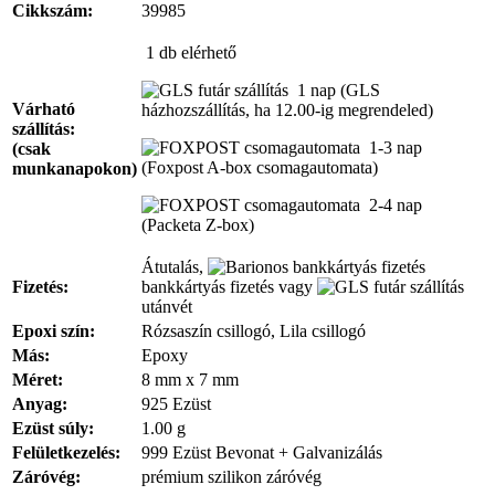
Cikkszám:
39985
1 db
elérhető
1 nap
(GLS
Várható
házhozszállítás, ha 12.00-ig megrendeled)
szállítás:
1-3 nap
(csak
(Foxpost A-box csomagautomata)
munkanapokon)
2-4 nap
(Packeta Z-box)
Átutalás,
Fizetés:
bankkártyás fizetés vagy
utánvét
Epoxi szín:
Rózsaszín csillogó, Lila csillogó
Más:
Epoxy
Méret:
8 mm x 7 mm
Anyag:
925 Ezüst
Ezüst súly:
1.00 g
Felületkezelés:
999 Ezüst Bevonat + Galvanizálás
Záróvég:
prémium szilikon záróvég