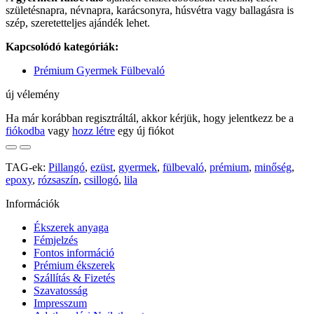
születésnapra, névnapra, karácsonyra, húsvétra vagy ballagásra is
szép, szeretetteljes ajándék lehet.
Kapcsolódó kategóriák:
Prémium Gyermek Fülbevaló
új vélemény
Ha már korábban regisztráltál, akkor kérjük, hogy jelentkezz be a
fiókodba
vagy
hozz létre
egy új fiókot
TAG-ek:
Pillangó
,
ezüst
,
gyermek
,
fülbevaló
,
prémium
,
minőség
,
epoxy
,
rózsaszín
,
csillogó
,
lila
Információk
Ékszerek anyaga
Fémjelzés
Fontos információ
Prémium ékszerek
Szállítás & Fizetés
Szavatosság
Impresszum