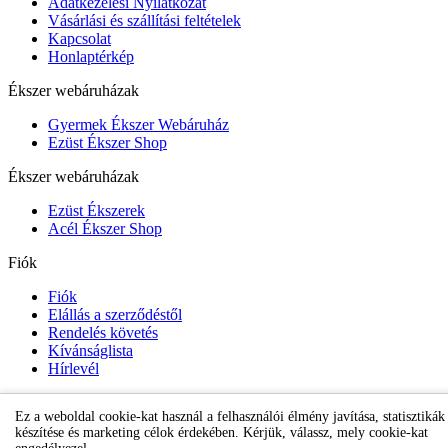
Adatkezelési Nyilatkozat
Vásárlási és szállítási feltételek
Kapcsolat
Honlaptérkép
Ékszer webáruházak
Gyermek Ékszer Webáruház
Ezüst Ékszer Shop
Ékszer webáruházak
Ezüst Ékszerek
Acél Ékszer Shop
Fiók
Fiók
Elállás a szerződéstől
Rendelés követés
Kívánságlista
Hírlevél
Ez a weboldal cookie-kat használ a felhasználói élmény javítása, statisztikák
Gyermek Ékszer Shop
készítése és marketing célok érdekében. Kérjük, válassz, mely cookie-kat