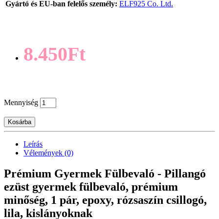
Gyártó és EU-ban felelős személy:
ELF925 Co. Ltd.
8.450Ft
Mennyiség
Kosárba
Leírás
Vélemények (0)
Prémium Gyermek Fülbevaló - Pillangó
ezüst gyermek fülbevaló, prémium
minőség, 1 pár, epoxy, rózsaszín csillogó,
lila, kislányoknak