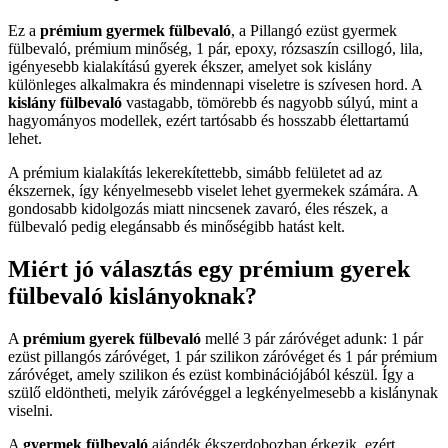
Ez a
prémium gyermek fülbevaló
, a Pillangó ezüst gyermek
fülbevaló, prémium minőség, 1 pár, epoxy, rózsaszín csillogó, lila,
igényesebb kialakítású gyerek ékszer, amelyet sok kislány
különleges alkalmakra és mindennapi viseletre is szívesen hord. A
kislány fülbevaló
vastagabb, tömörebb és nagyobb súlyú, mint a
hagyományos modellek, ezért tartósabb és hosszabb élettartamú
lehet.
A prémium kialakítás lekerekítettebb, simább felületet ad az
ékszernek, így kényelmesebb viselet lehet gyermekek számára. A
gondosabb kidolgozás miatt nincsenek zavaró, éles részek, a
fülbevaló pedig elegánsabb és minőségibb hatást kelt.
Miért jó választás egy prémium gyerek
fülbevaló kislányoknak?
A
prémium gyerek fülbevaló
mellé 3 pár záróvéget adunk: 1 pár
ezüst pillangós záróvéget, 1 pár szilikon záróvéget és 1 pár prémium
záróvéget, amely szilikon és ezüst kombinációjából készül. Így a
szülő eldöntheti, melyik záróvéggel a legkényelmesebb a kislánynak
viselni.
A
gyermek fülbevaló
ajándék ékszerdobozban érkezik, ezért