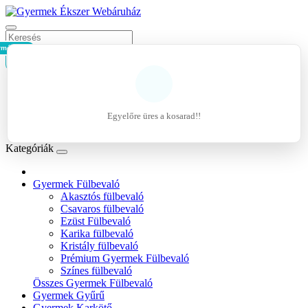
rmék - 0Ft
Kosár
Belépés
Regisztráció
Egyelőre üres a kosarad!!
Kívánságlista (0)
Kategóriák
Gyermek Fülbevaló
Akasztós fülbevaló
Csavaros fülbevaló
Ezüst Fülbevaló
Karika fülbevaló
Kristály fülbevaló
Prémium Gyermek Fülbevaló
Színes fülbevaló
Összes Gyermek Fülbevaló
Gyermek Gyűrű
Gyermek Karkötő