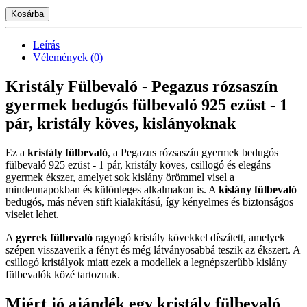
Kosárba
Leírás
Vélemények (0)
Kristály Fülbevaló - Pegazus rózsaszín
gyermek bedugós fülbevaló 925 ezüst - 1
pár, kristály köves, kislányoknak
Ez a
kristály fülbevaló
, a Pegazus rózsaszín gyermek bedugós
fülbevaló 925 ezüst - 1 pár, kristály köves, csillogó és elegáns
gyermek ékszer, amelyet sok kislány örömmel visel a
mindennapokban és különleges alkalmakon is. A
kislány fülbevaló
bedugós, más néven stift kialakítású, így kényelmes és biztonságos
viselet lehet.
A
gyerek fülbevaló
ragyogó kristály kövekkel díszített, amelyek
szépen visszaverik a fényt és még látványosabbá teszik az ékszert. A
csillogó kristályok miatt ezek a modellek a legnépszerűbb kislány
fülbevalók közé tartoznak.
Miért jó ajándék egy kristály fülbevaló