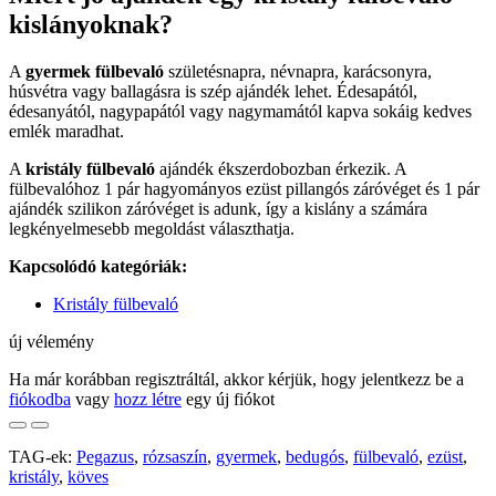
kislányoknak?
A
gyermek fülbevaló
születésnapra, névnapra, karácsonyra,
húsvétra vagy ballagásra is szép ajándék lehet. Édesapától,
édesanyától, nagypapától vagy nagymamától kapva sokáig kedves
emlék maradhat.
A
kristály fülbevaló
ajándék ékszerdobozban érkezik. A
fülbevalóhoz 1 pár hagyományos ezüst pillangós záróvéget és 1 pár
ajándék szilikon záróvéget is adunk, így a kislány a számára
legkényelmesebb megoldást választhatja.
Kapcsolódó kategóriák:
Kristály fülbevaló
új vélemény
Ha már korábban regisztráltál, akkor kérjük, hogy jelentkezz be a
fiókodba
vagy
hozz létre
egy új fiókot
TAG-ek:
Pegazus
,
rózsaszín
,
gyermek
,
bedugós
,
fülbevaló
,
ezüst
,
kristály
,
köves