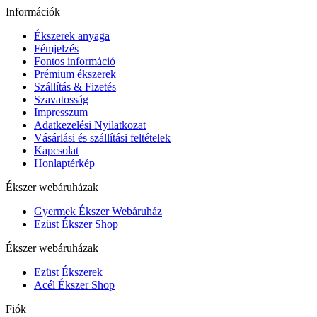
Információk
Ékszerek anyaga
Fémjelzés
Fontos információ
Prémium ékszerek
Szállítás & Fizetés
Szavatosság
Impresszum
Adatkezelési Nyilatkozat
Vásárlási és szállítási feltételek
Kapcsolat
Honlaptérkép
Ékszer webáruházak
Gyermek Ékszer Webáruház
Ezüst Ékszer Shop
Ékszer webáruházak
Ezüst Ékszerek
Acél Ékszer Shop
Fiók