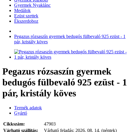
Gyermek Nyaklánc
Medálok
Ezüst szettek
Ékszerdoboz
Pegazus rózsaszín gyermek bedugós fülbevaló 925 ezüst - 1
pár, kristály köves
Pegazus rózsaszín gyermek
bedugós fülbevaló 925 ezüst - 1
pár, kristály köves
Termék adatok
Gyártó
Cikkszám:
47903
Várható szállítás:
Várható feladás:
2026. 08. 14. (péntek)