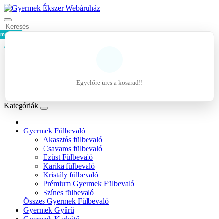
rmék - 0Ft
Kosár
Belépés
Regisztráció
Egyelőre üres a kosarad!!
Kívánságlista (0)
Kategóriák
Gyermek Fülbevaló
Akasztós fülbevaló
Csavaros fülbevaló
Ezüst Fülbevaló
Karika fülbevaló
Kristály fülbevaló
Prémium Gyermek Fülbevaló
Színes fülbevaló
Összes Gyermek Fülbevaló
Gyermek Gyűrű
Gyermek Karkötő