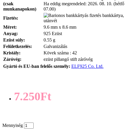
(csak
Ha eddig megrendeled:
2026. 08. 10. (hétfő
munkanapokon)
07.00)
bankkártya,
Fizetés:
utánvét
Méret:
9.6 mm x 8.6 mm
Anyag:
925 Ezüst
Ezüst súly:
0.55 g
Felületkezelés:
Galvanizálás
Kristály:
Kövek száma : 42
Záróvég:
ezüst pillangó stift záróvég
Gyártó és EU-ban felelős személy:
ELF925 Co. Ltd.
7.250Ft
Mennyiség