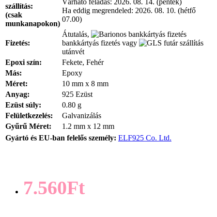
Várható feladás:
2026. 08. 14. (péntek)
szállítás:
Ha eddig megrendeled:
2026. 08. 10. (hétfő
(csak
07.00)
munkanapokon)
Átutalás,
Fizetés:
bankkártyás fizetés vagy
utánvét
Epoxi szín:
Fekete, Fehér
Más:
Epoxy
Méret:
10 mm x 8 mm
Anyag:
925 Ezüst
Ezüst súly:
0.80 g
Felületkezelés:
Galvanizálás
Gyűrű Méret:
1.2 mm x 12 mm
Gyártó és EU-ban felelős személy:
ELF925 Co. Ltd.
7.560Ft