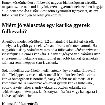
Ennek köszönhetően a fülbevaló nagyon biztonságosan záródik,
magától szinte nem tud kinyílni, ezért a gyermek nehezebben hagyja
el. A bekapcsolása elsőre kicsit több gyakorlást igényelhet, de ezt
fülön kívül könnyen be lehet gyakorolni.
Miért jó választás egy karika gyerek
fülbevaló?
A legtöbb modell körülbelül 1,2 cm átmérőjű karikával készül,
amelyet a legtöbb gyermek számára ideális méretnek tartunk. Ha
nagyobb kislány számára vásárolod a fülbevalót, kérésre szívesen
kicseréljük 1,4 cm-es karikára. Ha ilyen igényed van, vásárlás után
egyszerűen írj nekünk e-mailt. Ennél nagyobb karikát gyermekek
számára semmiképpen sem javaslunk.
Sok modellhez cserélhető medál tartozik, így a karika fülbevaló
többféleképpen is viselhető. A medál bármikor levehető, ezért a
karika önmagában is hordható, vagy később másik medállal is
kombinálható. A Pandamackós ezüst gyerek karika fülbevaló ,
epoxy, fekete, fehér ajándék ékszerdobozban érkezik, így
születésnapra, névnapra, karácsonyra, húsvétra vagy ballagásra is
kedves ajándék lehet.
Kapcsolódó kategóriák: