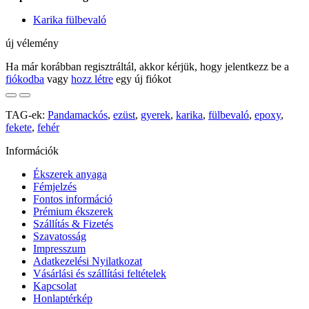
Karika fülbevaló
új vélemény
Ha már korábban regisztráltál, akkor kérjük, hogy jelentkezz be a
fiókodba
vagy
hozz létre
egy új fiókot
TAG-ek:
Pandamackós
,
ezüst
,
gyerek
,
karika
,
fülbevaló
,
epoxy
,
fekete
,
fehér
Információk
Ékszerek anyaga
Fémjelzés
Fontos információ
Prémium ékszerek
Szállítás & Fizetés
Szavatosság
Impresszum
Adatkezelési Nyilatkozat
Vásárlási és szállítási feltételek
Kapcsolat
Honlaptérkép