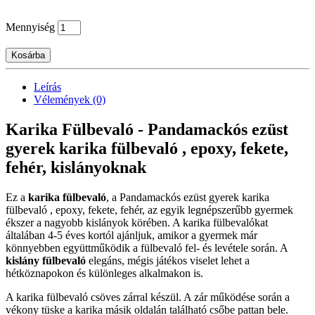
Mennyiség
Kosárba
Leírás
Vélemények (0)
Karika Fülbevaló - Pandamackós ezüst
gyerek karika fülbevaló , epoxy, fekete,
fehér, kislányoknak
Ez a
karika fülbevaló
, a Pandamackós ezüst gyerek karika
fülbevaló , epoxy, fekete, fehér, az egyik legnépszerűbb gyermek
ékszer a nagyobb kislányok körében. A karika fülbevalókat
általában 4-5 éves kortól ajánljuk, amikor a gyermek már
könnyebben együttműködik a fülbevaló fel- és levétele során. A
kislány fülbevaló
elegáns, mégis játékos viselet lehet a
hétköznapokon és különleges alkalmakon is.
A karika fülbevaló csöves zárral készül. A zár működése során a
vékony tüske a karika másik oldalán található csőbe pattan bele.