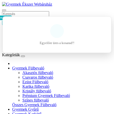
rmék - 0Ft
Kosár
Belépés
Regisztráció
Egyelőre üres a kosarad!!
Kívánságlista (0)
Kategóriák
Gyermek Fülbevaló
Akasztós fülbevaló
Csavaros fülbevaló
Ezüst Fülbevaló
Karika fülbevaló
Kristály fülbevaló
Prémium Gyermek Fülbevaló
Színes fülbevaló
Összes Gyermek Fülbevaló
Gyermek Gyűrű
Gyermek Karkötő